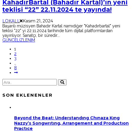
KahadırBartal (Bahadır Kartal)’ın yeni
teklisi “22” 22.11.2024 te yayında!
LOKALL
Kasım 21, 2024
Başarılı müzisyen Bahadır Kartal namıdiğer "Kahadırbartal" yeni
teklisi "22" yi 22.11.2024 tarihinde tüm dijital platformlardan
yayınlıyor. Sanatçı, bir süredir
...
GÜNCEL
İZLENİM
1
2
3
…
8
SON EKLENENLER
Beyond the Beat: Understandıng Chınaza Kıng
Nazzy’s Songwrıtıng, Arrangement and Productıon
Practıce