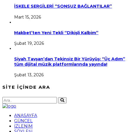
İSKELE SERGİLERİ “SONSUZ BAĞLANTILAR”
Mart 15, 2026
Makbet’ten Yeni Tekli “Dikişli Kalbim”
Şubat 19, 2026
Siyah Tavşan’dan Tekinsiz Bir Yürüyüş: “Üç Adım”
tüm dijital müzik platformlarında yayında!
Şubat 13, 2026
SİTE İÇİNDE ARA
ANASAYFA
GÜNCEL
İZLENİM
SÖYLEŞİ