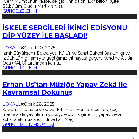
Cem Mumcu’nun kişisel sergisi "Inhibition/Exhibition" (Çile
Bülbülüm Çile), 1 Mart - 3 Nisa
...
GÜNCEL
İZLENİM
İSKELE SERGİLERİ İKİNCİ EDİSYONU
DİP YÜZEY İLE BAŞLADI!
LOKALL
Şubat 10, 2025
İzmir Büyükşehir Belediyesi Kültür ve Sanat Dairesi Başkanlığı ve
İZDENİZ’in girişimiyle geçtiğimiz yıl hayata geçen, Kendine Ait Bir
Oda (KABO) tarafından kamu
...
GÜNCEL
İZLENİM
Erhan Us’tan Müziğe Yapay Zekâ ile
Kavramsal Dokunuş
LOKALL
Ocak 28, 2025
Kavramsal sanatçı ve yazar Erhan Us, yeni projesinde, çeşitli
mecralarda yayınlanmış sosyo—politik şiirlerini; yapay zekâ
kullanarak müzikleştirdi ve Faili Meş
...
GÜNCEL
İZLENİM
SÖYLEŞİ