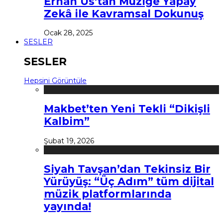
Erhan Us’tan Müziğe Yapay
Zekâ ile Kavramsal Dokunuş
Ocak 28, 2025
SESLER
SESLER
Hepsini Görüntüle
Makbet’ten Yeni Tekli “Dikişli
Kalbim”
Şubat 19, 2026
Siyah Tavşan’dan Tekinsiz Bir
Yürüyüş: “Üç Adım” tüm dijital
müzik platformlarında
yayında!