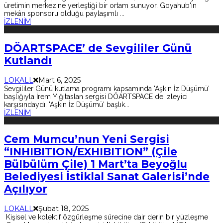
üretimin merkezine yerleştiği bir ortam sunuyor. Goyahub'ın
mekân sponsoru olduğu paylaşımlı
...
İZLENİM
DÖARTSPACE’ de Sevgililer Günü
Kutlandı
LOKALL
Mart 6, 2025
Sevgililer Günü kutlama programı kapsamında 'Aşkın İz Düşümü'
başlığıyla İrem Yiğitaslan sergisi DÖARTSPACE de izleyici
karşısındaydı. 'Aşkın İz Düşümü' başlık
...
İZLENİM
Cem Mumcu’nun Yeni Sergisi
“INHIBITION/EXHIBITION” (Çile
Bülbülüm Çile) 1 Mart’ta Beyoğlu
Belediyesi İstiklal Sanat Galerisi’nde
Açılıyor
LOKALL
Şubat 18, 2025
Kişisel ve kolektif özgürleşme sürecine dair derin bir yüzleşme