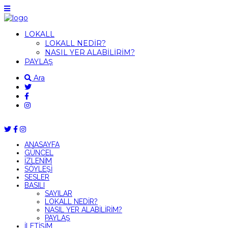
LOKALL
LOKALL NEDİR?
NASIL YER ALABİLİRİM?
PAYLAŞ
Ara
ANASAYFA
GÜNCEL
İZLENİM
SÖYLEŞİ
SESLER
BASILI
SAYILAR
LOKALL NEDİR?
NASIL YER ALABİLİRİM?
PAYLAŞ
İLETİŞİM