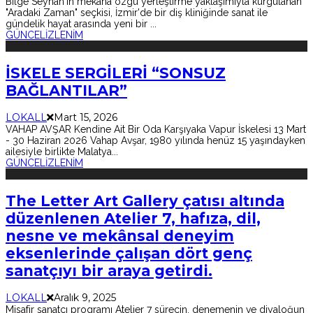
Bilge Seyhan'ın mekâna özgü yerleştirme yaklaşımıyla kurgulanan
"Aradaki Zaman" seçkisi, İzmir'de bir diş kliniğinde sanat ile
gündelik hayat arasında yeni bir
...
GÜNCEL
İZLENİM
İSKELE SERGİLERİ “SONSUZ
BAĞLANTILAR”
LOKALL
Mart 15, 2026
VAHAP AVŞAR Kendine Ait Bir Oda Karşıyaka Vapur İskelesi 13 Mart
- 30 Haziran 2026 Vahap Avşar, 1980 yılında henüz 15 yaşındayken
ailesiyle birlikte Malatya
...
GÜNCEL
İZLENİM
The Letter Art Gallery çatısı altında
düzenlenen Atelier 7, hafıza, dil,
nesne ve mekânsal deneyim
eksenlerinde çalışan dört genç
sanatçıyı bir araya getirdi.
LOKALL
Aralık 9, 2025
Misafir sanatçı programı Atelier 7 sürecin, denemenin ve diyaloğun