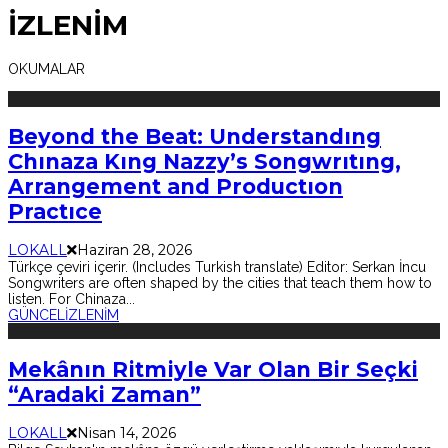
İZLENİM
OKUMALAR
Beyond the Beat: Understandıng
Chınaza Kıng Nazzy’s Songwrıtıng,
Arrangement and Productıon
Practıce
LOKALL
Haziran 28, 2026
Türkçe çeviri içerir. (Includes Turkish translate) Editor: Serkan İncu
Songwriters are often shaped by the cities that teach them how to
listen. For Chinaza
...
GÜNCEL
İZLENİM
Mekânın Ritmiyle Var Olan Bir Seçki
“Aradaki Zaman”
LOKALL
Nisan 14, 2026