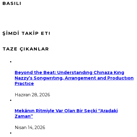
BASILI
ŞİMDİ TAKİP ET!
TAZE ÇIKANLAR
Beyond the Beat: Understandıng Chınaza Kıng
Nazzy’s Songwrıtıng, Arrangement and Productıon
Practıce
Haziran 28, 2026
Mekânın Ritmiyle Var Olan Bir Seçki “Aradaki
Zaman”
Nisan 14, 2026