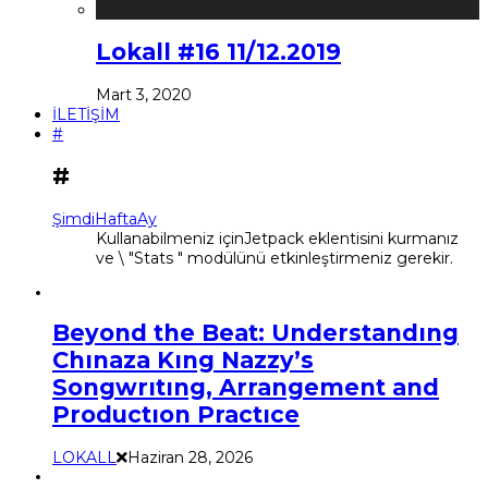
Lokall #16 11/12.2019
Mart 3, 2020
İLETİŞİM
#
#
Şimdi
Hafta
Ay
Kullanabilmeniz içinJetpack eklentisini kurmanız
ve \ "Stats " modülünü etkinleştirmeniz gerekir.
Beyond the Beat: Understandıng
Chınaza Kıng Nazzy’s
Songwrıtıng, Arrangement and
Productıon Practıce
LOKALL
Haziran 28, 2026