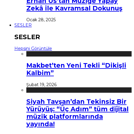
Erhan Us’tan Müziğe Yapay
Zekâ ile Kavramsal Dokunuş
Ocak 28, 2025
SESLER
SESLER
Hepsini Görüntüle
Makbet’ten Yeni Tekli “Dikişli
Kalbim”
Şubat 19, 2026
Siyah Tavşan’dan Tekinsiz Bir
Yürüyüş: “Üç Adım” tüm dijital
müzik platformlarında
yayında!