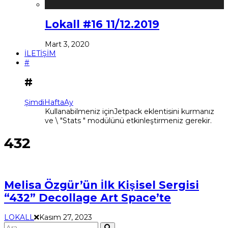
Lokall #16 11/12.2019
Mart 3, 2020
İLETİŞİM
#
#
Şimdi
Hafta
Ay
Kullanabilmeniz içinJetpack eklentisini kurmanız
ve \ "Stats " modülünü etkinleştirmeniz gerekir.
432
Melisa Özgür’ün İlk Kişisel Sergisi
“432” Decollage Art Space’te
LOKALL
Kasım 27, 2023