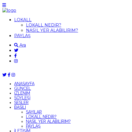
LOKALL
LOKALL NEDİR?
NASIL YER ALABİLİRİM?
PAYLAŞ
Ara
ANASAYFA
GÜNCEL
İZLENİM
SÖYLEŞİ
SESLER
BASILI
SAYILAR
LOKALL NEDİR?
NASIL YER ALABİLİRİM?
PAYLAŞ
İLETİŞİM