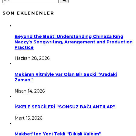
SON EKLENENLER
Beyond the Beat: Understandıng Chınaza Kıng
Nazzy’s Songwrıtıng, Arrangement and Productıon
Practıce
Haziran 28, 2026
Mekânın Ritmiyle Var Olan Bir Seçki “Aradaki
Zaman”
Nisan 14, 2026
İSKELE SERGİLERİ “SONSUZ BAĞLANTILAR”
Mart 15, 2026
Makbet’ten Yeni Tekli “Dikişli Kalbim”