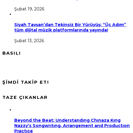
Şubat 19, 2026
Siyah Tavşan’dan Tekinsiz Bir Yürüyüş: “Üç Adım”
tüm dijital müzik platformlarında yayında!
Şubat 13, 2026
BASILI
ŞİMDİ TAKİP ET!
TAZE ÇIKANLAR
Beyond the Beat: Understandıng Chınaza Kıng
Nazzy’s Songwrıtıng, Arrangement and Productıon
Practıce