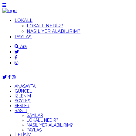
LOKALL
LOKALL NEDİR?
NASIL YER ALABİLİRİM?
PAYLAŞ
Ara
ANASAYFA
GÜNCEL
İZLENİM
SÖYLEŞİ
SESLER
BASILI
SAYILAR
LOKALL NEDİR?
NASIL YER ALABİLİRİM?
PAYLAŞ
İLETİŞİM