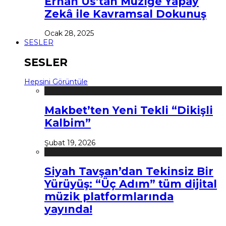
Erhan Us’tan Müziğe Yapay
Zekâ ile Kavramsal Dokunuş
Ocak 28, 2025
SESLER
SESLER
Hepsini Görüntüle
Makbet’ten Yeni Tekli “Dikişli
Kalbim”
Şubat 19, 2026
Siyah Tavşan’dan Tekinsiz Bir
Yürüyüş: “Üç Adım” tüm dijital
müzik platformlarında
yayında!