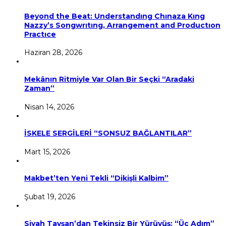
Beyond the Beat: Understandıng Chınaza Kıng
Nazzy’s Songwrıtıng, Arrangement and Productıon
Practıce
Haziran 28, 2026
Mekânın Ritmiyle Var Olan Bir Seçki “Aradaki
Zaman”
Nisan 14, 2026
İSKELE SERGİLERİ “SONSUZ BAĞLANTILAR”
Mart 15, 2026
Makbet’ten Yeni Tekli “Dikişli Kalbim”
Şubat 19, 2026
Siyah Tavşan’dan Tekinsiz Bir Yürüyüş: “Üç Adım”