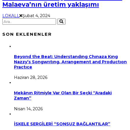
Malaeva’nın üretim yaklaşımı
LOKALL
Şubat 4, 2024
SON EKLENENLER
Beyond the Beat: Understandıng Chınaza Kıng
Nazzy’s Songwrıtıng, Arrangement and Productıon
Practıce
Haziran 28, 2026
Mekânın Ritmiyle Var Olan Bir Seçki “Aradaki
Zaman”
Nisan 14, 2026
İSKELE SERGİLERİ “SONSUZ BAĞLANTILAR”