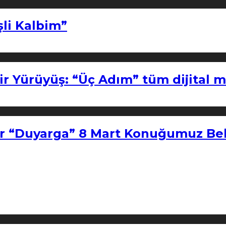
şli Kalbim”
ir Yürüyüş: “Üç Adım” tüm dijital 
r “Duyarga” 8 Mart Konuğumuz Bel