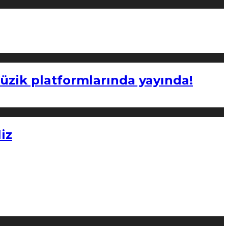
müzik platformlarında yayında!
iz