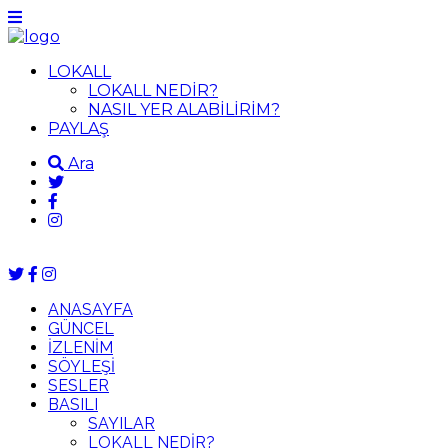
LOKALL
LOKALL NEDİR?
NASIL YER ALABİLİRİM?
PAYLAŞ
Ara
ANASAYFA
GÜNCEL
İZLENİM
SÖYLEŞİ
SESLER
BASILI
SAYILAR
LOKALL NEDİR?