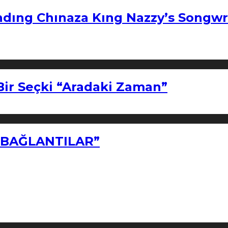
ndıng Chınaza Kıng Nazzy’s Songwr
Bir Seçki “Aradaki Zaman”
Z BAĞLANTILAR”