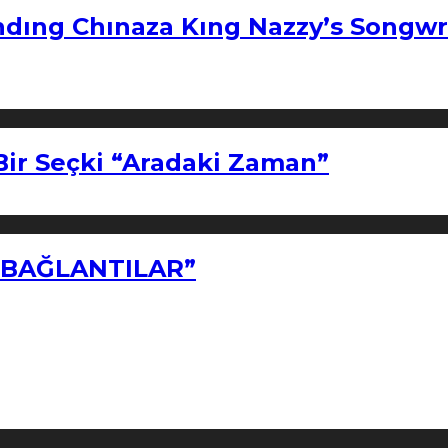
ndıng Chınaza Kıng Nazzy’s Songwr
Bir Seçki “Aradaki Zaman”
Z BAĞLANTILAR”