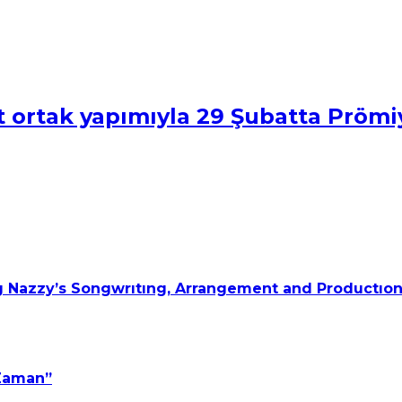
 ortak yapımıyla 29 Şubatta Pröm
 Nazzy’s Songwrıtıng, Arrangement and Productıon
 Zaman”