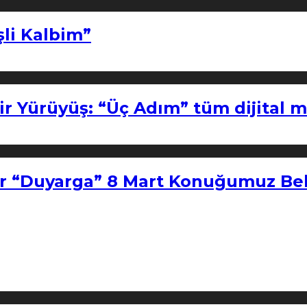
şli Kalbim”
ir Yürüyüş: “Üç Adım” tüm dijital 
r “Duyarga” 8 Mart Konuğumuz Bel