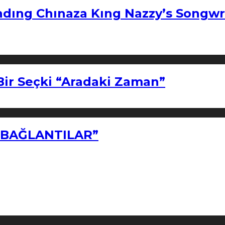
ndıng Chınaza Kıng Nazzy’s Songwr
Bir Seçki “Aradaki Zaman”
Z BAĞLANTILAR”