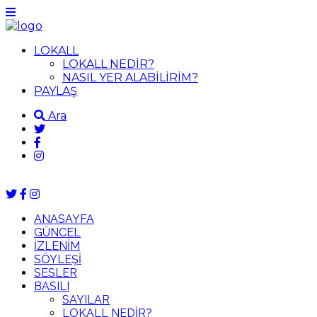
LOKALL
LOKALL NEDİR?
NASIL YER ALABİLİRİM?
PAYLAŞ
Ara
ANASAYFA
GÜNCEL
İZLENİM
SÖYLEŞİ
SESLER
BASILI
SAYILAR
LOKALL NEDİR?