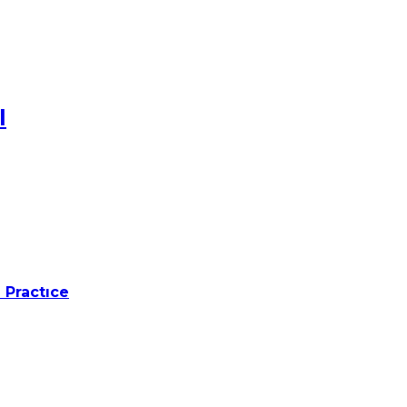
l
 Practıce