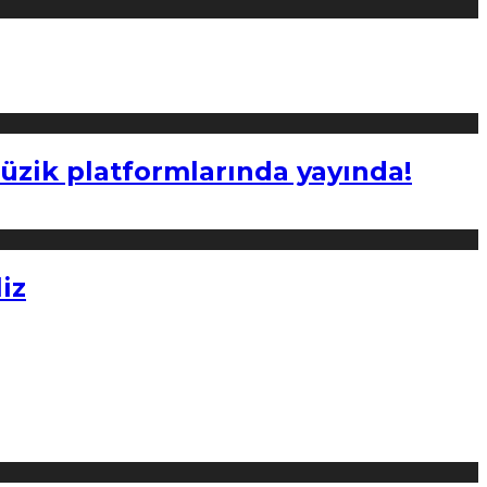
müzik platformlarında yayında!
iz