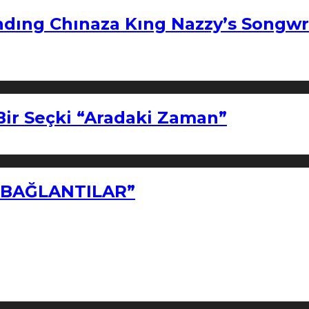
ndıng Chınaza Kıng Nazzy’s Songwr
Bir Seçki “Aradaki Zaman”
Z BAĞLANTILAR”