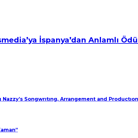
smedia’ya İspanya’dan Anlamlı Ödü
 Nazzy’s Songwrıtıng, Arrangement and Productıon
 Zaman”