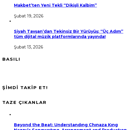
Makbet’ten Yeni Tekli “Dikişli Kalbim”
Şubat 19, 2026
Siyah Tavşan’dan Tekinsiz Bir Yürüyüş: “Üç Adım”
tüm dijital müzik platformlarında yayında!
Şubat 13, 2026
BASILI
ŞİMDİ TAKİP ET!
TAZE ÇIKANLAR
Beyond the Beat: Understandıng Chınaza Kıng
Nazzy’s Songwrıtıng, Arrangement and Productıon