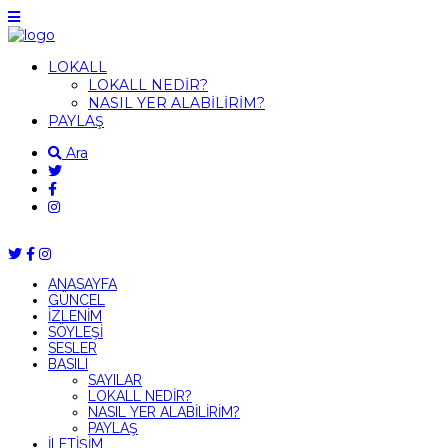
LOKALL
LOKALL NEDİR?
NASIL YER ALABİLİRİM?
PAYLAŞ
Ara
ANASAYFA
GÜNCEL
İZLENİM
SÖYLEŞİ
SESLER
BASILI
SAYILAR
LOKALL NEDİR?
NASIL YER ALABİLİRİM?
PAYLAŞ
İLETİŞİM