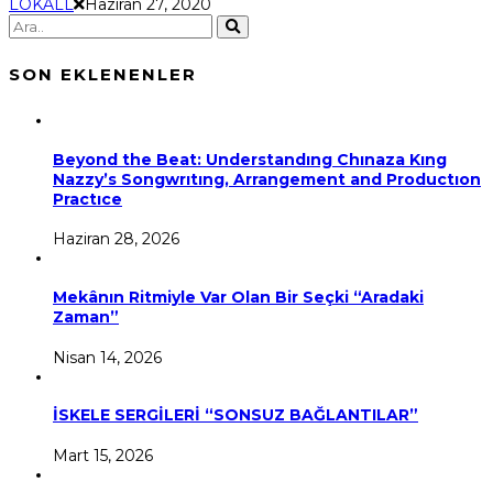
LOKALL
Haziran 27, 2020
SON EKLENENLER
Beyond the Beat: Understandıng Chınaza Kıng
Nazzy’s Songwrıtıng, Arrangement and Productıon
Practıce
Haziran 28, 2026
Mekânın Ritmiyle Var Olan Bir Seçki “Aradaki
Zaman”
Nisan 14, 2026
İSKELE SERGİLERİ “SONSUZ BAĞLANTILAR”
Mart 15, 2026