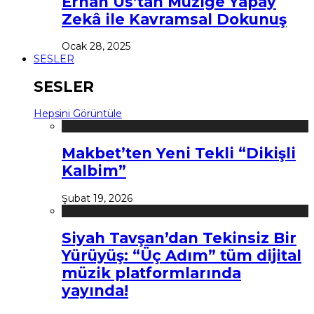
Erhan Us’tan Müziğe Yapay
Zekâ ile Kavramsal Dokunuş
Ocak 28, 2025
SESLER
SESLER
Hepsini Görüntüle
Makbet’ten Yeni Tekli “Dikişli
Kalbim”
Şubat 19, 2026
Siyah Tavşan’dan Tekinsiz Bir
Yürüyüş: “Üç Adım” tüm dijital
müzik platformlarında
yayında!