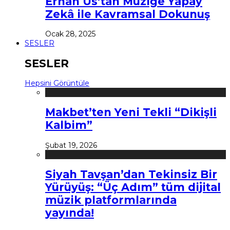
Erhan Us’tan Müziğe Yapay
Zekâ ile Kavramsal Dokunuş
Ocak 28, 2025
SESLER
SESLER
Hepsini Görüntüle
Makbet’ten Yeni Tekli “Dikişli
Kalbim”
Şubat 19, 2026
Siyah Tavşan’dan Tekinsiz Bir
Yürüyüş: “Üç Adım” tüm dijital
müzik platformlarında
yayında!