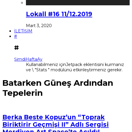
Lokall #16 11/12.2019
Mart 3, 2020
İLETİŞİM
#
#
Şimdi
Hafta
Ay
Kullanabilmeniz içinJetpack eklentisini kurmanız
ve \ "Stats " modülünü etkinleştirmeniz gerekir.
Batarken Güneş Ardından
Tepelerin
Berka Beste Kopuz’un “Toprak
Biriktirir Geçmişi II” Adlı Sergisi
Merdiven Art Space’te Açıldı!