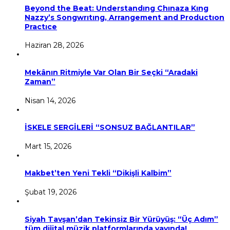
Beyond the Beat: Understandıng Chınaza Kıng
Nazzy’s Songwrıtıng, Arrangement and Productıon
Practıce
Haziran 28, 2026
Mekânın Ritmiyle Var Olan Bir Seçki “Aradaki
Zaman”
Nisan 14, 2026
İSKELE SERGİLERİ “SONSUZ BAĞLANTILAR”
Mart 15, 2026
Makbet’ten Yeni Tekli “Dikişli Kalbim”
Şubat 19, 2026
Siyah Tavşan’dan Tekinsiz Bir Yürüyüş: “Üç Adım”
tüm dijital müzik platformlarında yayında!