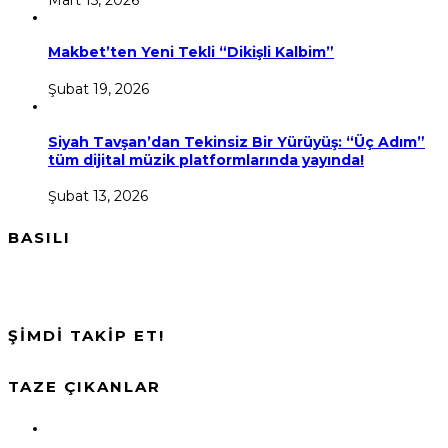
Makbet’ten Yeni Tekli “Dikişli Kalbim”
Şubat 19, 2026
Siyah Tavşan’dan Tekinsiz Bir Yürüyüş: “Üç Adım”
tüm dijital müzik platformlarında yayında!
Şubat 13, 2026
BASILI
ŞİMDİ TAKİP ET!
TAZE ÇIKANLAR