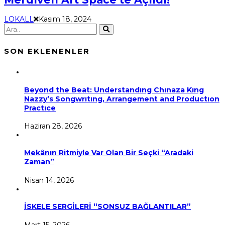
LOKALL
Kasım 18, 2024
SON EKLENENLER
Beyond the Beat: Understandıng Chınaza Kıng
Nazzy’s Songwrıtıng, Arrangement and Productıon
Practıce
Haziran 28, 2026
Mekânın Ritmiyle Var Olan Bir Seçki “Aradaki
Zaman”
Nisan 14, 2026
İSKELE SERGİLERİ “SONSUZ BAĞLANTILAR”
Mart 15, 2026