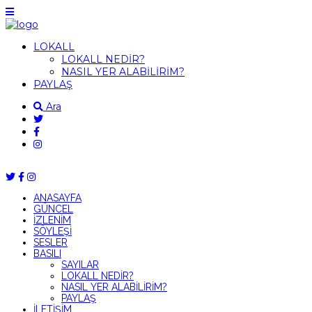
LOKALL
LOKALL NEDİR?
NASIL YER ALABİLİRİM?
PAYLAŞ
Ara
ANASAYFA
GÜNCEL
İZLENİM
SÖYLEŞİ
SESLER
BASILI
SAYILAR
LOKALL NEDİR?
NASIL YER ALABİLİRİM?
PAYLAŞ
İLETİŞİM