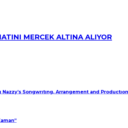
NATINI MERCEK ALTINA ALIYOR
 Nazzy’s Songwrıtıng, Arrangement and Productıon
 Zaman”