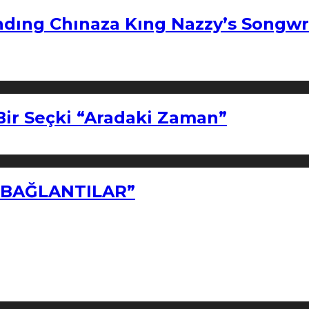
ndıng Chınaza Kıng Nazzy’s Songwr
Bir Seçki “Aradaki Zaman”
Z BAĞLANTILAR”