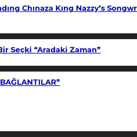
ndıng Chınaza Kıng Nazzy’s Songwr
Bir Seçki “Aradaki Zaman”
Z BAĞLANTILAR”