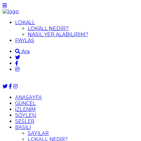
LOKALL
LOKALL NEDİR?
NASIL YER ALABİLİRİM?
PAYLAŞ
Ara
ANASAYFA
GÜNCEL
İZLENİM
SÖYLEŞİ
SESLER
BASILI
SAYILAR
LOKALL NEDİR?