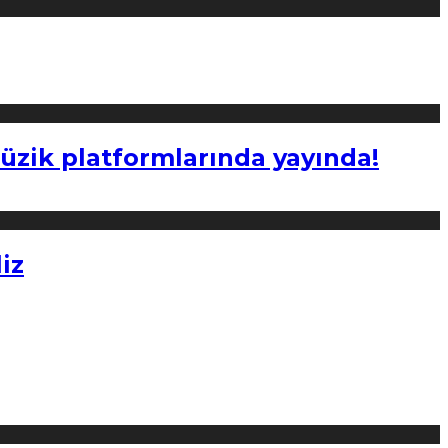
müzik platformlarında yayında!
iz