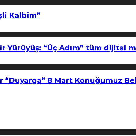
şli Kalbim”
ir Yürüyüş: “Üç Adım” tüm dijital 
r “Duyarga” 8 Mart Konuğumuz Bel