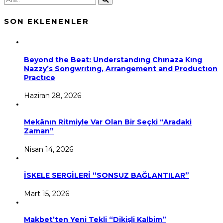
SON EKLENENLER
Beyond the Beat: Understandıng Chınaza Kıng
Nazzy’s Songwrıtıng, Arrangement and Productıon
Practıce
Haziran 28, 2026
Mekânın Ritmiyle Var Olan Bir Seçki “Aradaki
Zaman”
Nisan 14, 2026
İSKELE SERGİLERİ “SONSUZ BAĞLANTILAR”
Mart 15, 2026
Makbet’ten Yeni Tekli “Dikişli Kalbim”