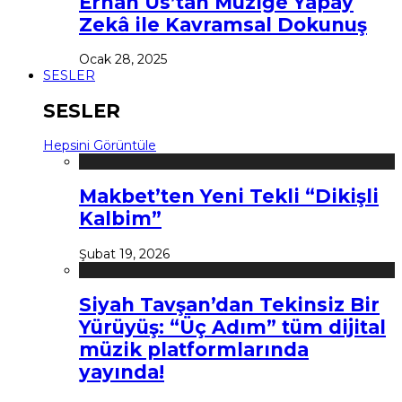
Erhan Us’tan Müziğe Yapay
Zekâ ile Kavramsal Dokunuş
Ocak 28, 2025
SESLER
SESLER
Hepsini Görüntüle
Makbet’ten Yeni Tekli “Dikişli
Kalbim”
Şubat 19, 2026
Siyah Tavşan’dan Tekinsiz Bir
Yürüyüş: “Üç Adım” tüm dijital
müzik platformlarında
yayında!