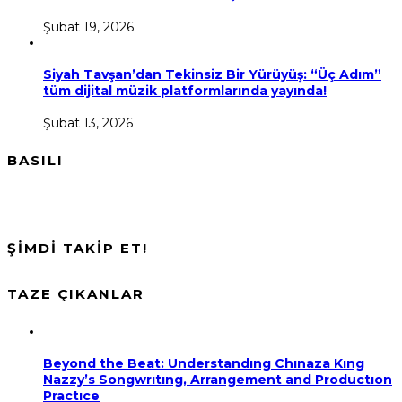
Şubat 19, 2026
Siyah Tavşan’dan Tekinsiz Bir Yürüyüş: “Üç Adım”
tüm dijital müzik platformlarında yayında!
Şubat 13, 2026
BASILI
ŞİMDİ TAKİP ET!
TAZE ÇIKANLAR
Beyond the Beat: Understandıng Chınaza Kıng
Nazzy’s Songwrıtıng, Arrangement and Productıon
Practıce