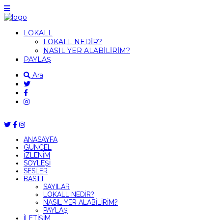
LOKALL
LOKALL NEDİR?
NASIL YER ALABİLİRİM?
PAYLAŞ
Ara
ANASAYFA
GÜNCEL
İZLENİM
SÖYLEŞİ
SESLER
BASILI
SAYILAR
LOKALL NEDİR?
NASIL YER ALABİLİRİM?
PAYLAŞ
İLETİŞİM