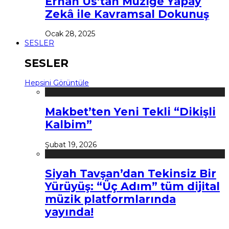
Erhan Us’tan Müziğe Yapay
Zekâ ile Kavramsal Dokunuş
Ocak 28, 2025
SESLER
SESLER
Hepsini Görüntüle
Makbet’ten Yeni Tekli “Dikişli
Kalbim”
Şubat 19, 2026
Siyah Tavşan’dan Tekinsiz Bir
Yürüyüş: “Üç Adım” tüm dijital
müzik platformlarında
yayında!