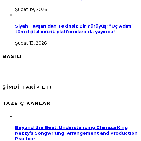
Şubat 19, 2026
Siyah Tavşan’dan Tekinsiz Bir Yürüyüş: “Üç Adım”
tüm dijital müzik platformlarında yayında!
Şubat 13, 2026
BASILI
ŞİMDİ TAKİP ET!
TAZE ÇIKANLAR
Beyond the Beat: Understandıng Chınaza Kıng
Nazzy’s Songwrıtıng, Arrangement and Productıon
Practıce