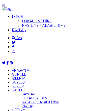
LOKALL
LOKALL NEDİR?
NASIL YER ALABİLİRİM?
PAYLAŞ
Ara
ANASAYFA
GÜNCEL
İZLENİM
SÖYLEŞİ
SESLER
BASILI
SAYILAR
LOKALL NEDİR?
NASIL YER ALABİLİRİM?
PAYLAŞ
İLETİŞİM