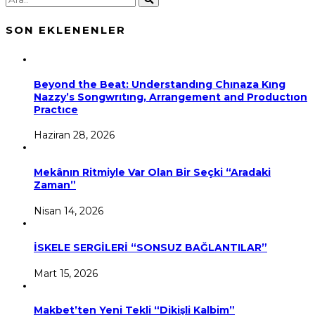
SON EKLENENLER
Beyond the Beat: Understandıng Chınaza Kıng
Nazzy’s Songwrıtıng, Arrangement and Productıon
Practıce
Haziran 28, 2026
Mekânın Ritmiyle Var Olan Bir Seçki “Aradaki
Zaman”
Nisan 14, 2026
İSKELE SERGİLERİ “SONSUZ BAĞLANTILAR”
Mart 15, 2026
Makbet’ten Yeni Tekli “Dikişli Kalbim”