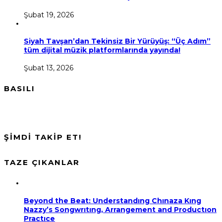
Şubat 19, 2026
Siyah Tavşan’dan Tekinsiz Bir Yürüyüş: “Üç Adım”
tüm dijital müzik platformlarında yayında!
Şubat 13, 2026
BASILI
ŞİMDİ TAKİP ET!
TAZE ÇIKANLAR
Beyond the Beat: Understandıng Chınaza Kıng
Nazzy’s Songwrıtıng, Arrangement and Productıon
Practıce