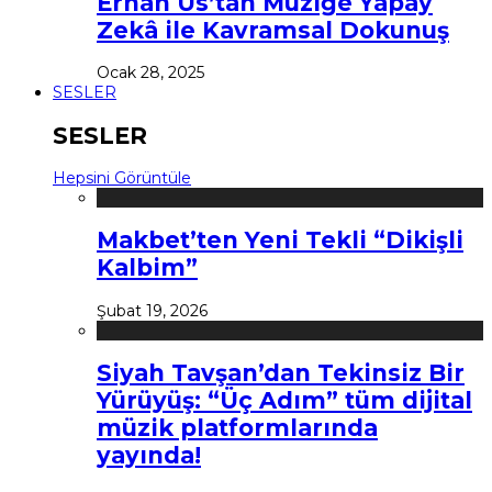
Erhan Us’tan Müziğe Yapay
Zekâ ile Kavramsal Dokunuş
Ocak 28, 2025
SESLER
SESLER
Hepsini Görüntüle
Makbet’ten Yeni Tekli “Dikişli
Kalbim”
Şubat 19, 2026
Siyah Tavşan’dan Tekinsiz Bir
Yürüyüş: “Üç Adım” tüm dijital
müzik platformlarında
yayında!