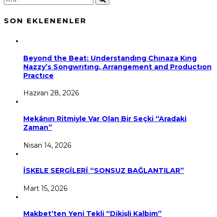
SON EKLENENLER
Beyond the Beat: Understandıng Chınaza Kıng
Nazzy’s Songwrıtıng, Arrangement and Productıon
Practıce
Haziran 28, 2026
Mekânın Ritmiyle Var Olan Bir Seçki “Aradaki
Zaman”
Nisan 14, 2026
İSKELE SERGİLERİ “SONSUZ BAĞLANTILAR”
Mart 15, 2026
Makbet’ten Yeni Tekli “Dikişli Kalbim”