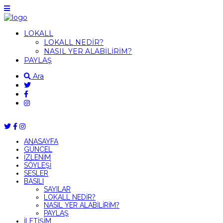
LOKALL
LOKALL NEDİR?
NASIL YER ALABİLİRİM?
PAYLAŞ
Ara
ANASAYFA
GÜNCEL
İZLENİM
SÖYLEŞİ
SESLER
BASILI
SAYILAR
LOKALL NEDİR?
NASIL YER ALABİLİRİM?
PAYLAŞ
İLETİŞİM