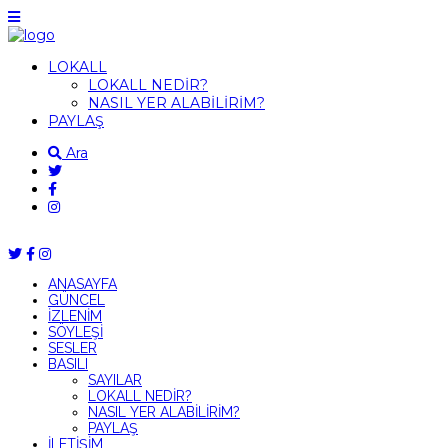
LOKALL
LOKALL NEDİR?
NASIL YER ALABİLİRİM?
PAYLAŞ
Ara
ANASAYFA
GÜNCEL
İZLENİM
SÖYLEŞİ
SESLER
BASILI
SAYILAR
LOKALL NEDİR?
NASIL YER ALABİLİRİM?
PAYLAŞ
İLETİŞİM