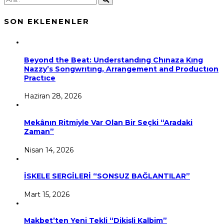
SON EKLENENLER
Beyond the Beat: Understandıng Chınaza Kıng
Nazzy’s Songwrıtıng, Arrangement and Productıon
Practıce
Haziran 28, 2026
Mekânın Ritmiyle Var Olan Bir Seçki “Aradaki
Zaman”
Nisan 14, 2026
İSKELE SERGİLERİ “SONSUZ BAĞLANTILAR”
Mart 15, 2026
Makbet’ten Yeni Tekli “Dikişli Kalbim”