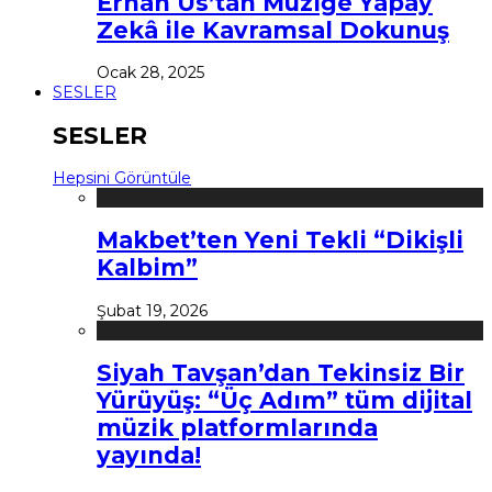
Erhan Us’tan Müziğe Yapay
Zekâ ile Kavramsal Dokunuş
Ocak 28, 2025
SESLER
SESLER
Hepsini Görüntüle
Makbet’ten Yeni Tekli “Dikişli
Kalbim”
Şubat 19, 2026
Siyah Tavşan’dan Tekinsiz Bir
Yürüyüş: “Üç Adım” tüm dijital
müzik platformlarında
yayında!