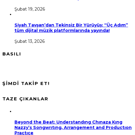
Şubat 19, 2026
Siyah Tavşan’dan Tekinsiz Bir Yürüyüş: “Üç Adım”
tüm dijital müzik platformlarında yayında!
Şubat 13, 2026
BASILI
ŞİMDİ TAKİP ET!
TAZE ÇIKANLAR
Beyond the Beat: Understandıng Chınaza Kıng
Nazzy’s Songwrıtıng, Arrangement and Productıon
Practıce