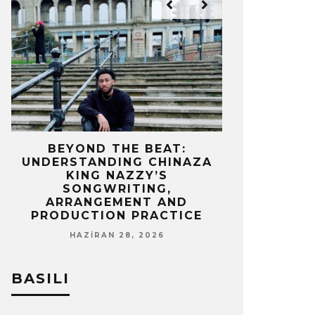
IZ
BEYOND THE BEAT:
MEKÂNIN 
UNDERSTANDING CHINAZA
OLAN BIR 
KING NAZZY’S
Z
SONGWRITING,
NISA
ARRANGEMENT AND
PRODUCTION PRACTICE
HAZIRAN 28, 2026
BASILI