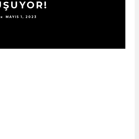
UŞUYOR!
MAYIS 1, 2023
SIYAH TAVŞAN’DAN TEKINS
BIR YÜRÜYÜŞ: “ÜÇ ADIM”
TÜM DIJITAL MÜZIK
PLATFORMLARINDA
YAYINDA!
ŞUBAT 13, 2026