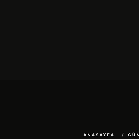
SIYAH TAVŞAN’DAN TEKINSIZ
YÜRÜYÜŞ: “ÜÇ ADIM” TÜ
DIJITAL MÜZIK
PLATFORMLARINDA YAYIN
ŞUBAT 13, 2026
ANASAYFA
GÜ