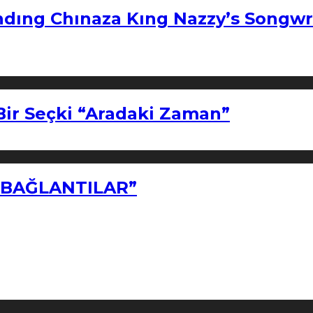
ndıng Chınaza Kıng Nazzy’s Songwr
Bir Seçki “Aradaki Zaman”
Z BAĞLANTILAR”