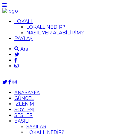
LOKALL
LOKALL NEDİR?
NASIL YER ALABİLİRİM?
PAYLAŞ
Ara
ANASAYFA
GÜNCEL
İZLENİM
SÖYLEŞİ
SESLER
BASILI
SAYILAR
LOKALL NEDİR?