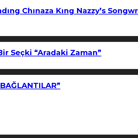
ndıng Chınaza Kıng Nazzy’s Songwr
Bir Seçki “Aradaki Zaman”
Z BAĞLANTILAR”