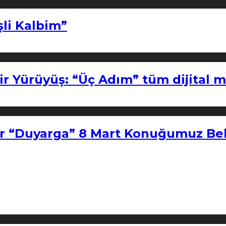
şli Kalbim”
ir Yürüyüş: “Üç Adım” tüm dijital 
r “Duyarga” 8 Mart Konuğumuz Bel