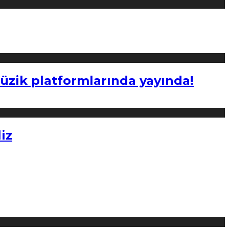
müzik platformlarında yayında!
iz