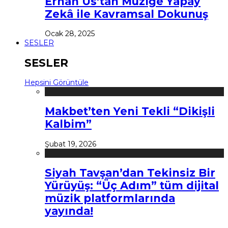
Erhan Us’tan Müziğe Yapay
Zekâ ile Kavramsal Dokunuş
Ocak 28, 2025
SESLER
SESLER
Hepsini Görüntüle
Makbet’ten Yeni Tekli “Dikişli
Kalbim”
Şubat 19, 2026
Siyah Tavşan’dan Tekinsiz Bir
Yürüyüş: “Üç Adım” tüm dijital
müzik platformlarında
yayında!