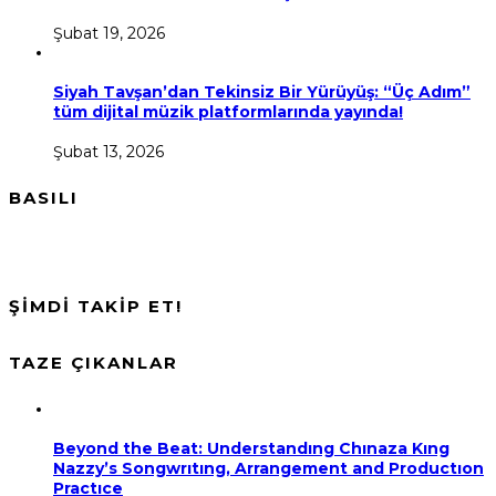
Şubat 19, 2026
Siyah Tavşan’dan Tekinsiz Bir Yürüyüş: “Üç Adım”
tüm dijital müzik platformlarında yayında!
Şubat 13, 2026
BASILI
ŞİMDİ TAKİP ET!
TAZE ÇIKANLAR
Beyond the Beat: Understandıng Chınaza Kıng
Nazzy’s Songwrıtıng, Arrangement and Productıon
Practıce