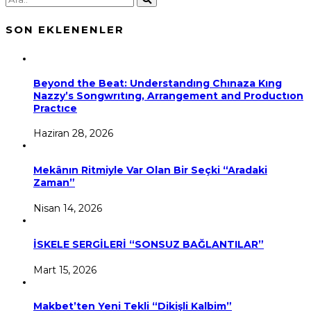
SON EKLENENLER
Beyond the Beat: Understandıng Chınaza Kıng
Nazzy’s Songwrıtıng, Arrangement and Productıon
Practıce
Haziran 28, 2026
Mekânın Ritmiyle Var Olan Bir Seçki “Aradaki
Zaman”
Nisan 14, 2026
İSKELE SERGİLERİ “SONSUZ BAĞLANTILAR”
Mart 15, 2026
Makbet’ten Yeni Tekli “Dikişli Kalbim”