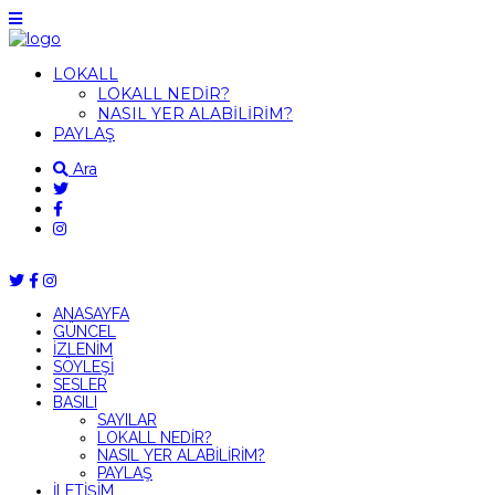
LOKALL
LOKALL NEDİR?
NASIL YER ALABİLİRİM?
PAYLAŞ
Ara
ANASAYFA
GÜNCEL
İZLENİM
SÖYLEŞİ
SESLER
BASILI
SAYILAR
LOKALL NEDİR?
NASIL YER ALABİLİRİM?
PAYLAŞ
İLETİŞİM