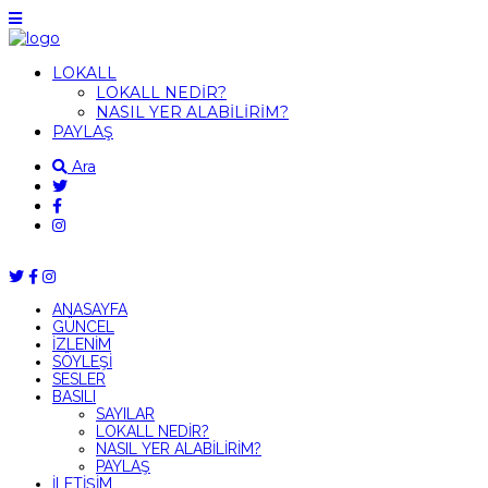
LOKALL
LOKALL NEDİR?
NASIL YER ALABİLİRİM?
PAYLAŞ
Ara
ANASAYFA
GÜNCEL
İZLENİM
SÖYLEŞİ
SESLER
BASILI
SAYILAR
LOKALL NEDİR?
NASIL YER ALABİLİRİM?
PAYLAŞ
İLETİŞİM