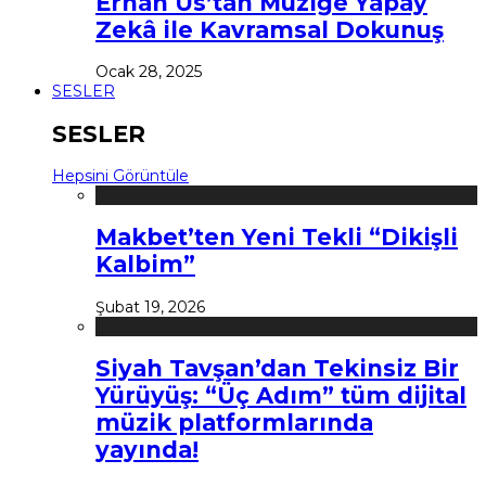
Erhan Us’tan Müziğe Yapay
Zekâ ile Kavramsal Dokunuş
Ocak 28, 2025
SESLER
SESLER
Hepsini Görüntüle
Makbet’ten Yeni Tekli “Dikişli
Kalbim”
Şubat 19, 2026
Siyah Tavşan’dan Tekinsiz Bir
Yürüyüş: “Üç Adım” tüm dijital
müzik platformlarında
yayında!