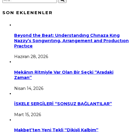
SON EKLENENLER
Beyond the Beat: Understandıng Chınaza Kıng
Nazzy’s Songwrıtıng, Arrangement and Productıon
Practıce
Haziran 28, 2026
Mekânın Ritmiyle Var Olan Bir Seçki “Aradaki
Zaman”
Nisan 14, 2026
İSKELE SERGİLERİ “SONSUZ BAĞLANTILAR”
Mart 15, 2026
Makbet’ten Yeni Tekli “Dikişli Kalbim”