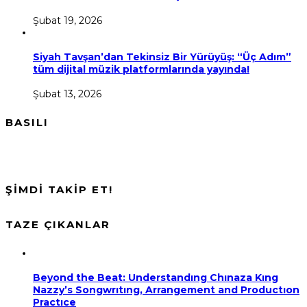
Şubat 19, 2026
Siyah Tavşan’dan Tekinsiz Bir Yürüyüş: “Üç Adım”
tüm dijital müzik platformlarında yayında!
Şubat 13, 2026
BASILI
ŞİMDİ TAKİP ET!
TAZE ÇIKANLAR
Beyond the Beat: Understandıng Chınaza Kıng
Nazzy’s Songwrıtıng, Arrangement and Productıon
Practıce