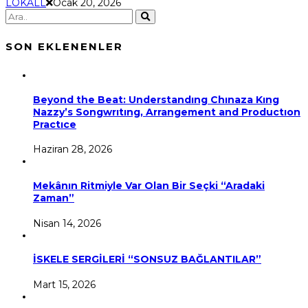
LOKALL
Ocak 20, 2026
SON EKLENENLER
Beyond the Beat: Understandıng Chınaza Kıng
Nazzy’s Songwrıtıng, Arrangement and Productıon
Practıce
Haziran 28, 2026
Mekânın Ritmiyle Var Olan Bir Seçki “Aradaki
Zaman”
Nisan 14, 2026
İSKELE SERGİLERİ “SONSUZ BAĞLANTILAR”
Mart 15, 2026