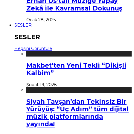
Erhan Us’tan Müziğe Yapay
Zekâ ile Kavramsal Dokunuş
Ocak 28, 2025
SESLER
SESLER
Hepsini Görüntüle
Makbet’ten Yeni Tekli “Dikişli
Kalbim”
Şubat 19, 2026
Siyah Tavşan’dan Tekinsiz Bir
Yürüyüş: “Üç Adım” tüm dijital
müzik platformlarında
yayında!