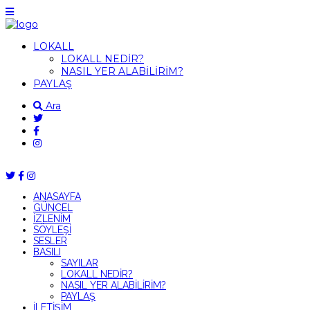
LOKALL
LOKALL NEDİR?
NASIL YER ALABİLİRİM?
PAYLAŞ
Ara
ANASAYFA
GÜNCEL
İZLENİM
SÖYLEŞİ
SESLER
BASILI
SAYILAR
LOKALL NEDİR?
NASIL YER ALABİLİRİM?
PAYLAŞ
İLETİŞİM