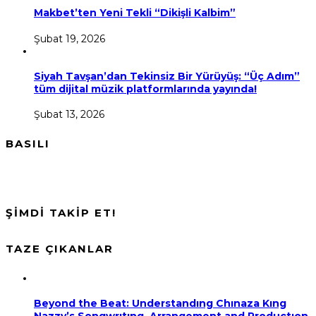
Makbet’ten Yeni Tekli “Dikişli Kalbim”
Şubat 19, 2026
Siyah Tavşan’dan Tekinsiz Bir Yürüyüş: “Üç Adım”
tüm dijital müzik platformlarında yayında!
Şubat 13, 2026
BASILI
ŞİMDİ TAKİP ET!
TAZE ÇIKANLAR
Beyond the Beat: Understandıng Chınaza Kıng
Nazzy’s Songwrıtıng, Arrangement and Productıon