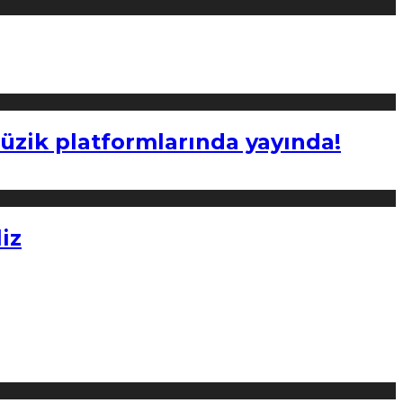
müzik platformlarında yayında!
iz