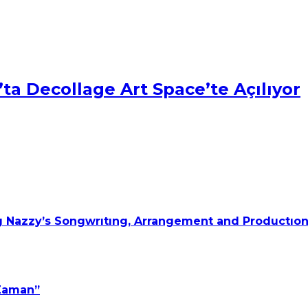
ta Decollage Art Space’te Açılıyor
 Nazzy’s Songwrıtıng, Arrangement and Productıon
 Zaman”