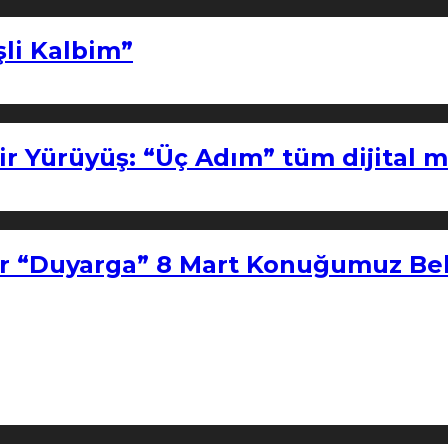
şli Kalbim”
ir Yürüyüş: “Üç Adım” tüm dijital 
r “Duyarga” 8 Mart Konuğumuz Bel