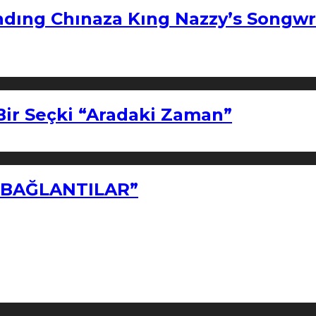
ndıng Chınaza Kıng Nazzy’s Songwr
Bir Seçki “Aradaki Zaman”
Z BAĞLANTILAR”