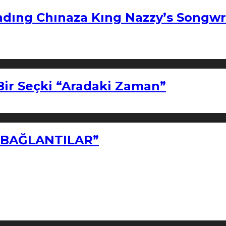
ndıng Chınaza Kıng Nazzy’s Songwr
Bir Seçki “Aradaki Zaman”
Z BAĞLANTILAR”