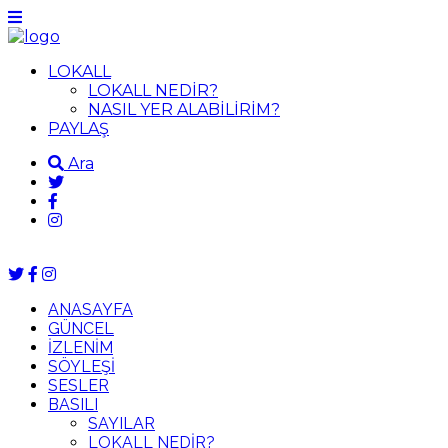
LOKALL
LOKALL NEDİR?
NASIL YER ALABİLİRİM?
PAYLAŞ
Ara
ANASAYFA
GÜNCEL
İZLENİM
SÖYLEŞİ
SESLER
BASILI
SAYILAR
LOKALL NEDİR?