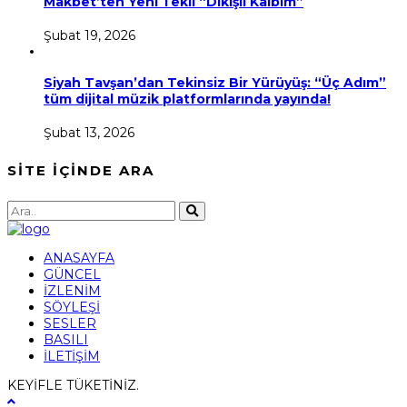
Makbet’ten Yeni Tekli “Dikişli Kalbim”
Şubat 19, 2026
Siyah Tavşan’dan Tekinsiz Bir Yürüyüş: “Üç Adım”
tüm dijital müzik platformlarında yayında!
Şubat 13, 2026
SİTE İÇİNDE ARA
ANASAYFA
GÜNCEL
İZLENİM
SÖYLEŞİ
SESLER
BASILI
İLETİŞİM
KEYİFLE TÜKETİNİZ.