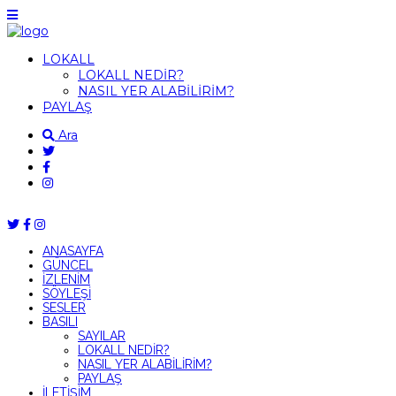
LOKALL
LOKALL NEDİR?
NASIL YER ALABİLİRİM?
PAYLAŞ
Ara
ANASAYFA
GÜNCEL
İZLENİM
SÖYLEŞİ
SESLER
BASILI
SAYILAR
LOKALL NEDİR?
NASIL YER ALABİLİRİM?
PAYLAŞ
İLETİŞİM