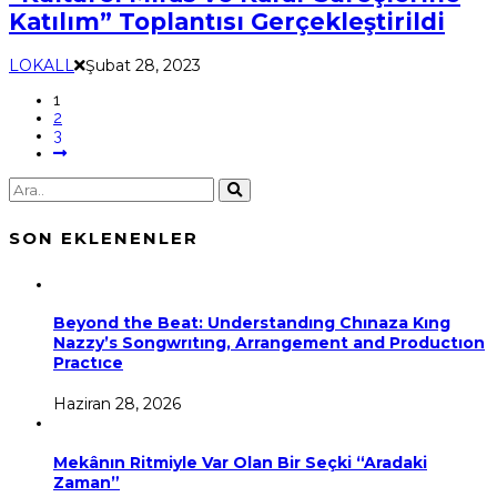
Katılım” Toplantısı Gerçekleştirildi
LOKALL
Şubat 28, 2023
1
2
3
SON EKLENENLER
Beyond the Beat: Understandıng Chınaza Kıng
Nazzy’s Songwrıtıng, Arrangement and Productıon
Practıce
Haziran 28, 2026
Mekânın Ritmiyle Var Olan Bir Seçki “Aradaki
Zaman”