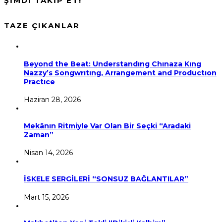
ŞİMDİ TAKİP ET!
TAZE ÇIKANLAR
Beyond the Beat: Understandıng Chınaza Kıng
Nazzy’s Songwrıtıng, Arrangement and Productıon
Practıce
Haziran 28, 2026
Mekânın Ritmiyle Var Olan Bir Seçki “Aradaki
Zaman”
Nisan 14, 2026
İSKELE SERGİLERİ “SONSUZ BAĞLANTILAR”
Mart 15, 2026