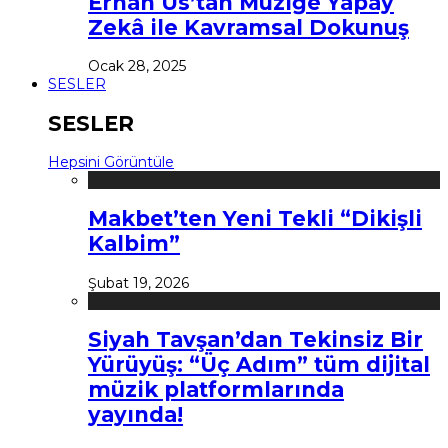
Erhan Us’tan Müziğe Yapay
Zekâ ile Kavramsal Dokunuş
Ocak 28, 2025
SESLER
SESLER
Hepsini Görüntüle
Makbet’ten Yeni Tekli “Dikişli
Kalbim”
Şubat 19, 2026
Siyah Tavşan’dan Tekinsiz Bir
Yürüyüş: “Üç Adım” tüm dijital
müzik platformlarında
yayında!