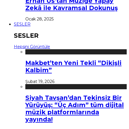
Erhan Us’tan Müziğe Yapay
Zekâ ile Kavramsal Dokunuş
Ocak 28, 2025
SESLER
SESLER
Hepsini Görüntüle
Makbet’ten Yeni Tekli “Dikişli
Kalbim”
Şubat 19, 2026
Siyah Tavşan’dan Tekinsiz Bir
Yürüyüş: “Üç Adım” tüm dijital
müzik platformlarında
yayında!