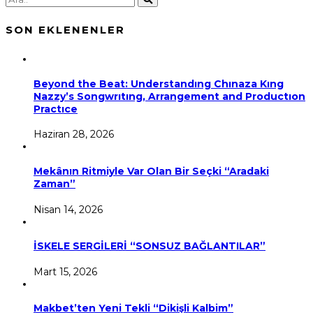
SON EKLENENLER
Beyond the Beat: Understandıng Chınaza Kıng
Nazzy’s Songwrıtıng, Arrangement and Productıon
Practıce
Haziran 28, 2026
Mekânın Ritmiyle Var Olan Bir Seçki “Aradaki
Zaman”
Nisan 14, 2026
İSKELE SERGİLERİ “SONSUZ BAĞLANTILAR”
Mart 15, 2026
Makbet’ten Yeni Tekli “Dikişli Kalbim”