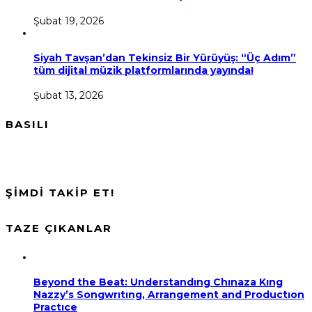
Şubat 19, 2026
Siyah Tavşan’dan Tekinsiz Bir Yürüyüş: “Üç Adım”
tüm dijital müzik platformlarında yayında!
Şubat 13, 2026
BASILI
ŞİMDİ TAKİP ET!
TAZE ÇIKANLAR
Beyond the Beat: Understandıng Chınaza Kıng
Nazzy’s Songwrıtıng, Arrangement and Productıon
Practıce