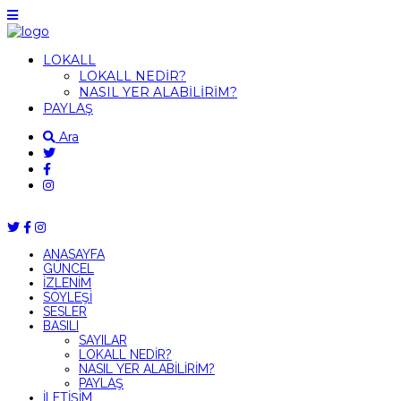
LOKALL
LOKALL NEDİR?
NASIL YER ALABİLİRİM?
PAYLAŞ
Ara
ANASAYFA
GÜNCEL
İZLENİM
SÖYLEŞİ
SESLER
BASILI
SAYILAR
LOKALL NEDİR?
NASIL YER ALABİLİRİM?
PAYLAŞ
İLETİŞİM