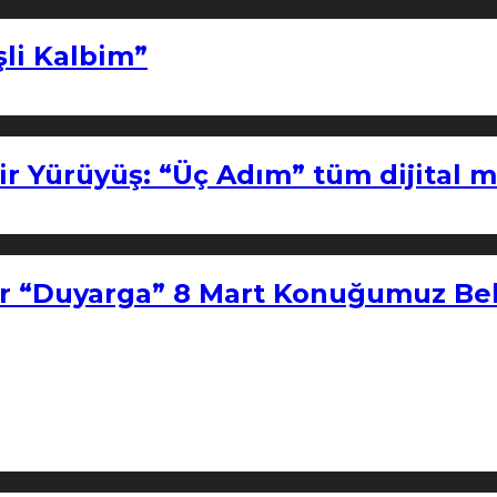
şli Kalbim”
ir Yürüyüş: “Üç Adım” tüm dijital 
r “Duyarga” 8 Mart Konuğumuz Bel