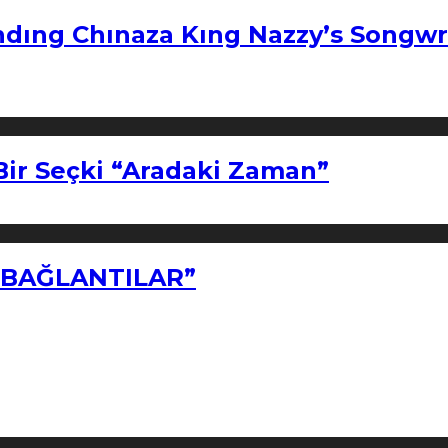
ndıng Chınaza Kıng Nazzy’s Songwr
Bir Seçki “Aradaki Zaman”
Z BAĞLANTILAR”