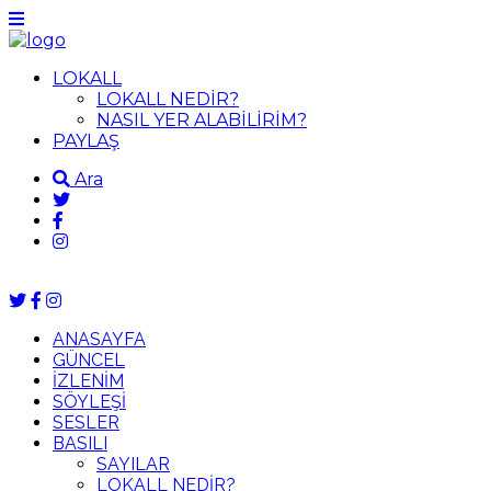
LOKALL
LOKALL NEDİR?
NASIL YER ALABİLİRİM?
PAYLAŞ
Ara
ANASAYFA
GÜNCEL
İZLENİM
SÖYLEŞİ
SESLER
BASILI
SAYILAR
LOKALL NEDİR?