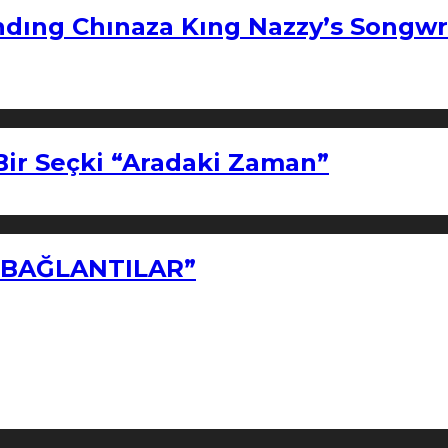
ndıng Chınaza Kıng Nazzy’s Songwr
Bir Seçki “Aradaki Zaman”
Z BAĞLANTILAR”