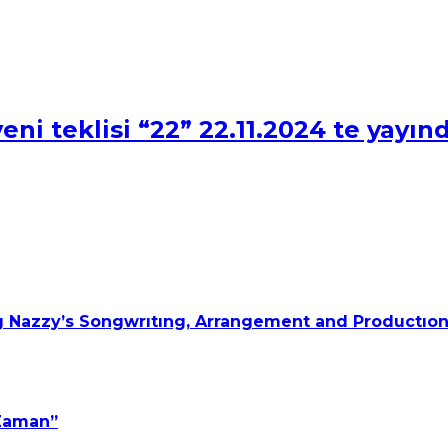
eni teklisi “22” 22.11.2024 te yayın
 Nazzy’s Songwrıtıng, Arrangement and Productıon
 Zaman”