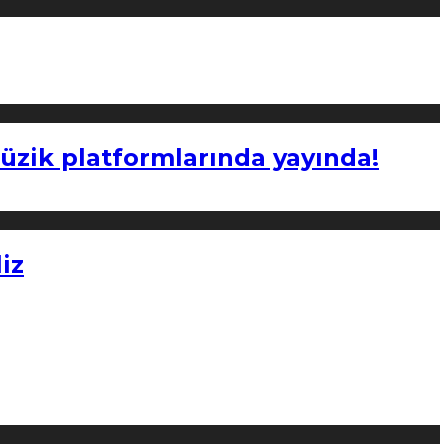
müzik platformlarında yayında!
iz