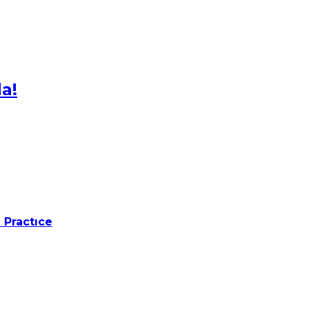
da!
 Practıce