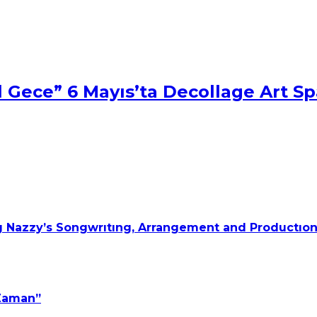
âl Gece” 6 Mayıs’ta Decollage Art Sp
 Nazzy’s Songwrıtıng, Arrangement and Productıon
 Zaman”