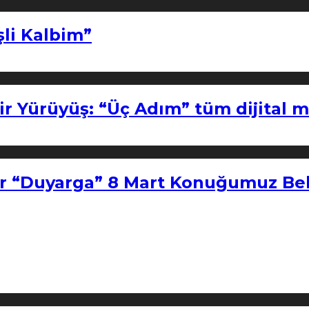
şli Kalbim”
ir Yürüyüş: “Üç Adım” tüm dijital 
r “Duyarga” 8 Mart Konuğumuz Bel