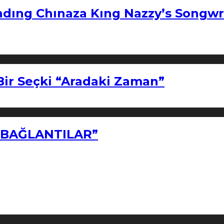
ndıng Chınaza Kıng Nazzy’s Songwr
Bir Seçki “Aradaki Zaman”
Z BAĞLANTILAR”