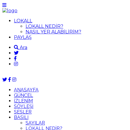
LOKALL
LOKALL NEDİR?
NASIL YER ALABİLİRİM?
PAYLAŞ
Ara
ANASAYFA
GÜNCEL
İZLENİM
SÖYLEŞİ
SESLER
BASILI
SAYILAR
LOKALL NEDİR?