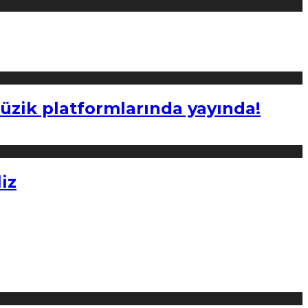
müzik platformlarında yayında!
iz