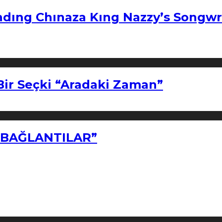
ndıng Chınaza Kıng Nazzy’s Songwr
Bir Seçki “Aradaki Zaman”
Z BAĞLANTILAR”