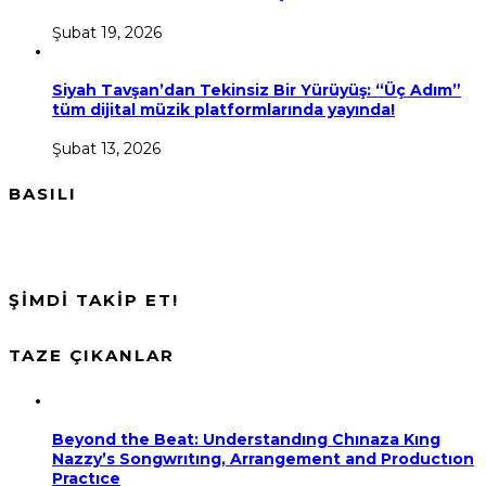
Şubat 19, 2026
Siyah Tavşan’dan Tekinsiz Bir Yürüyüş: “Üç Adım”
tüm dijital müzik platformlarında yayında!
Şubat 13, 2026
BASILI
ŞİMDİ TAKİP ET!
TAZE ÇIKANLAR
Beyond the Beat: Understandıng Chınaza Kıng
Nazzy’s Songwrıtıng, Arrangement and Productıon
Practıce