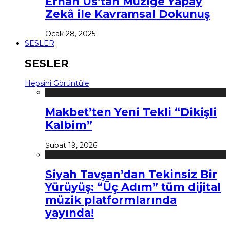
Erhan Us’tan Müziğe Yapay
Zekâ ile Kavramsal Dokunuş
Ocak 28, 2025
SESLER
SESLER
Hepsini Görüntüle
Makbet’ten Yeni Tekli “Dikişli
Kalbim”
Şubat 19, 2026
Siyah Tavşan’dan Tekinsiz Bir
Yürüyüş: “Üç Adım” tüm dijital
müzik platformlarında
yayında!