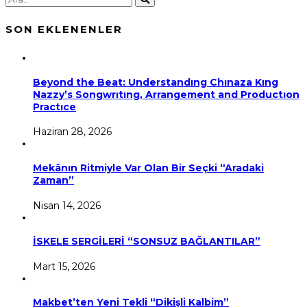
SON EKLENENLER
Beyond the Beat: Understandıng Chınaza Kıng
Nazzy’s Songwrıtıng, Arrangement and Productıon
Practıce
Haziran 28, 2026
Mekânın Ritmiyle Var Olan Bir Seçki “Aradaki
Zaman”
Nisan 14, 2026
İSKELE SERGİLERİ “SONSUZ BAĞLANTILAR”
Mart 15, 2026
Makbet’ten Yeni Tekli “Dikişli Kalbim”