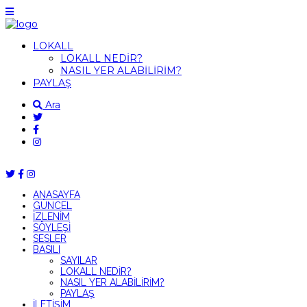
LOKALL
LOKALL NEDİR?
NASIL YER ALABİLİRİM?
PAYLAŞ
Ara
ANASAYFA
GÜNCEL
İZLENİM
SÖYLEŞİ
SESLER
BASILI
SAYILAR
LOKALL NEDİR?
NASIL YER ALABİLİRİM?
PAYLAŞ
İLETİŞİM