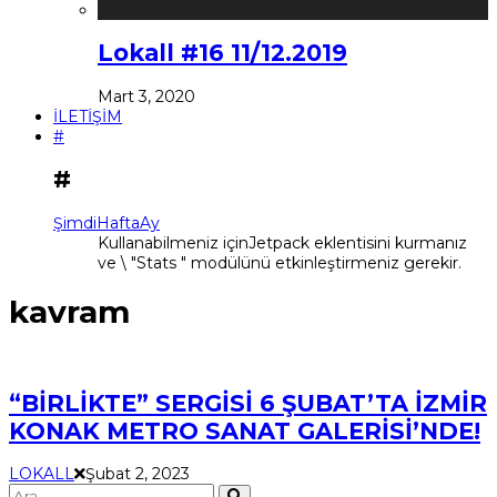
Lokall #16 11/12.2019
Mart 3, 2020
İLETİŞİM
#
#
Şimdi
Hafta
Ay
Kullanabilmeniz içinJetpack eklentisini kurmanız
ve \ "Stats " modülünü etkinleştirmeniz gerekir.
kavram
“BİRLİKTE” SERGİSİ 6 ŞUBAT’TA İZMİR
KONAK METRO SANAT GALERİSİ’NDE!
LOKALL
Şubat 2, 2023