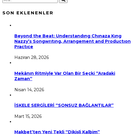
SON EKLENENLER
Beyond the Beat: Understandıng Chınaza Kıng
Nazzy’s Songwrıtıng, Arrangement and Productıon
Practıce
Haziran 28, 2026
Mekânın Ritmiyle Var Olan Bir Seçki “Aradaki
Zaman”
Nisan 14, 2026
İSKELE SERGİLERİ “SONSUZ BAĞLANTILAR”
Mart 15, 2026
Makbet’ten Yeni Tekli “Dikişli Kalbim”