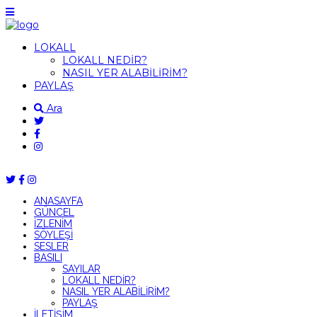
LOKALL
LOKALL NEDİR?
NASIL YER ALABİLİRİM?
PAYLAŞ
Ara
ANASAYFA
GÜNCEL
İZLENİM
SÖYLEŞİ
SESLER
BASILI
SAYILAR
LOKALL NEDİR?
NASIL YER ALABİLİRİM?
PAYLAŞ
İLETİŞİM