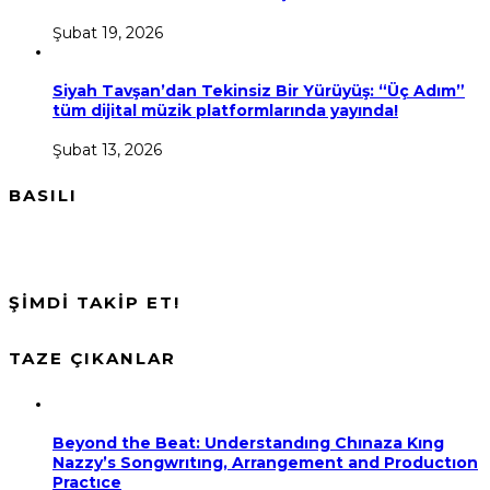
Şubat 19, 2026
Siyah Tavşan’dan Tekinsiz Bir Yürüyüş: “Üç Adım”
tüm dijital müzik platformlarında yayında!
Şubat 13, 2026
BASILI
ŞİMDİ TAKİP ET!
TAZE ÇIKANLAR
Beyond the Beat: Understandıng Chınaza Kıng
Nazzy’s Songwrıtıng, Arrangement and Productıon
Practıce