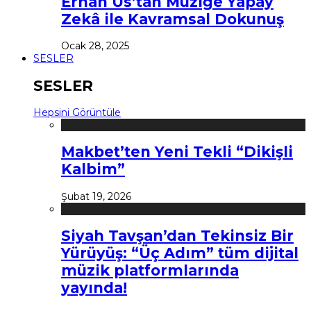
Erhan Us’tan Müziğe Yapay
Zekâ ile Kavramsal Dokunuş
Ocak 28, 2025
SESLER
SESLER
Hepsini Görüntüle
Makbet’ten Yeni Tekli “Dikişli
Kalbim”
Şubat 19, 2026
Siyah Tavşan’dan Tekinsiz Bir
Yürüyüş: “Üç Adım” tüm dijital
müzik platformlarında
yayında!