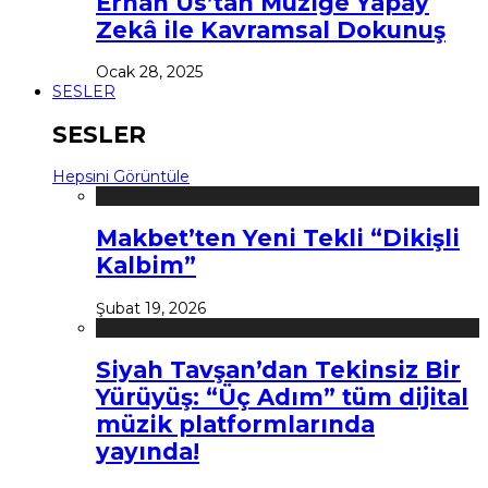
Erhan Us’tan Müziğe Yapay
Zekâ ile Kavramsal Dokunuş
Ocak 28, 2025
SESLER
SESLER
Hepsini Görüntüle
Makbet’ten Yeni Tekli “Dikişli
Kalbim”
Şubat 19, 2026
Siyah Tavşan’dan Tekinsiz Bir
Yürüyüş: “Üç Adım” tüm dijital
müzik platformlarında
yayında!