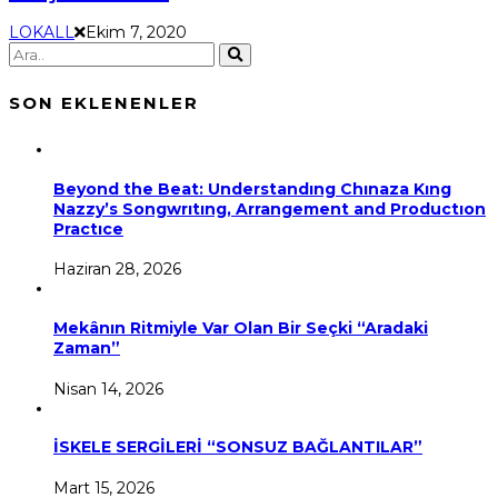
LOKALL
Ekim 7, 2020
SON EKLENENLER
Beyond the Beat: Understandıng Chınaza Kıng
Nazzy’s Songwrıtıng, Arrangement and Productıon
Practıce
Haziran 28, 2026
Mekânın Ritmiyle Var Olan Bir Seçki “Aradaki
Zaman”
Nisan 14, 2026
İSKELE SERGİLERİ “SONSUZ BAĞLANTILAR”
Mart 15, 2026