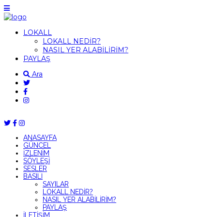
LOKALL
LOKALL NEDİR?
NASIL YER ALABİLİRİM?
PAYLAŞ
Ara
ANASAYFA
GÜNCEL
İZLENİM
SÖYLEŞİ
SESLER
BASILI
SAYILAR
LOKALL NEDİR?
NASIL YER ALABİLİRİM?
PAYLAŞ
İLETİŞİM