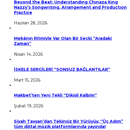
Beyond the Beat: Understandıng Chınaza Kıng
Nazzy’s Songwrıtıng, Arrangement and Productıon
Practıce
Haziran 28, 2026
Mekânın Ritmiyle Var Olan Bir Seçki “Aradaki
Zaman”
Nisan 14, 2026
İSKELE SERGİLERİ “SONSUZ BAĞLANTILAR”
Mart 15, 2026
Makbet’ten Yeni Tekli “Dikişli Kalbim”
Şubat 19, 2026
Siyah Tavşan’dan Tekinsiz Bir Yürüyüş: “Üç Adım”
tüm dijital müzik platformlarında yayında!