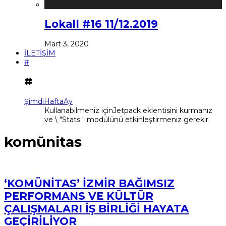
Lokall #16 11/12.2019
Mart 3, 2020
İLETİŞİM
#
#
Şimdi
Hafta
Ay
Kullanabilmeniz içinJetpack eklentisini kurmanız
ve \ "Stats " modülünü etkinleştirmeniz gerekir.
komünitas
‘KOMÜNİTAS’ İZMİR BAĞIMSIZ
PERFORMANS VE KÜLTÜR
ÇALIŞMALARI İŞ BİRLİĞİ HAYATA
GEÇİRİLİYOR