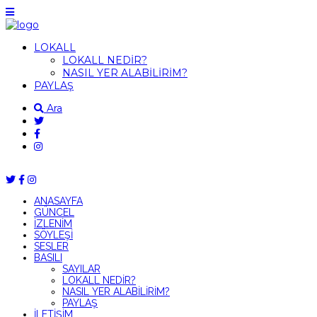
LOKALL
LOKALL NEDİR?
NASIL YER ALABİLİRİM?
PAYLAŞ
Ara
ANASAYFA
GÜNCEL
İZLENİM
SÖYLEŞİ
SESLER
BASILI
SAYILAR
LOKALL NEDİR?
NASIL YER ALABİLİRİM?
PAYLAŞ
İLETİŞİM