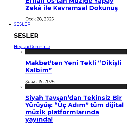
Erhan Us’tan Müziğe Yapay
Zekâ ile Kavramsal Dokunuş
Ocak 28, 2025
SESLER
SESLER
Hepsini Görüntüle
Makbet’ten Yeni Tekli “Dikişli
Kalbim”
Şubat 19, 2026
Siyah Tavşan’dan Tekinsiz Bir
Yürüyüş: “Üç Adım” tüm dijital
müzik platformlarında
yayında!