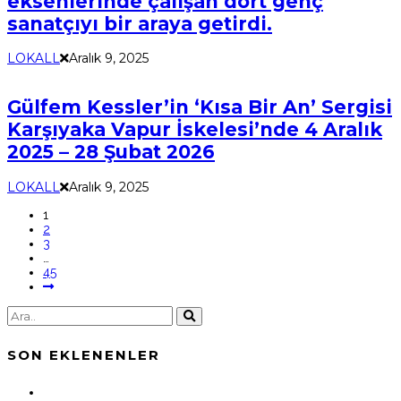
eksenlerinde çalışan dört genç
sanatçıyı bir araya getirdi.
LOKALL
Aralık 9, 2025
Gülfem Kessler’in ‘Kısa Bir An’ Sergisi
Karşıyaka Vapur İskelesi’nde 4 Aralık
2025 – 28 Şubat 2026
LOKALL
Aralık 9, 2025
1
2
3
…
45
SON EKLENENLER