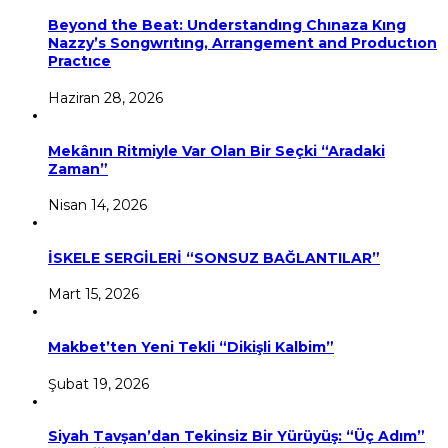
Beyond the Beat: Understandıng Chınaza Kıng
Nazzy’s Songwrıtıng, Arrangement and Productıon
Practıce
Haziran 28, 2026
Mekânın Ritmiyle Var Olan Bir Seçki “Aradaki
Zaman”
Nisan 14, 2026
İSKELE SERGİLERİ “SONSUZ BAĞLANTILAR”
Mart 15, 2026
Makbet’ten Yeni Tekli “Dikişli Kalbim”
Şubat 19, 2026
Siyah Tavşan’dan Tekinsiz Bir Yürüyüş: “Üç Adım”