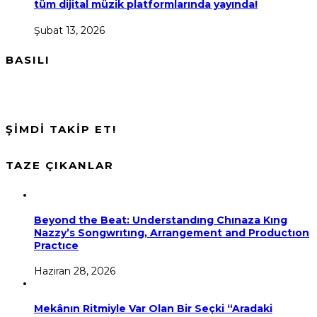
tüm dijital müzik platformlarında yayında!
Şubat 13, 2026
BASILI
ŞİMDİ TAKİP ET!
TAZE ÇIKANLAR
Beyond the Beat: Understandıng Chınaza Kıng
Nazzy’s Songwrıtıng, Arrangement and Productıon
Practıce
Haziran 28, 2026
Mekânın Ritmiyle Var Olan Bir Seçki “Aradaki