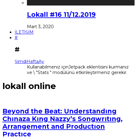
Lokall #16 11/12.2019
Mart 3, 2020
İLETİŞİM
#
#
Şimdi
Hafta
Ay
Kullanabilmeniz içinJetpack eklentisini kurmanız
ve \ "Stats " modülünü etkinleştirmeniz gerekir.
lokall online
Beyond the Beat: Understandıng
Chınaza Kıng Nazzy’s Songwrıtıng,
Arrangement and Productıon
Practıce