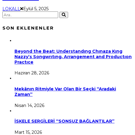
LOKALL
Eylül 5, 2025
SON EKLENENLER
Beyond the Beat: Understandıng Chınaza Kıng
Nazzy’s Songwrıtıng, Arrangement and Productıon
Practıce
Haziran 28, 2026
Mekânın Ritmiyle Var Olan Bir Seçki “Aradaki
Zaman”
Nisan 14, 2026
İSKELE SERGİLERİ “SONSUZ BAĞLANTILAR”
Mart 15, 2026