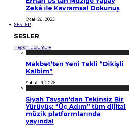
Erhan Us’tan Müziğe Yapay
Zekâ ile Kavramsal Dokunuş
Ocak 28, 2025
SESLER
SESLER
Hepsini Görüntüle
Makbet’ten Yeni Tekli “Dikişli
Kalbim”
Şubat 19, 2026
Siyah Tavşan’dan Tekinsiz Bir
Yürüyüş: “Üç Adım” tüm dijital
müzik platformlarında
yayında!