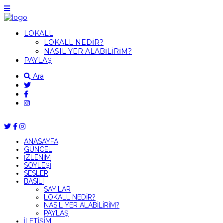
LOKALL
LOKALL NEDİR?
NASIL YER ALABİLİRİM?
PAYLAŞ
Ara
ANASAYFA
GÜNCEL
İZLENİM
SÖYLEŞİ
SESLER
BASILI
SAYILAR
LOKALL NEDİR?
NASIL YER ALABİLİRİM?
PAYLAŞ
İLETİŞİM