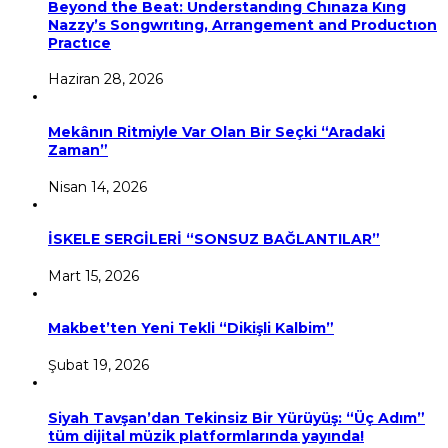
Beyond the Beat: Understandıng Chınaza Kıng
Nazzy’s Songwrıtıng, Arrangement and Productıon
Practıce
Haziran 28, 2026
Mekânın Ritmiyle Var Olan Bir Seçki “Aradaki
Zaman”
Nisan 14, 2026
İSKELE SERGİLERİ “SONSUZ BAĞLANTILAR”
Mart 15, 2026
Makbet’ten Yeni Tekli “Dikişli Kalbim”
Şubat 19, 2026
Siyah Tavşan’dan Tekinsiz Bir Yürüyüş: “Üç Adım”
tüm dijital müzik platformlarında yayında!