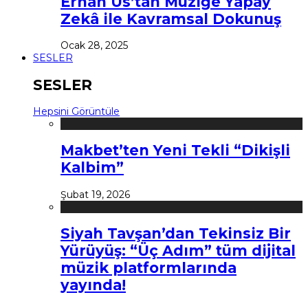
Erhan Us’tan Müziğe Yapay
Zekâ ile Kavramsal Dokunuş
Ocak 28, 2025
SESLER
SESLER
Hepsini Görüntüle
Makbet’ten Yeni Tekli “Dikişli
Kalbim”
Şubat 19, 2026
Siyah Tavşan’dan Tekinsiz Bir
Yürüyüş: “Üç Adım” tüm dijital
müzik platformlarında
yayında!