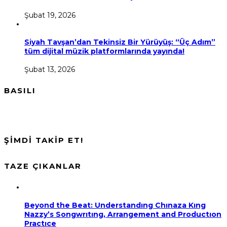
Şubat 19, 2026
Siyah Tavşan’dan Tekinsiz Bir Yürüyüş: “Üç Adım”
tüm dijital müzik platformlarında yayında!
Şubat 13, 2026
BASILI
ŞİMDİ TAKİP ET!
TAZE ÇIKANLAR
Beyond the Beat: Understandıng Chınaza Kıng
Nazzy’s Songwrıtıng, Arrangement and Productıon
Practıce