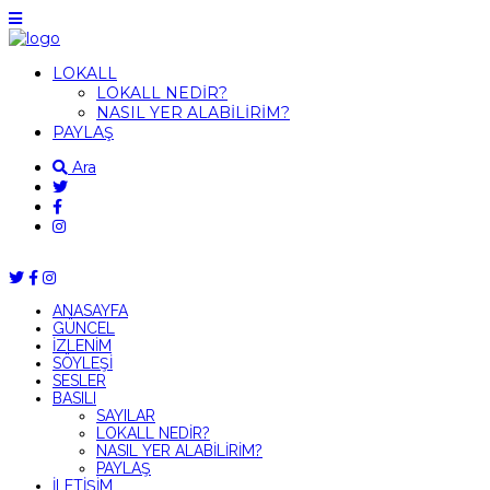
LOKALL
LOKALL NEDİR?
NASIL YER ALABİLİRİM?
PAYLAŞ
Ara
ANASAYFA
GÜNCEL
İZLENİM
SÖYLEŞİ
SESLER
BASILI
SAYILAR
LOKALL NEDİR?
NASIL YER ALABİLİRİM?
PAYLAŞ
İLETİŞİM