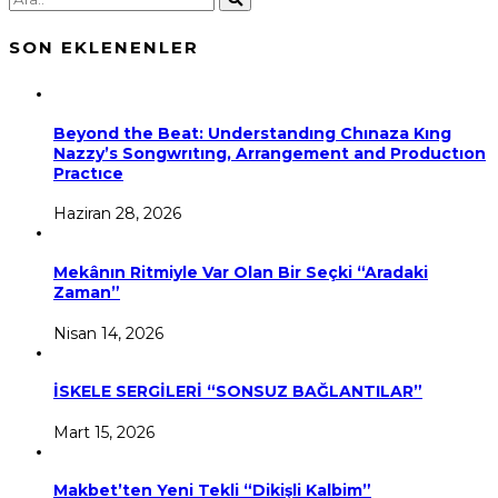
SON EKLENENLER
Beyond the Beat: Understandıng Chınaza Kıng
Nazzy’s Songwrıtıng, Arrangement and Productıon
Practıce
Haziran 28, 2026
Mekânın Ritmiyle Var Olan Bir Seçki “Aradaki
Zaman”
Nisan 14, 2026
İSKELE SERGİLERİ “SONSUZ BAĞLANTILAR”
Mart 15, 2026
Makbet’ten Yeni Tekli “Dikişli Kalbim”