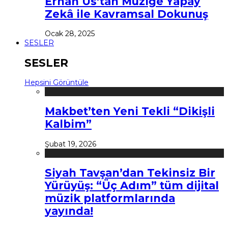
Erhan Us’tan Müziğe Yapay
Zekâ ile Kavramsal Dokunuş
Ocak 28, 2025
SESLER
SESLER
Hepsini Görüntüle
Makbet’ten Yeni Tekli “Dikişli
Kalbim”
Şubat 19, 2026
Siyah Tavşan’dan Tekinsiz Bir
Yürüyüş: “Üç Adım” tüm dijital
müzik platformlarında
yayında!