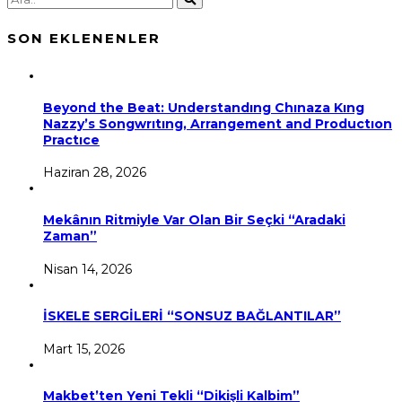
SON EKLENENLER
Beyond the Beat: Understandıng Chınaza Kıng
Nazzy’s Songwrıtıng, Arrangement and Productıon
Practıce
Haziran 28, 2026
Mekânın Ritmiyle Var Olan Bir Seçki “Aradaki
Zaman”
Nisan 14, 2026
İSKELE SERGİLERİ “SONSUZ BAĞLANTILAR”
Mart 15, 2026
Makbet’ten Yeni Tekli “Dikişli Kalbim”