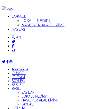
LOKALL
LOKALL NEDİR?
NASIL YER ALABİLİRİM?
PAYLAŞ
Ara
ANASAYFA
GÜNCEL
İZLENİM
SÖYLEŞİ
SESLER
BASILI
SAYILAR
LOKALL NEDİR?
NASIL YER ALABİLİRİM?
PAYLAŞ
İLETİŞİM