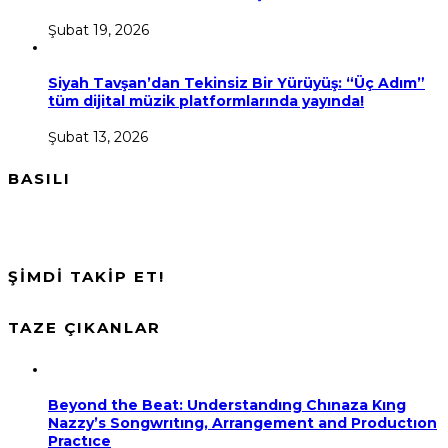
Şubat 19, 2026
Siyah Tavşan’dan Tekinsiz Bir Yürüyüş: “Üç Adım”
tüm dijital müzik platformlarında yayında!
Şubat 13, 2026
BASILI
ŞİMDİ TAKİP ET!
TAZE ÇIKANLAR
Beyond the Beat: Understandıng Chınaza Kıng
Nazzy’s Songwrıtıng, Arrangement and Productıon
Practıce