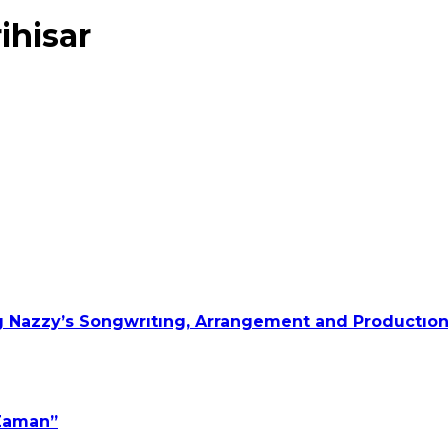
hisar
 Nazzy’s Songwrıtıng, Arrangement and Productıon
 Zaman”