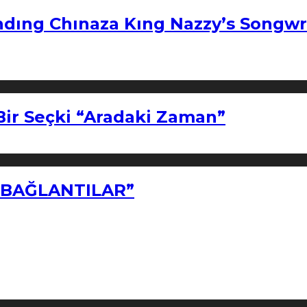
ndıng Chınaza Kıng Nazzy’s Songwr
Bir Seçki “Aradaki Zaman”
Z BAĞLANTILAR”