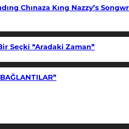
ndıng Chınaza Kıng Nazzy’s Songwr
Bir Seçki “Aradaki Zaman”
Z BAĞLANTILAR”