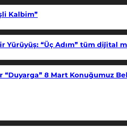
şli Kalbim”
ir Yürüyüş: “Üç Adım” tüm dijital 
r “Duyarga” 8 Mart Konuğumuz Bel