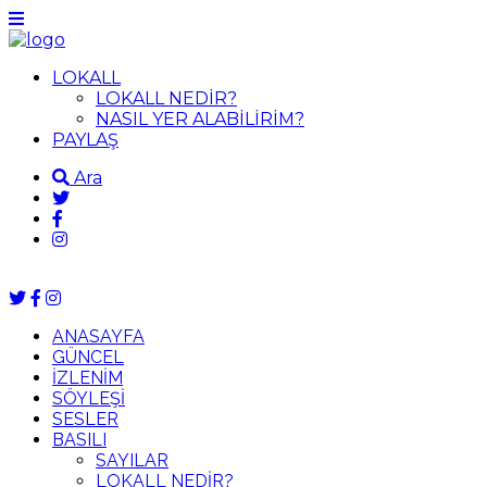
LOKALL
LOKALL NEDİR?
NASIL YER ALABİLİRİM?
PAYLAŞ
Ara
ANASAYFA
GÜNCEL
İZLENİM
SÖYLEŞİ
SESLER
BASILI
SAYILAR
LOKALL NEDİR?