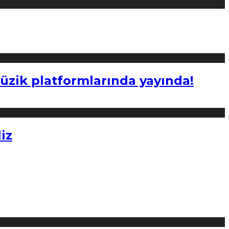
müzik platformlarında yayında!
iz