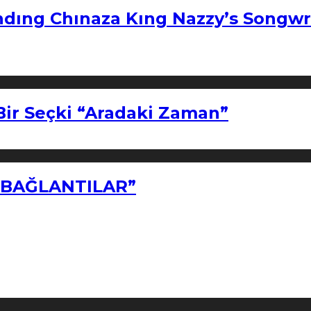
ndıng Chınaza Kıng Nazzy’s Songwr
Bir Seçki “Aradaki Zaman”
Z BAĞLANTILAR”