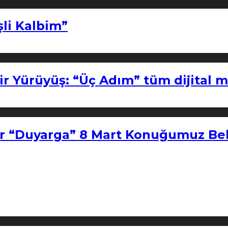
şli Kalbim”
ir Yürüyüş: “Üç Adım” tüm dijital 
r “Duyarga” 8 Mart Konuğumuz Bel