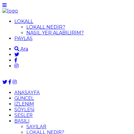
LOKALL
LOKALL NEDİR?
NASIL YER ALABİLİRİM?
PAYLAŞ
Ara
ANASAYFA
GÜNCEL
İZLENİM
SÖYLEŞİ
SESLER
BASILI
SAYILAR
LOKALL NEDİR?