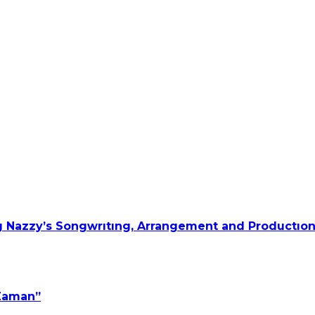
 Nazzy’s Songwrıtıng, Arrangement and Productıon
 Zaman”