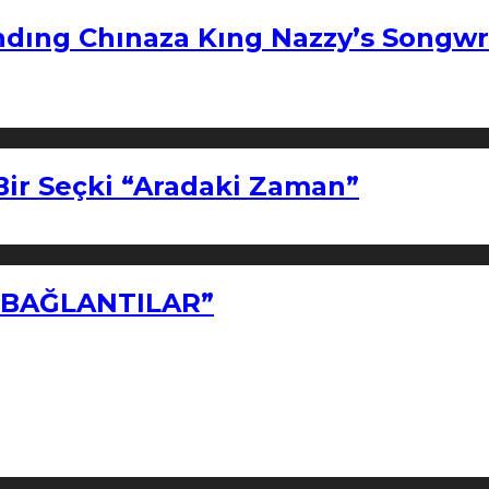
ndıng Chınaza Kıng Nazzy’s Songwr
Bir Seçki “Aradaki Zaman”
Z BAĞLANTILAR”