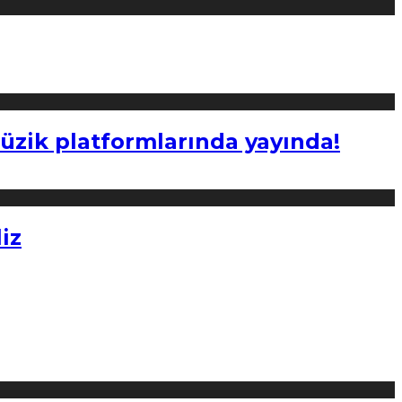
müzik platformlarında yayında!
iz