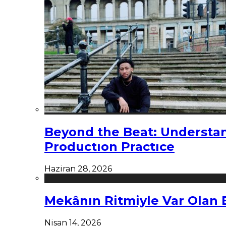
Beyond the Beat: Understa
Productıon Practıce
Haziran 28, 2026
Mekânın Ritmiyle Var Olan 
Nisan 14, 2026