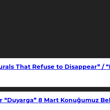
urals That Refuse to Disappear” / 
r “Duyarga” 8 Mart Konuğumuz Bel