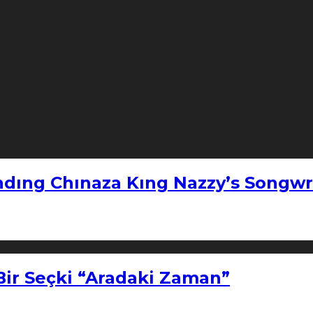
ndıng Chınaza Kıng Nazzy’s Songwr
Bir Seçki “Aradaki Zaman”