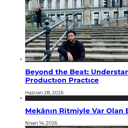
Beyond the Beat: Understa
Productıon Practıce
Haziran 28, 2026
Mekânın Ritmiyle Var Olan 
Nisan 14, 2026