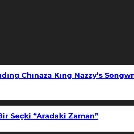
ndıng Chınaza Kıng Nazzy’s Songwr
Bir Seçki “Aradaki Zaman”