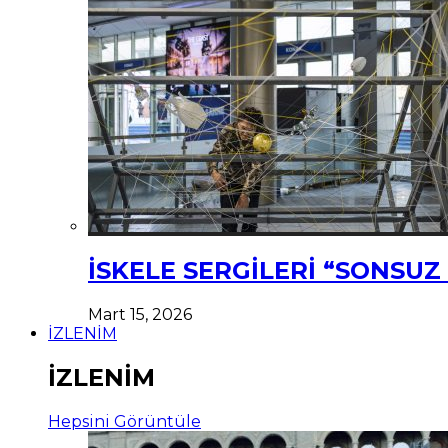
İSKELE SERGİLERİ “SONSU
Mart 15, 2026
İZLENİM
İZLENİM
Hepsini Görüntüle