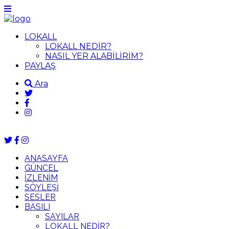
LOKALL
LOKALL NEDİR?
NASIL YER ALABİLİRİM?
PAYLAŞ
Ara
ANASAYFA
GÜNCEL
İZLENİM
SÖYLEŞİ
SESLER
BASILI
SAYILAR
LOKALL NEDİR?