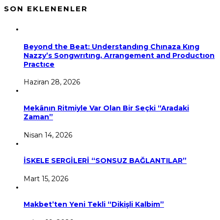
SON EKLENENLER
Beyond the Beat: Understandıng Chınaza Kıng
Nazzy’s Songwrıtıng, Arrangement and Productıon
Practıce
Haziran 28, 2026
Mekânın Ritmiyle Var Olan Bir Seçki “Aradaki
Zaman”
Nisan 14, 2026
İSKELE SERGİLERİ “SONSUZ BAĞLANTILAR”
Mart 15, 2026
Makbet’ten Yeni Tekli “Dikişli Kalbim”