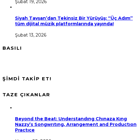
Şubat 19, 2026
Siyah Tavşan’dan Tekinsiz Bir Yürüyüş: “Üç Adım”
tüm dijital müzik platformlarında yayında!
Şubat 13, 2026
BASILI
ŞİMDİ TAKİP ET!
TAZE ÇIKANLAR
Beyond the Beat: Understandıng Chınaza Kıng
Nazzy’s Songwrıtıng, Arrangement and Productıon
Practıce