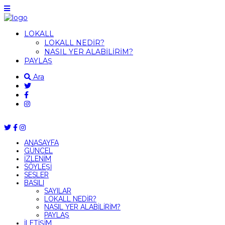
LOKALL
LOKALL NEDİR?
NASIL YER ALABİLİRİM?
PAYLAŞ
Ara
ANASAYFA
GÜNCEL
İZLENİM
SÖYLEŞİ
SESLER
BASILI
SAYILAR
LOKALL NEDİR?
NASIL YER ALABİLİRİM?
PAYLAŞ
İLETİŞİM