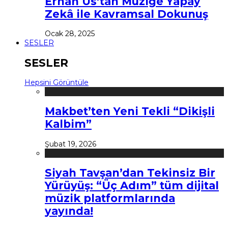
Erhan Us’tan Müziğe Yapay
Zekâ ile Kavramsal Dokunuş
Ocak 28, 2025
SESLER
SESLER
Hepsini Görüntüle
Makbet’ten Yeni Tekli “Dikişli
Kalbim”
Şubat 19, 2026
Siyah Tavşan’dan Tekinsiz Bir
Yürüyüş: “Üç Adım” tüm dijital
müzik platformlarında
yayında!