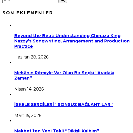
SON EKLENENLER
Beyond the Beat: Understandıng Chınaza Kıng
Nazzy’s Songwrıtıng, Arrangement and Productıon
Practıce
Haziran 28, 2026
Mekânın Ritmiyle Var Olan Bir Seçki “Aradaki
Zaman”
Nisan 14, 2026
İSKELE SERGİLERİ “SONSUZ BAĞLANTILAR”
Mart 15, 2026
Makbet’ten Yeni Tekli “Dikişli Kalbim”