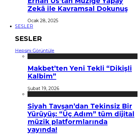
Erhan Us’tan Müziğe Yapay
Zekâ ile Kavramsal Dokunuş
Ocak 28, 2025
SESLER
SESLER
Hepsini Görüntüle
Makbet’ten Yeni Tekli “Dikişli
Kalbim”
Şubat 19, 2026
Siyah Tavşan’dan Tekinsiz Bir
Yürüyüş: “Üç Adım” tüm dijital
müzik platformlarında
yayında!