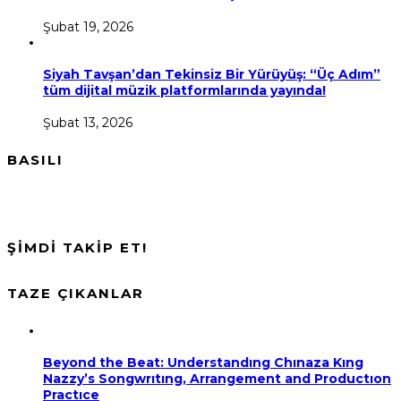
Şubat 19, 2026
Siyah Tavşan’dan Tekinsiz Bir Yürüyüş: “Üç Adım”
tüm dijital müzik platformlarında yayında!
Şubat 13, 2026
BASILI
ŞİMDİ TAKİP ET!
TAZE ÇIKANLAR
Beyond the Beat: Understandıng Chınaza Kıng
Nazzy’s Songwrıtıng, Arrangement and Productıon
Practıce