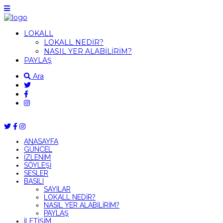
LOKALL
LOKALL NEDİR?
NASIL YER ALABİLİRİM?
PAYLAŞ
Ara
ANASAYFA
GÜNCEL
İZLENİM
SÖYLEŞİ
SESLER
BASILI
SAYILAR
LOKALL NEDİR?
NASIL YER ALABİLİRİM?
PAYLAŞ
İLETİŞİM