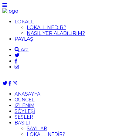
LOKALL
LOKALL NEDİR?
NASIL YER ALABİLİRİM?
PAYLAŞ
Ara
ANASAYFA
GÜNCEL
İZLENİM
SÖYLEŞİ
SESLER
BASILI
SAYILAR
LOKALL NEDİR?