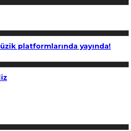
müzik platformlarında yayında!
iz