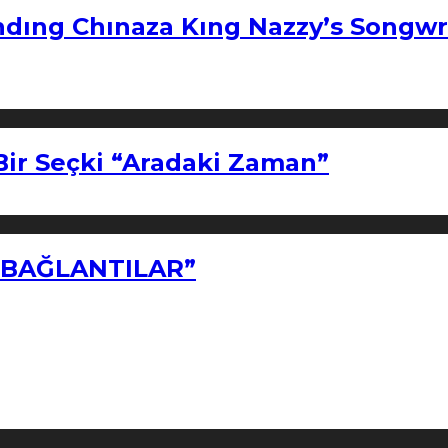
ndıng Chınaza Kıng Nazzy’s Songwr
Bir Seçki “Aradaki Zaman”
Z BAĞLANTILAR”