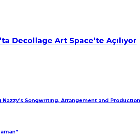
ta Decollage Art Space’te Açılıyor
 Nazzy’s Songwrıtıng, Arrangement and Productıon
 Zaman”