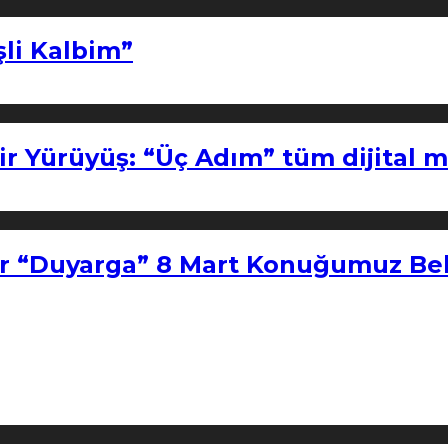
şli Kalbim”
ir Yürüyüş: “Üç Adım” tüm dijital 
r “Duyarga” 8 Mart Konuğumuz Bel