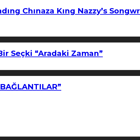
ndıng Chınaza Kıng Nazzy’s Songwr
Bir Seçki “Aradaki Zaman”
Z BAĞLANTILAR”