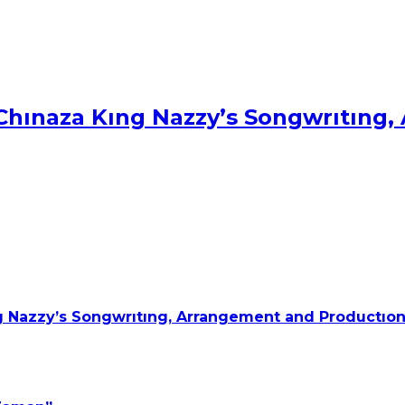
Chınaza Kıng Nazzy’s Songwrıtıng
 Nazzy’s Songwrıtıng, Arrangement and Productıon