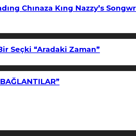
ndıng Chınaza Kıng Nazzy’s Songwr
Bir Seçki “Aradaki Zaman”
Z BAĞLANTILAR”