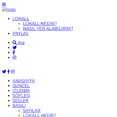
LOKALL
LOKALL NEDİR?
NASIL YER ALABİLİRİM?
PAYLAŞ
Ara
ANASAYFA
GÜNCEL
İZLENİM
SÖYLEŞİ
SESLER
BASILI
SAYILAR
LOKALL NEDİR?