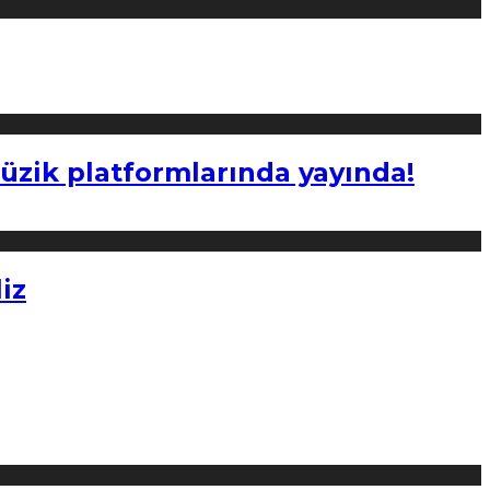
müzik platformlarında yayında!
iz