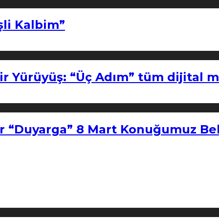
şli Kalbim”
ir Yürüyüş: “Üç Adım” tüm dijital 
r “Duyarga” 8 Mart Konuğumuz Bel