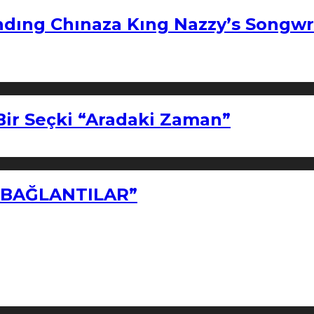
ndıng Chınaza Kıng Nazzy’s Songwr
Bir Seçki “Aradaki Zaman”
Z BAĞLANTILAR”