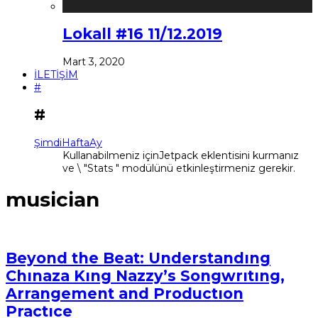
Lokall #16 11/12.2019
Mart 3, 2020
İLETİŞİM
#
#
Şimdi
Hafta
Ay
Kullanabilmeniz içinJetpack eklentisini kurmanız
ve \ "Stats " modülünü etkinleştirmeniz gerekir.
musician
Beyond the Beat: Understandıng
Chınaza Kıng Nazzy’s Songwrıtıng,
Arrangement and Productıon
Practıce