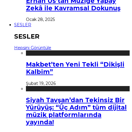
Erhan Us’tan Müziğe Yapay
Zekâ ile Kavramsal Dokunuş
Ocak 28, 2025
SESLER
SESLER
Hepsini Görüntüle
Makbet’ten Yeni Tekli “Dikişli
Kalbim”
Şubat 19, 2026
Siyah Tavşan’dan Tekinsiz Bir
Yürüyüş: “Üç Adım” tüm dijital
müzik platformlarında
yayında!