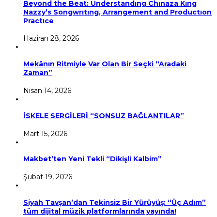
Beyond the Beat: Understandıng Chınaza Kıng
Nazzy’s Songwrıtıng, Arrangement and Productıon
Practıce
Haziran 28, 2026
Mekânın Ritmiyle Var Olan Bir Seçki “Aradaki
Zaman”
Nisan 14, 2026
İSKELE SERGİLERİ “SONSUZ BAĞLANTILAR”
Mart 15, 2026
Makbet’ten Yeni Tekli “Dikişli Kalbim”
Şubat 19, 2026
Siyah Tavşan’dan Tekinsiz Bir Yürüyüş: “Üç Adım”
tüm dijital müzik platformlarında yayında!