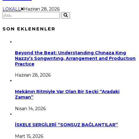
LOKALL
Haziran 28, 2026
SON EKLENENLER
Beyond the Beat: Understandıng Chınaza Kıng
Nazzy’s Songwrıtıng, Arrangement and Productıon
Practıce
Haziran 28, 2026
Mekânın Ritmiyle Var Olan Bir Seçki “Aradaki
Zaman”
Nisan 14, 2026
İSKELE SERGİLERİ “SONSUZ BAĞLANTILAR”
Mart 15, 2026