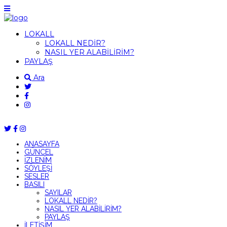
LOKALL
LOKALL NEDİR?
NASIL YER ALABİLİRİM?
PAYLAŞ
Ara
ANASAYFA
GÜNCEL
İZLENİM
SÖYLEŞİ
SESLER
BASILI
SAYILAR
LOKALL NEDİR?
NASIL YER ALABİLİRİM?
PAYLAŞ
İLETİŞİM