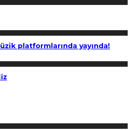
müzik platformlarında yayında!
iz