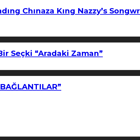
ndıng Chınaza Kıng Nazzy’s Songwr
Bir Seçki “Aradaki Zaman”
Z BAĞLANTILAR”