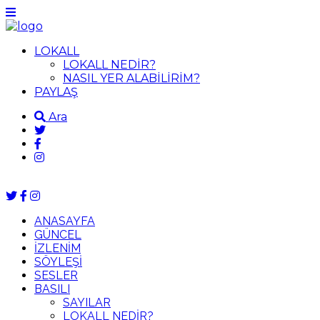
LOKALL
LOKALL NEDİR?
NASIL YER ALABİLİRİM?
PAYLAŞ
Ara
ANASAYFA
GÜNCEL
İZLENİM
SÖYLEŞİ
SESLER
BASILI
SAYILAR
LOKALL NEDİR?