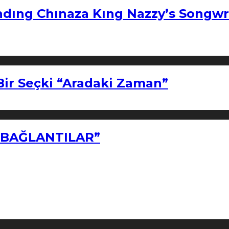
ndıng Chınaza Kıng Nazzy’s Songwr
Bir Seçki “Aradaki Zaman”
Z BAĞLANTILAR”