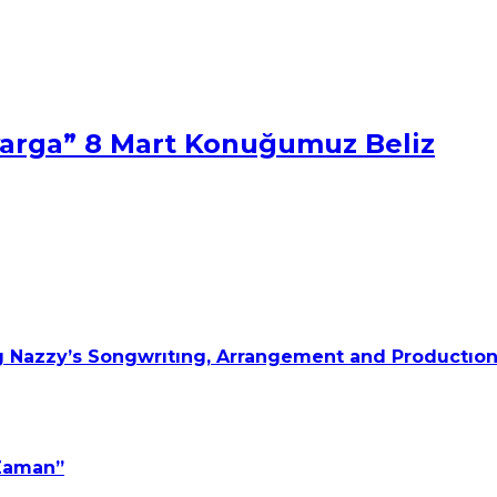
arga” 8 Mart Konuğumuz Beliz
 Nazzy’s Songwrıtıng, Arrangement and Productıon
 Zaman”