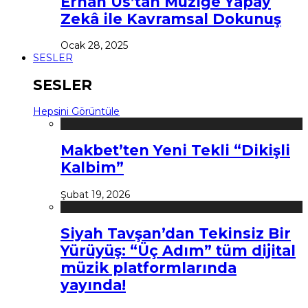
Erhan Us’tan Müziğe Yapay
Zekâ ile Kavramsal Dokunuş
Ocak 28, 2025
SESLER
SESLER
Hepsini Görüntüle
Makbet’ten Yeni Tekli “Dikişli
Kalbim”
Şubat 19, 2026
Siyah Tavşan’dan Tekinsiz Bir
Yürüyüş: “Üç Adım” tüm dijital
müzik platformlarında
yayında!