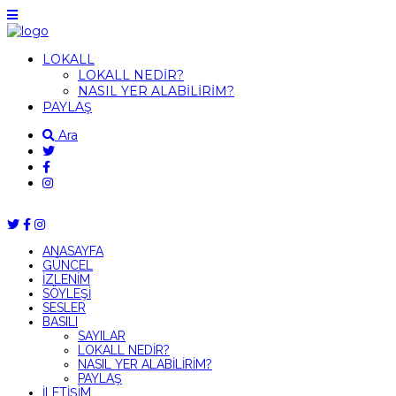
LOKALL
LOKALL NEDİR?
NASIL YER ALABİLİRİM?
PAYLAŞ
Ara
ANASAYFA
GÜNCEL
İZLENİM
SÖYLEŞİ
SESLER
BASILI
SAYILAR
LOKALL NEDİR?
NASIL YER ALABİLİRİM?
PAYLAŞ
İLETİŞİM