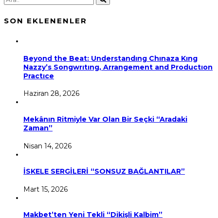
SON EKLENENLER
Beyond the Beat: Understandıng Chınaza Kıng
Nazzy’s Songwrıtıng, Arrangement and Productıon
Practıce
Haziran 28, 2026
Mekânın Ritmiyle Var Olan Bir Seçki “Aradaki
Zaman”
Nisan 14, 2026
İSKELE SERGİLERİ “SONSUZ BAĞLANTILAR”
Mart 15, 2026
Makbet’ten Yeni Tekli “Dikişli Kalbim”