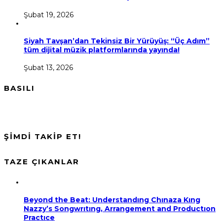
Şubat 19, 2026
Siyah Tavşan’dan Tekinsiz Bir Yürüyüş: “Üç Adım”
tüm dijital müzik platformlarında yayında!
Şubat 13, 2026
BASILI
ŞİMDİ TAKİP ET!
TAZE ÇIKANLAR
Beyond the Beat: Understandıng Chınaza Kıng
Nazzy’s Songwrıtıng, Arrangement and Productıon
Practıce