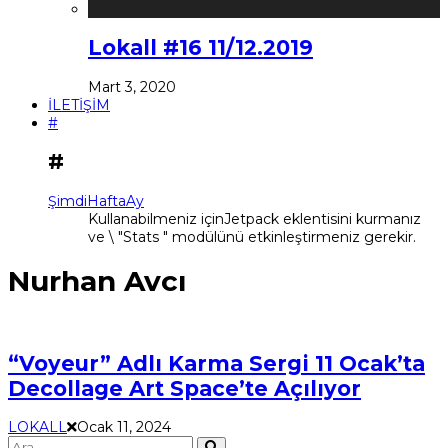
Lokall #16 11/12.2019
Mart 3, 2020
İLETİŞİM
#
#
Şimdi
Hafta
Ay
Kullanabilmeniz içinJetpack eklentisini kurmanız
ve \ "Stats " modülünü etkinleştirmeniz gerekir.
Nurhan Avcı
“Voyeur” Adlı Karma Sergi 11 Ocak’ta
Decollage Art Space’te Açılıyor
LOKALL
Ocak 11, 2024