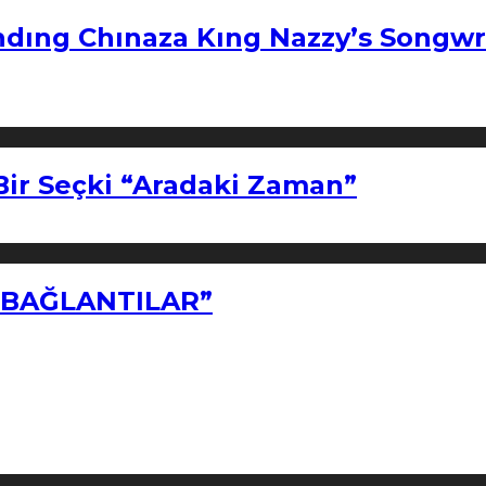
ndıng Chınaza Kıng Nazzy’s Songwr
Bir Seçki “Aradaki Zaman”
Z BAĞLANTILAR”