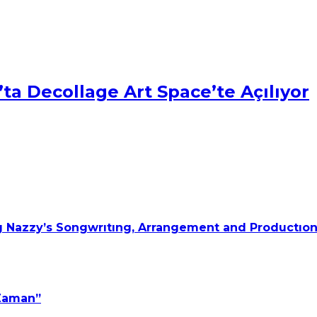
ta Decollage Art Space’te Açılıyor
 Nazzy’s Songwrıtıng, Arrangement and Productıon
 Zaman”