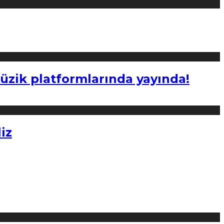
müzik platformlarında yayında!
iz