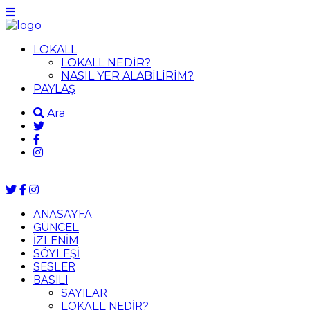
LOKALL
LOKALL NEDİR?
NASIL YER ALABİLİRİM?
PAYLAŞ
Ara
ANASAYFA
GÜNCEL
İZLENİM
SÖYLEŞİ
SESLER
BASILI
SAYILAR
LOKALL NEDİR?