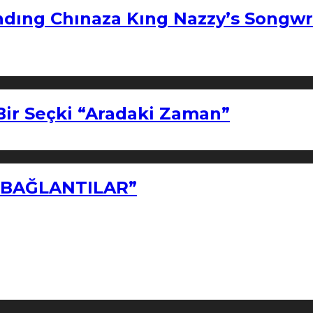
ndıng Chınaza Kıng Nazzy’s Songwr
Bir Seçki “Aradaki Zaman”
Z BAĞLANTILAR”