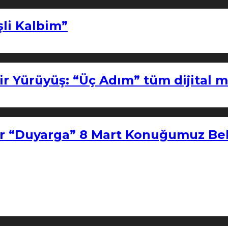
şli Kalbim”
ir Yürüyüş: “Üç Adım” tüm dijital 
r “Duyarga” 8 Mart Konuğumuz Bel