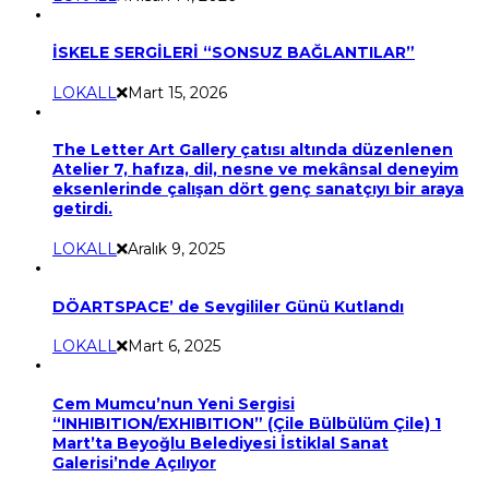
İSKELE SERGİLERİ “SONSUZ BAĞLANTILAR”
LOKALL
Mart 15, 2026
The Letter Art Gallery çatısı altında düzenlenen
Atelier 7, hafıza, dil, nesne ve mekânsal deneyim
eksenlerinde çalışan dört genç sanatçıyı bir araya
getirdi.
LOKALL
Aralık 9, 2025
DÖARTSPACE’ de Sevgililer Günü Kutlandı
LOKALL
Mart 6, 2025
Cem Mumcu’nun Yeni Sergisi
“INHIBITION/EXHIBITION” (Çile Bülbülüm Çile) 1
Mart’ta Beyoğlu Belediyesi İstiklal Sanat
Galerisi’nde Açılıyor