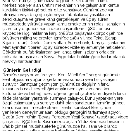
Fabrikası’nda çalışırken kazandığı tanıklıkla dönemin kent
merkezinde yer alan üretim mekanlarının ve çalışanların kentle
kurdukları ilişkiyi görsel bir dille yansıtıyor. Günümüzde var
olmayan veya birçoğu işlemeyen fabrikalarda yasaklanan
sendikalaşma ve greve karşı gerçekleşen ve üç ay süren
mücadelede yürüyüş yapan kamu emekçilerinin rotası, sanatçının
çizimleriyle güncel harita üzerine işaretlenir. 1980 sonrası
kaybedilen işçi haklarına karşı 1986’da başlayarak birçok şehirde
büyüyen miting ve grevler, İzmir’de 1989 yılında Tekel (Şarap,
Sigara, Tütün), Devlet Demiryolları, Sümerbank, Tariş çalışanlarının
Mart ayından itibaren üç ay sürecek vizite eylemleriyle neticelenir.
Gökdemir bu fabrikalardan aynı anda çıkan işçilerin ortak bir
noktada buluşacakları Sosyal Sigortalar Polikliniği’ne kadar olacak
mevkiyi haritalandırır.
Günlerin Getirdiği
“İzmir’de yaşıyor ve üretiyor : Kent Müellifleri” sergisi günümüz
kent olgusuna yoğun arşiv taraması sonucu yeni bir yaklaşım
sunuyor. Sanatçılar geçmişten günümüze değişimin farklı
kulvarlarda nasıl seyrettiğini araştırırken aynı zamanda kent
kültüründe ve belleğindeki öğeleri genel şablonların dışında farklı
ifade olanakları yaratarak sunmaya çalışıyor. Bunu yaparken yere
özgü çalışmalarıyla sergiye dahil olan sanatçıların İzmir’in güncel
kimi unsurlarını mesele etmesi, kentin süreksizlikler içinde
yenilenen deneyimler alanı olduğu gerçeğini tartışmaya açıyor.
Özgür Demirci’nin “Beyaz Perdeden Yeşil Sahaya” (2016) adlı video
çalışması, 1950’lerde Basmane’de açılan Yıldız Sineması binasının
ufak biçimsel müdahalelerle günümüzde halı saha ve bilardo
salonu olarak kullanılmasını belgeliyor. Video, semtin değişen