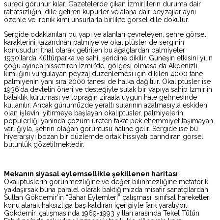
süreci görünür kılar. Gazetelerde çıkan İzmirlilerin duruma dair
rahatsızlığını dile getiren kupürler ve alana dair peyzajlar aynı
özenle ve ironik kimi unsurlarla birlikte görsel dile dökülür.
Sergide odaklanılan bu yapı ve alanları çevreleyen, şehre görsel
karakterini kazandıran palmiye ve okaliptüsler de serginin
konusudur. İthal olarak getirilen bu ağaçlardan palmiyeler
1930’larda Kültürpark’a ve sahil şeridine dikilir. Güneşin etkisini yılın
çoğu ayında hissettiren İzmir’de, gölgesi olmasa da Akdenizli
kimliğini vurgulayan peyzaj düzenlemesi için dikilen 4000 tane
palmiyenin yanı sıra 2000 tanesi de halka dağıtılır. Okaliptüsler ise
1936’da devletin öneri ve desteğiyle sulak bir yapıya sahip İzmir’in
bataklık kurutması ve toprağın ziraata uygun hale gelmesinde
kullanılır. Ancak günümüzde yeraltı sularının azalmasıyla eskiden
olan işlevini yitirmeye başlayan okaliptüsler, palmiyelerin
popülerliği yanında çözüm üreten fakat pek ehemmiyet taşımayan
varlığıyla, şehrin olağan görüntüsü haline gelir. Sergide ise bu
hiyerarşiyi bozan bir düzlemde ortak hissiyatı barındıran görsel
bütünlük gözetilmektedir.
Mekanın siyasal eylemsellikle şekillenen haritası
Okaliptüslerin görünmezliğine ve değer bilinmezliğine metaforik
yaklaşırsak buna paralel olarak baktığımızda misafir sanatçılardan
Sultan Gökdemir’in “Bahar Eylemleri” çalışması, sınıfsal hareketleri
konu alarak haksızlığa baş kaldıran içeriğiyle fark yaratıyor.
Gökdemir, çalışmasında 1969-1993 yılları arasında Tekel Tütün