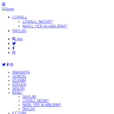
LOKALL
LOKALL NEDİR?
NASIL YER ALABİLİRİM?
PAYLAŞ
Ara
ANASAYFA
GÜNCEL
İZLENİM
SÖYLEŞİ
SESLER
BASILI
SAYILAR
LOKALL NEDİR?
NASIL YER ALABİLİRİM?
PAYLAŞ
İLETİŞİM