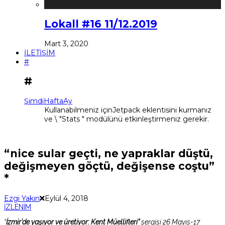
Lokall #16 11/12.2019
Mart 3, 2020
İLETİŞİM
#
#
Şimdi
Hafta
Ay
Kullanabilmeniz içinJetpack eklentisini kurmanız
ve \ "Stats " modülünü etkinleştirmeniz gerekir.
“nice sular geçti, ne yapraklar düştü,
değişmeyen göçtü, değişense coştu”
*
Ezgi Yakın
Eylül 4, 2018
İZLENİM
“
İzmir’de yaşıyor ve üretiyor: Kent Müellifleri”
sergisi 26 Mayıs-17