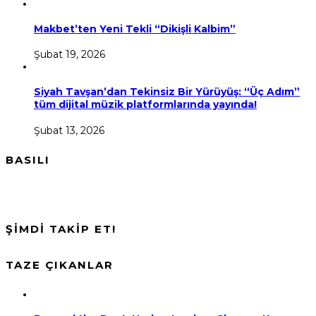
Makbet’ten Yeni Tekli “Dikişli Kalbim”
Şubat 19, 2026
Siyah Tavşan’dan Tekinsiz Bir Yürüyüş: “Üç Adım”
tüm dijital müzik platformlarında yayında!
Şubat 13, 2026
BASILI
ŞİMDİ TAKİP ET!
TAZE ÇIKANLAR