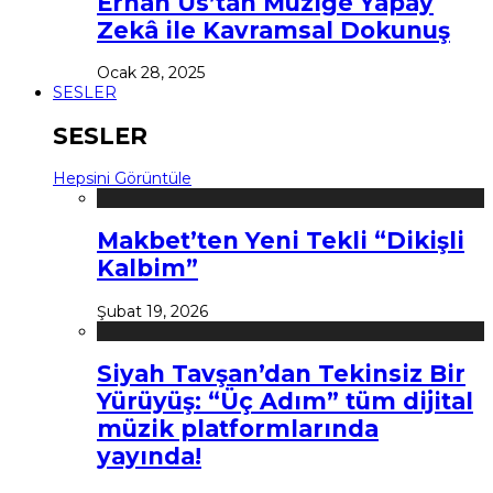
Erhan Us’tan Müziğe Yapay
Zekâ ile Kavramsal Dokunuş
Ocak 28, 2025
SESLER
SESLER
Hepsini Görüntüle
Makbet’ten Yeni Tekli “Dikişli
Kalbim”
Şubat 19, 2026
Siyah Tavşan’dan Tekinsiz Bir
Yürüyüş: “Üç Adım” tüm dijital
müzik platformlarında
yayında!