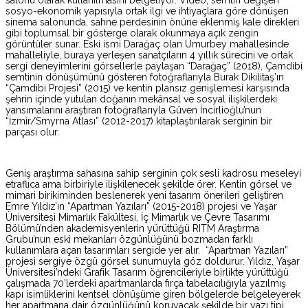
sosyo-ekonomik yapısıyla ortak ilgi ve ihtiyaçlara göre dönüşen
sinema salonunda, sahne perdesinin önüne eklenmiş kale direkleri
gibi toplumsal bir gösterge olarak okunmaya açık zengin
görüntüler sunar. Eski ismi Darağaç olan Umurbey mahallesinde
mahalleliyle, buraya yerleşen sanatçıların 4 yıllık sürecini ve ortak
sergi deneyimlerini görsellerle paylaşan “Darağaç” (2018), Çamdibi
semtinin dönüşümünü gösteren fotoğraflarıyla Burak Dikilitaş’ın
“Çamdibi Projesi” (2015) ve kentin plansız genişlemesi karşısında
şehrin içinde yutulan doğanın mekânsal ve sosyal ilişkilerdeki
yansımalarını araştıran fotoğraflarıyla Güven İncirlioğlu’nun
“İzmir/Smyrna Atlası” (2012-2017) kitaplaştırılarak serginin bir
parçası olur.
Geniş araştırma sahasına sahip serginin çok sesli kadrosu meseleyi
etraflıca ama birbiriyle ilişkilenecek şekilde örer. Kentin görsel ve
mimari birikiminden beslenerek yeni tasarım önerileri geliştiren
Emre Yıldız’ın “Apartman Yazıları” (2015-2018) projesi ve Yaşar
Üniversitesi Mimarlık Fakültesi, İç Mimarlık ve Çevre Tasarımı
Bölümü’nden akademisyenlerin yürüttüğü RITM Araştırma
Grubu’nun eski mekanları özgünlüğünü bozmadan farklı
kullanımlara açan tasarımları sergide yer alır. “Apartman Yazıları”
projesi sergiye özgü görsel sunumuyla göz doldurur. Yıldız, Yaşar
Üniversitesi’ndeki Grafik Tasarım öğrencileriyle birlikte yürüttüğü
çalışmada 70’lerdeki apartmanlarda fırça tabelacılığıyla yazılmış
kapı isimliklerini kentsel dönüşüme giren bölgelerde belgeleyerek
her apartmana dair özgünlüğünü koruyacak şekilde bir yazı tipi