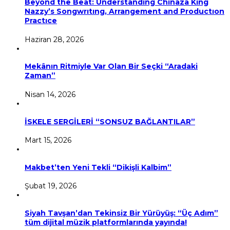
Beyond the Beat: Understandıng Chınaza Kıng
Nazzy’s Songwrıtıng, Arrangement and Productıon
Practıce
Haziran 28, 2026
Mekânın Ritmiyle Var Olan Bir Seçki “Aradaki
Zaman”
Nisan 14, 2026
İSKELE SERGİLERİ “SONSUZ BAĞLANTILAR”
Mart 15, 2026
Makbet’ten Yeni Tekli “Dikişli Kalbim”
Şubat 19, 2026
Siyah Tavşan’dan Tekinsiz Bir Yürüyüş: “Üç Adım”
tüm dijital müzik platformlarında yayında!