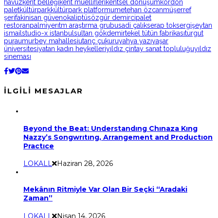
havuz
kent belleği
kent müellifleri
kentsel dönüşüm
kordon
palet
kültürpark
kültürpark platformu
metehan özcan
müşerref
şerifaki
nisan güven
okaliptüs
özgür demirci
palet
restoran
palmiye
rıtm araştırma grubu
sadi çalık
serap tok
sergi
şeytan
ismail
studio-x istanbul
sultan gökdemir
tekel tütün fabrikası
turgut
pura
umurbey mahallesi
utanç çukuru
yahya yazı
yaşar
üniversitesi
yatan kadın heykelleri
yıldız çintay sanat topluluğu
yıldız
sineması
İLGILI MESAJLAR
Beyond the Beat: Understandıng Chınaza Kıng
Nazzy’s Songwrıtıng, Arrangement and Productıon
Practıce
LOKALL
Haziran 28, 2026
Mekânın Ritmiyle Var Olan Bir Seçki “Aradaki
Zaman”
LOKALL
Nisan 14, 2026