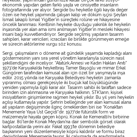
ekonomik yapıdan gelen farklı yaşta ve cinsiyette insanların
fotoğraflarında yer alıyor. Sergide bu heykelle ilgili kayda değer
özen ise heykel yapımında çalışan kalıp ve döküm işçisi Şeytan
İsmail lakaplı İsmail Yiğitler’in süreçteki rolüne ve hikayesine
öncelik tanınması. Kentlinin heykele duyduğu yakınlık ile heykelin
inşasında yer alan ama ismi anılmayan Yiğitler’in mesleki hikayesi
insani bağı kuvvetlendiriyor. Sergide seçilmiş yapıların tasarım
sahipleri, karar vericileri, icracıları ile birlikte görünmeyen emeğe
ve sürecin aktörlerine vurgu söz konusu.
Sergi, çalışmaların o döneme ait gündelik yaşamda kapladığı alanı
göstermesinin yanı sıra yerel yönetim kararlarıyla sürecin nasıl
şekillendiğini de inceliyor. “Atatürk,Annesi ve Kadın Hakları Anıtı”
1973’de Karşıyaka’da heykeltıraş Tamer Başoğlu ve mimar Erkal
Güngören tarafından kamusal alan için özel bir yarışmayla inşa
edilir. 2015 yılında ise Karşıyaka Belediyesi heykelin zamanla
yıpranmış olması gerekçesiyle iki buçuk kat büyüklüğünde
yeniden yapımıyla ilgili karar alır. Tasarım sahibi iki taraftan sadece
birinden izin alınmasına ve Karşıyaka halkının, STK’ların, kişisel
inisiyatiflerin girişimlerine rağmen heykel yıkılır. Bu yıl yeni heykelin
açılışı kutlamayla yapılır. Şehrin belleğinde yer alan kamusal alana
ait yapıların değişiminde ilginç örneklerden biri ise “Konak’tan
Menemen’e Yaya Üst Geçidi”dir. 1977’de fütüristik form ve
malzemeyle hayata geçen köprü, Konak ile Kemeraltı’nı birbirine
bağlar. 80’lerde Konak Meydanı’na dair sembolik görsel olarak
kartpostallarda yerini alır. Fakat 1993’te dönemin belediye
başkanının yeni düzenlemesiyle köprü kaldırılır ve formu biraz
değiştirilerek Menemen’e taşınır. İki çalışmada da araştırmalarla