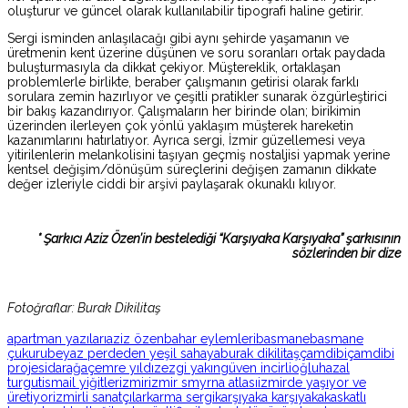
oluşturur ve güncel olarak kullanılabilir tipografi haline getirir.
Sergi isminden anlaşılacağı gibi aynı şehirde yaşamanın ve
üretmenin kent üzerine düşünen ve soru soranları ortak paydada
buluşturmasıyla da dikkat çekiyor. Müştereklik, ortaklaşan
problemlerle birlikte, beraber çalışmanın getirisi olarak farklı
sorulara zemin hazırlıyor ve çeşitli pratikler sunarak özgürleştirici
bir bakış kazandırıyor. Çalışmaların her birinde olan; birikimin
üzerinden ilerleyen çok yönlü yaklaşım müşterek hareketin
kazanımlarını hatırlatıyor. Ayrıca sergi, İzmir güzellemesi veya
yitirilenlerin melankolisini taşıyan geçmiş nostaljisi yapmak yerine
kentsel değişim/dönüşüm süreçlerini değişen zamanın dikkate
değer izleriyle ciddi bir arşivi paylaşarak okunaklı kılıyor.
* Şarkıcı Aziz Özen’in bestelediği “Karşıyaka Karşıyaka” şarkısının
sözlerinden bir dize
Fotoğraflar: Burak Dikilitaş
apartman yazıları
aziz özen
bahar eylemleri
basmane
basmane
çukuru
beyaz perdeden yeşil sahaya
burak dikilitaş
çamdibi
çamdibi
projesi
darağaç
emre yıldız
ezgi yakın
güven incirlioğlu
hazal
turgut
ismail yiğitler
izmir
izmir smyrna atlası
izmirde yaşıyor ve
üretiyor
izmirli sanatçılar
karma sergi
karşıyaka karşıyaka
kaskatlı