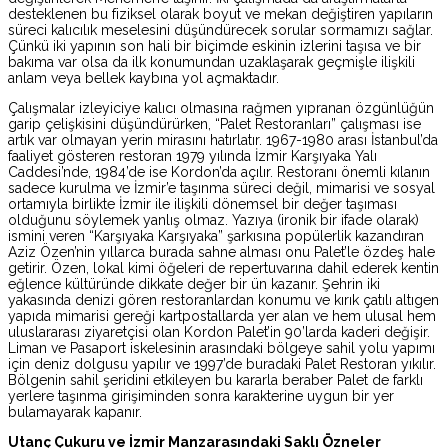
desteklenen bu fiziksel olarak boyut ve mekan değiştiren yapıların
süreci kalıcılık meselesini düşündürecek sorular sormamızı sağlar.
Çünkü iki yapının son hali bir biçimde eskinin izlerini taşısa ve bir
bakıma var olsa da ilk konumundan uzaklaşarak geçmişle ilişkili
anlam veya bellek kaybına yol açmaktadır.
Çalışmalar izleyiciye kalıcı olmasına rağmen yıpranan özgünlüğün
garip çelişkisini düşündürürken, “Palet Restoranları” çalışması ise
artık var olmayan yerin mirasını hatırlatır. 1967-1980 arası İstanbul’da
faaliyet gösteren restoran 1979 yılında İzmir Karşıyaka Yalı
Caddesi’nde, 1984’de ise Kordon’da açılır. Restoranı önemli kılanın
sadece kurulma ve İzmir’e taşınma süreci değil, mimarisi ve sosyal
ortamıyla birlikte İzmir ile ilişkili dönemsel bir değer taşıması
olduğunu söylemek yanlış olmaz. Yazıya (ironik bir ifade olarak)
ismini veren “Karşıyaka Karşıyaka” şarkısına popülerlik kazandıran
Aziz Özen’nin yıllarca burada sahne alması onu Palet’le özdeş hale
getirir. Özen, lokal kimi öğeleri de repertuvarına dahil ederek kentin
eğlence kültüründe dikkate değer bir ün kazanır. Şehrin iki
yakasında denizi gören restoranlardan konumu ve kırık çatılı altıgen
yapıda mimarisi gereği kartpostallarda yer alan ve hem ulusal hem
uluslararası ziyaretçisi olan Kordon Palet’in 90’larda kaderi değişir.
Liman ve Pasaport iskelesinin arasındaki bölgeye sahil yolu yapımı
için deniz dolgusu yapılır ve 1997’de buradaki Palet Restoran yıkılır.
Bölgenin sahil şeridini etkileyen bu kararla beraber Palet de farklı
yerlere taşınma girişiminden sonra karakterine uygun bir yer
bulamayarak kapanır.
Utanç Çuku
ru ve İzmir Manzarasındaki Saklı Özneler