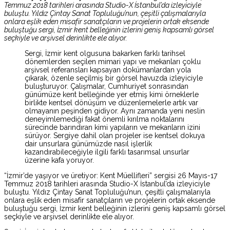
Temmuz 2018 tarihleri arasında Studio-X İstanbul’da izleyiciyle
buluştu. Yıldız Çintay Sanat Topluluğu’nun, çeşitli çalışmalarıyla
onlara eşlik eden misafir sanatçıların ve projelerin ortak eksende
buluştuğu sergi, İzmir kent belleğinin izlerini geniş kapsamlı görsel
seçkiyle ve arşivsel derinlikte ele alıyor.
Sergi, İzmir kent olgusuna bakarken farklı tarihsel
dönemlerden seçilen mimari yapı ve mekanları çoklu
arşivsel referansları kapsayan dokümanlardan yola
çıkarak, özenle seçilmiş bir görsel havuzda izleyiciyle
buluşturuyor. Çalışmalar, Cumhuriyet sonrasından
günümüze kent belleğinde yer etmiş kimi örneklerle
birlikte kentsel dönüşüm ve düzenlemelerle artık var
olmayanın peşinden gidiyor. Aynı zamanda yeni neslin
deneyimlemediği fakat önemli kırılma noktalarını
sürecinde barındıran kimi yapıların ve mekanların izini
sürüyor. Sergiye dahil olan projeler ise kentsel dokuya
dair unsurlara günümüzde nasıl işlerlik
kazandırabileceğiyle ilgili farklı tasarımsal unsurlar
üzerine kafa yoruyor.
“İzmir’de yaşıyor ve üretiyor: Kent Müellifleri” sergisi 26 Mayıs-17
Temmuz 2018 tarihleri arasında Studio-X İstanbul’da izleyiciyle
buluştu. Yıldız Çintay Sanat Topluluğu’nun, çeşitli çalışmalarıyla
onlara eşlik eden misafir sanatçıların ve projelerin ortak eksende
buluştuğu sergi, İzmir kent belleğinin izlerini geniş kapsamlı görsel
seçkiyle ve arşivsel derinlikte ele alıyor.