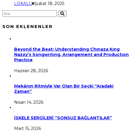
LOKALL
Şubat 18, 2025
SON EKLENENLER
Beyond the Beat: Understandıng Chınaza Kıng
Nazzy’s Songwrıtıng, Arrangement and Productıon
Practıce
Haziran 28, 2026
Mekânın Ritmiyle Var Olan Bir Seçki “Aradaki
Zaman”
Nisan 14, 2026
İSKELE SERGİLERİ “SONSUZ BAĞLANTILAR”
Mart 15, 2026