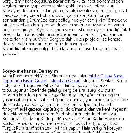
Sergi, İzmir kent olgusuna bakarken farklı tarihsel dönemlerden
seçilen mimari yapı ve mekanları çoklu arşivsel referansları
kapsayan dokümanlardan yola çıkarak, özenle seçilmiş bir görsel
havuzda izleyiciyle buluşturuyor. Çalışmalar, Cumhuriyet
sonrasından günümüze kent belleğinde yer etmiş kimi örneklerle
birlikte kentsel dönüşüm ve düzenlemelerle artık var olmayanın
peşinden gidiyor. Aynı zamanda yeni neslin deneyimlemediği fakat
önemli kırılma noktalarını sürecinde barındıran kimi yapıların ve
mekanların izini sürüyor. Sergiye dahil olan projeler ise kentsel
dokuya dair unsurlara günümüzde nasıl işlerlik
kazandırabileceğiyle ilgili farklı tasarımsal unsurlar üzerine kafa
yoruyor.
Sosyo-mekansal Deneyim
Adını Basmane’deki Yıldız Sineması’ndan alan
Yıldız Çintay Sanat
Topluluğu
Nisan Güven
,
Metehan Özcan
, Müşerref Şerifaki, Serap
Tok, Hazal Turgut ve Yahya Yazı’dan oluşuyor. İlk olarak
topluluğunun üzerinde çalıştığı sergide ana izleği oluşturan
modern kent kurgusunda 1930’lar, 1950’ler, 1980’lerin değişen
yaşamsal ve mekânsal kimliğinin izlerini taşıyan örnekler üzerinde
durmakta yarar var. Çalışmaların her biri kartpostal, buluntu
fotoğraf, eski gazete kupürü gibi dokümanlardan ve kent imgesini
destekleyecek çizimlerden özel bir kurgu içinde oluşmakta.
Bunlardan biri İzmir Kültürpark’ta yer alan Yatan Kadın Heykelleri.
Kaskatlı Havuz’un iki yanında yer alan heykeller, Şadi Çalık ve
Turgut Pura tarafından 1953 yılında yapılır. Hala varlığını koruyan
heykeller, yapımından günümüze kadar birçok farklı sosyo-