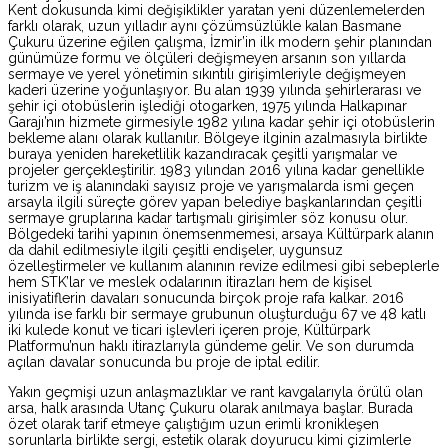
Kent dokusunda kimi değişiklikler yaratan yeni düzenlemelerden
farklı olarak, uzun yılladır aynı çözümsüzlükle kalan Basmane
Çukuru üzerine eğilen çalışma, İzmir’in ilk modern şehir planından
günümüze formu ve ölçüleri değişmeyen arsanın son yıllarda
sermaye ve yerel yönetimin sıkıntılı girişimleriyle değişmeyen
kaderi üzerine yoğunlaşıyor. Bu alan 1939 yılında şehirlerarası ve
şehir içi otobüslerin işlediği otogarken, 1975 yılında Halkapınar
Garajı’nın hizmete girmesiyle 1982 yılına kadar şehir içi otobüslerin
bekleme alanı olarak kullanılır. Bölgeye ilginin azalmasıyla birlikte
buraya yeniden hareketlilik kazandıracak çeşitli yarışmalar ve
projeler gerçekleştirilir. 1983 yılından 2016 yılına kadar genellikle
turizm ve iş alanındaki sayısız proje ve yarışmalarda ismi geçen
arsayla ilgili süreçte görev yapan belediye başkanlarından çeşitli
sermaye gruplarına kadar tartışmalı girişimler söz konusu olur.
Bölgedeki tarihi yapının önemsenmemesi, arsaya Kültürpark alanın
da dahil edilmesiyle ilgili çeşitli endişeler, uygunsuz
özelleştirmeler ve kullanım alanının revize edilmesi gibi sebeplerle
hem STK’lar ve meslek odalarının itirazları hem de kişisel
inisiyatiflerin davaları sonucunda birçok proje rafa kalkar. 2016
yılında ise farklı bir sermaye grubunun oluşturduğu 67 ve 48 katlı
iki kulede konut ve ticari işlevleri içeren proje, Kültürpark
Platformu’nun haklı itirazlarıyla gündeme gelir. Ve son durumda
açılan davalar sonucunda bu proje de iptal edilir.
Yakın geçmişi uzun anlaşmazlıklar ve rant kavgalarıyla örülü olan
arsa, halk arasında Utanç Çukuru olarak anılmaya başlar. Burada
özet olarak tarif etmeye çalıştığım uzun erimli kronikleşen
sorunlarla birlikte sergi, estetik olarak doyurucu kimi çizimlerle