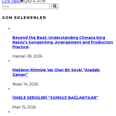
Ezgi Yakın
Eylül 4, 2018
SON EKLENENLER
Beyond the Beat: Understandıng Chınaza Kıng
Nazzy’s Songwrıtıng, Arrangement and Productıon
Practıce
Haziran 28, 2026
Mekânın Ritmiyle Var Olan Bir Seçki “Aradaki
Zaman”
Nisan 14, 2026
İSKELE SERGİLERİ “SONSUZ BAĞLANTILAR”
Mart 15, 2026