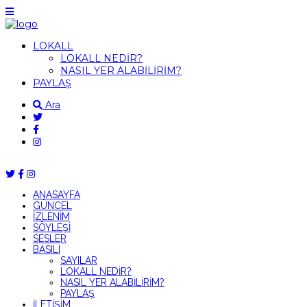
LOKALL
LOKALL NEDİR?
NASIL YER ALABİLİRİM?
PAYLAŞ
Ara
ANASAYFA
GÜNCEL
İZLENİM
SÖYLEŞİ
SESLER
BASILI
SAYILAR
LOKALL NEDİR?
NASIL YER ALABİLİRİM?
PAYLAŞ
İLETİŞİM