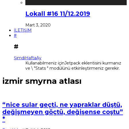
Lokall #16 11/12.2019
Mart 3, 2020
İLETİŞİM
#
#
Şimdi
Hafta
Ay
Kullanabilmeniz içinJetpack eklentisini kurmanız
ve \ "Stats " modülünü etkinleştirmeniz gerekir.
izmir smyrna atlası
“nice sular geçti, ne yapraklar düştü,
değişmeyen göçtü, değişense coştu”
*