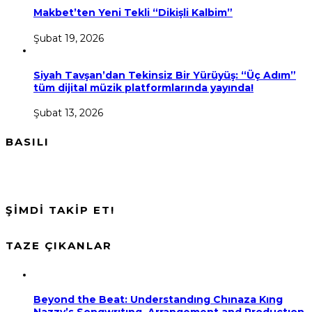
Makbet’ten Yeni Tekli “Dikişli Kalbim”
Şubat 19, 2026
Siyah Tavşan’dan Tekinsiz Bir Yürüyüş: “Üç Adım”
tüm dijital müzik platformlarında yayında!
Şubat 13, 2026
BASILI
ŞİMDİ TAKİP ET!
TAZE ÇIKANLAR
Beyond the Beat: Understandıng Chınaza Kıng
Nazzy’s Songwrıtıng, Arrangement and Productıon