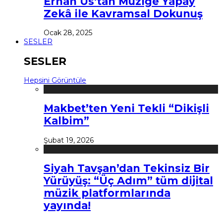
Erhan Us’tan Müziğe Yapay
Zekâ ile Kavramsal Dokunuş
Ocak 28, 2025
SESLER
SESLER
Hepsini Görüntüle
Makbet’ten Yeni Tekli “Dikişli
Kalbim”
Şubat 19, 2026
Siyah Tavşan’dan Tekinsiz Bir
Yürüyüş: “Üç Adım” tüm dijital
müzik platformlarında
yayında!