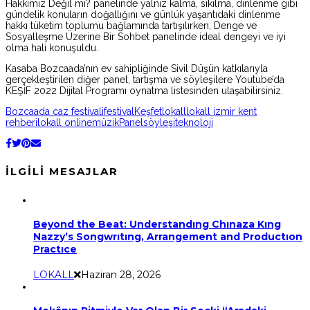
Hakkımız Değil mi? panelinde yalnız kalma, sıkılma, dinlenme gibi
gündelik konuların doğallığını ve günlük yaşantıdaki dinlenme
hakkı tüketim toplumu bağlamında tartışılırken, Denge ve
Sosyalleşme Üzerine Bir Sohbet panelinde ideal dengeyi ve iyi
olma hali konuşuldu.
Kasaba Bozcaada’nın ev sahipliğinde Sivil Düşün katkılarıyla
gerçekleştirilen diğer panel, tartışma ve söyleşilere Youtube’da
KEŞİF 2022 Dijital Programı oynatma listesinden ulaşabilirsiniz.
Bozcaada caz festivali
festival
Keşfet
lokall
lokall izmir kent
rehberi
lokall online
müzik
Panel
söyleşi
teknoloji
İLGILI MESAJLAR
Beyond the Beat: Understandıng Chınaza Kıng
Nazzy’s Songwrıtıng, Arrangement and Productıon
Practıce
LOKALL
Haziran 28, 2026