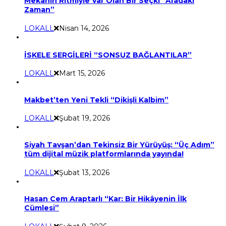
Mekânın Ritmiyle Var Olan Bir Seçki “Aradaki
Zaman”
LOKALL
Nisan 14, 2026
İSKELE SERGİLERİ “SONSUZ BAĞLANTILAR”
LOKALL
Mart 15, 2026
Makbet’ten Yeni Tekli “Dikişli Kalbim”
LOKALL
Şubat 19, 2026
Siyah Tavşan’dan Tekinsiz Bir Yürüyüş: “Üç Adım”
tüm dijital müzik platformlarında yayında!
LOKALL
Şubat 13, 2026
Hasan Cem Araptarlı “Kar: Bir Hikâyenin İlk
Cümlesi”