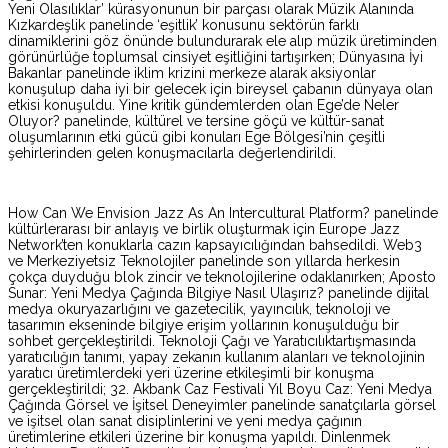
Yeni Olasılıklar’ kürasyonunun bir parçası olarak Müzik Alanında
Kızkardeşlik panelinde ‘eşitlik’ konusunu sektörün farklı
dinamiklerini göz önünde bulundurarak ele alıp müzik üretiminden
görünürlüğe toplumsal cinsiyet eşitliğini tartışırken; Dünyasına İyi
Bakanlar panelinde iklim krizini merkeze alarak aksiyonlar
konuşulup daha iyi bir gelecek için bireysel çabanın dünyaya olan
etkisi konuşuldu. Yine kritik gündemlerden olan Ege’de Neler
Oluyor? panelinde, kültürel ve tersine göçü ve kültür-sanat
oluşumlarının etki gücü gibi konuları Ege Bölgesi’nin çeşitli
şehirlerinden gelen konuşmacılarla değerlendirildi.
How Can We Envision Jazz As An Intercultural Platform? panelinde
kültürlerarası bir anlayış ve birlik oluşturmak için Europe Jazz
Network’ten konuklarla cazın kapsayıcılığından bahsedildi. Web3
ve Merkeziyetsiz Teknolojiler panelinde son yıllarda herkesin
çokça duyduğu blok zincir ve teknolojilerine odaklanırken; Aposto
Sunar: Yeni Medya Çağında Bilgiye Nasıl Ulaşırız? panelinde dijital
medya okuryazarlığını ve gazetecilik, yayıncılık, teknoloji ve
tasarımın ekseninde bilgiye erişim yollarının konuşulduğu bir
sohbet gerçekleştirildi. Teknoloji Çağı ve Yaratıcılıktartışmasında
yaratıcılığın tanımı, yapay zekanın kullanım alanları ve teknolojinin
yaratıcı üretimlerdeki yeri üzerine etkileşimli bir konuşma
gerçekleştirildi; 32. Akbank Caz Festivali Yıl Boyu Caz: Yeni Medya
Çağında Görsel ve İşitsel Deneyimler panelinde sanatçılarla görsel
ve işitsel olan sanat disiplinlerini ve yeni medya çağının
üretimlerine etkileri üzerine bir konuşma yapıldı. Dinlenmek