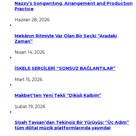
Nazzy’s Songwrıtıng, Arrangement and Productıon
Practıce
Haziran 28, 2026
Mekânın Ritmiyle Var Olan Bir Seçki “Aradaki
Zaman”
Nisan 14, 2026
İSKELE SERGİLERİ “SONSUZ BAĞLANTILAR”
Mart 15, 2026
Makbet’ten Yeni Tekli “Dikişli Kalbim”
Şubat 19, 2026
Siyah Tavşan’dan Tekinsiz Bir Yürüyüş: “Üç Adım”
tüm dijital müzik platformlarında yayında!