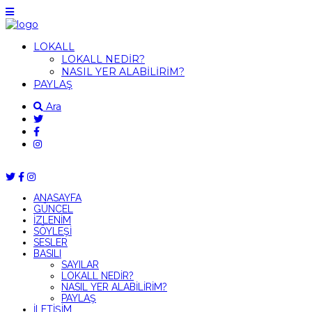
LOKALL
LOKALL NEDİR?
NASIL YER ALABİLİRİM?
PAYLAŞ
Ara
ANASAYFA
GÜNCEL
İZLENİM
SÖYLEŞİ
SESLER
BASILI
SAYILAR
LOKALL NEDİR?
NASIL YER ALABİLİRİM?
PAYLAŞ
İLETİŞİM