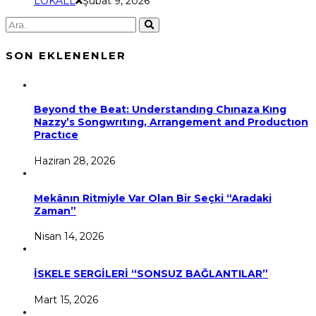
LOKALL
Şubat 9, 2026
SON EKLENENLER
Beyond the Beat: Understandıng Chınaza Kıng
Nazzy’s Songwrıtıng, Arrangement and Productıon
Practıce
Haziran 28, 2026
Mekânın Ritmiyle Var Olan Bir Seçki “Aradaki
Zaman”
Nisan 14, 2026
İSKELE SERGİLERİ “SONSUZ BAĞLANTILAR”
Mart 15, 2026