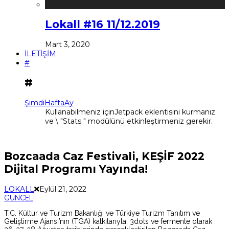
Lokall #16 11/12.2019
Mart 3, 2020
İLETİŞİM
#
#
Şimdi
Hafta
Ay
Kullanabilmeniz içinJetpack eklentisini kurmanız
ve \ "Stats " modülünü etkinleştirmeniz gerekir.
Bozcaada Caz Festivali, KEŞİF 2022
Dijital Programı Yayında!
LOKALL
Eylül 21, 2022
GÜNCEL
T.C. Kültür ve Turizm Bakanlığı ve Türkiye Turizm Tanıtım ve
Geliştirme Ajansı’nın (TGA) katkılarıyla, 3dots ve fermente olarak