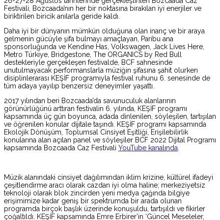
26-27-28 Ağustos tarihlerinde gerçekleştirilen Bozcaada Caz
Festivali, Bozcaada’nın her bir noktasına bırakılan iyi enerjiler ve
biriktirilen biricik anılarla geride kaldı.
Daha iyi bir dünyanın mümkün olduğuna olan inanç ve bir araya
gelmenin gücüyle şifa bulmayı amaçlayan, Paribu ana
sponsorluğunda ve Kendine Has, Volkswagen, Jack Lives Here,
Metro Türkiye, Bridgestone, The ORGANICS by Red Bull
destekleriyle gerçekleşen festivalde, BCF sahnesinde
unutulmayacak performanslarla müziğin şifasına şahit olurken
disiplinlerarası KEŞİF programıyla festival ruhunu 6. senesinde de
tüm adaya yayılıp benzersiz deneyimler yaşattı.
2017 yılından beri Bozcaada’da savunuculuk alanlarının
görünürlüğünü arttıran festivalin 6. yılında, KEŞİF programı
kapsamında üç gün boyunca, adada dinlenilen, söyleşilen, tartışılan
ve öğrenilen konular dijitale taşındı. KEŞİF programı kapsamında
Ekolojik Dönüşüm, Toplumsal Cinsiyet Eşitliği, Erişilebilirlik
konularına alan açılan panel ve söyleşiler BCF 2022 Dijital Programı
kapsamında Bozcaada Caz Festivali
YouTube kanalında
.
Müzik alanındaki cinsiyet dağılımından iklim krizine, kültürel ifadeyi
çeşitlendirme aracı olarak cazdan iyi olma haline; merkeziyetsiz
teknoloji olarak blok zincirden yeni medya çağında bilgiye
erişimimize kadar geniş bir spektrumda bir arada olunan
programda birçok başlık üzerinde konuşuldu, tartışıldı ve fikirler
çoğaltıldı. KEŞİF kapsamında Emre Erbirer’in ‘Güncel Meseleler,