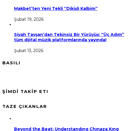
Makbet’ten Yeni Tekli “Dikişli Kalbim”
Şubat 19, 2026
Siyah Tavşan’dan Tekinsiz Bir Yürüyüş: “Üç Adım”
tüm dijital müzik platformlarında yayında!
Şubat 13, 2026
BASILI
ŞİMDİ TAKİP ET!
TAZE ÇIKANLAR
Beyond the Beat: Understandıng Chınaza Kıng