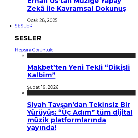
Erhan Us’tan Müziğe Yapay
Zekâ ile Kavramsal Dokunuş
Ocak 28, 2025
SESLER
SESLER
Hepsini Görüntüle
Makbet’ten Yeni Tekli “Dikişli
Kalbim”
Şubat 19, 2026
Siyah Tavşan’dan Tekinsiz Bir
Yürüyüş: “Üç Adım” tüm dijital
müzik platformlarında
yayında!