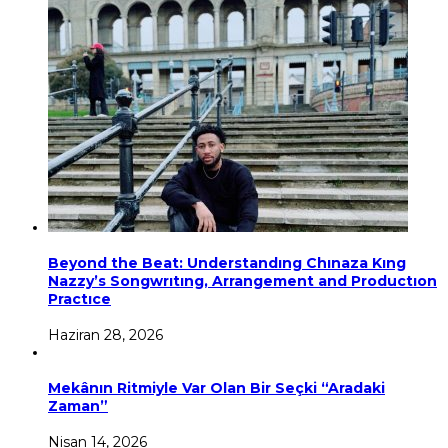
Beyond the Beat: Understandıng Chınaza Kıng
Nazzy’s Songwrıtıng, Arrangement and Productıon
Practıce
Haziran 28, 2026
Mekânın Ritmiyle Var Olan Bir Seçki “Aradaki
Zaman”
Nisan 14, 2026