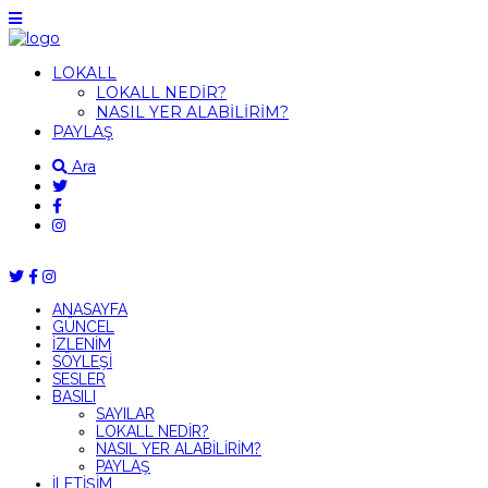
LOKALL
LOKALL NEDİR?
NASIL YER ALABİLİRİM?
PAYLAŞ
Ara
ANASAYFA
GÜNCEL
İZLENİM
SÖYLEŞİ
SESLER
BASILI
SAYILAR
LOKALL NEDİR?
NASIL YER ALABİLİRİM?
PAYLAŞ
İLETİŞİM