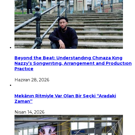
Beyond the Beat: Understandıng Chınaza Kıng
Nazzy’s Songwrıtıng, Arrangement and Productıon
Practıce
Haziran 28, 2026
Mekânın Ritmiyle Var Olan Bir Seçki “Aradaki
Zaman”
Nisan 14, 2026