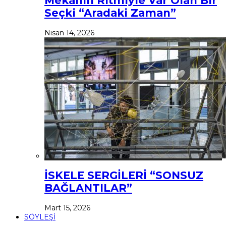
Mekânın Ritmiyle Var Olan Bir
Seçki “Aradaki Zaman”
Nisan 14, 2026
İSKELE SERGİLERİ “SONSUZ
BAĞLANTILAR”
Mart 15, 2026
SÖYLEŞİ