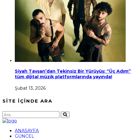
Siyah Tavşan’dan Tekinsiz Bir Yürüyüş: “Üç Adım”
tüm dijital müzik platformlarında yayında!
Şubat 13, 2026
SİTE İÇİNDE ARA
ANASAYFA
GÜNCEL