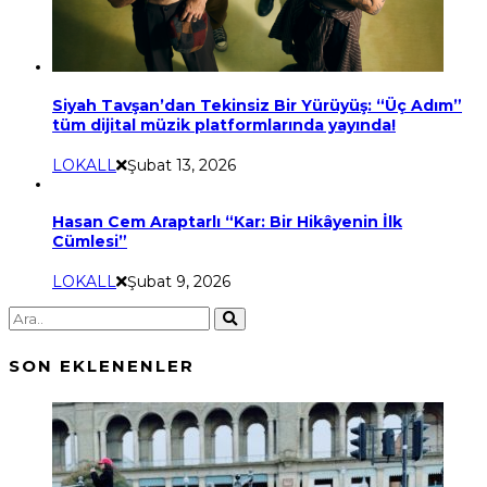
Siyah Tavşan’dan Tekinsiz Bir Yürüyüş: “Üç Adım”
tüm dijital müzik platformlarında yayında!
LOKALL
Şubat 13, 2026
Hasan Cem Araptarlı “Kar: Bir Hikâyenin İlk
Cümlesi”
LOKALL
Şubat 9, 2026
SON EKLENENLER