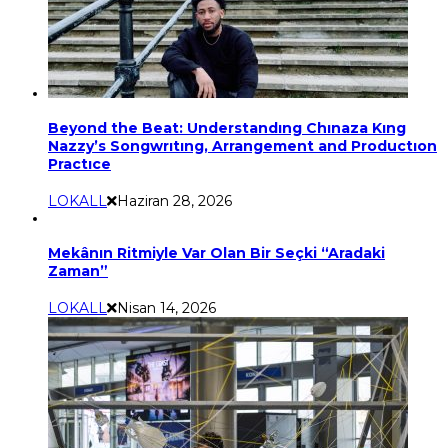
Beyond the Beat: Understandıng Chınaza Kıng
Nazzy’s Songwrıtıng, Arrangement and Productıon
Practıce
LOKALL
Haziran 28, 2026
Mekânın Ritmiyle Var Olan Bir Seçki “Aradaki
Zaman”
LOKALL
Nisan 14, 2026