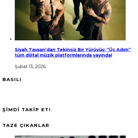
Siyah Tavşan’dan Tekinsiz Bir Yürüyüş: “Üç Adım”
tüm dijital müzik platformlarında yayında!
Şubat 13, 2026
BASILI
ŞİMDİ TAKİP ET!
TAZE ÇIKANLAR