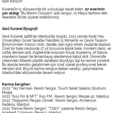
ilişki kuruyor.
Kuranel’in iç dünyasında bir yolculuğa davet eden,
27 eserinin
yer aldığı
“Bu Benim Dünyam” adlı sergiyi, 10 Mayıs tarihine dek
Akaretler B2’de ziyaret edebilirsiniz.
Sevil Kuranel Biyografi:
Sevil Kuranel 1988’de İstanbul’da doğdu. 2011 yılında Kadir Has
Üniversitesi Güzel Sanatlar Fakültesi İç Mimarlık ve Çevre Tasarım
Bölümü’nden mezun oldu. Sanata olan ilgisi erken yaşlarda başladı.
Özel bir bale okulunda 17 yıl boyunca klasik bale, modern dans, ve
solfej dersleri aldı. İngiltere’de bulunan Royal Academy of Dance
sınavlarını başarı ile tamamlayıp akademiye kabul aldı. Üniversite
yıllarından itibaren plastik sanatlara duyduğu ilgi ile resme yöneldi.
Bu alanda kendini geliştirmek için özel olarak profesyonel teknik
dersleri aldı. Birçok karma sergiye katılan sanatçı, çalışmalarına
İstanbul’daki atölyesinde devam ediyor.
Karma Sergiler:
2022 “Yaz Karması, Resim Sergisi, Touch Sanat Galerisi, Bodrum,
Muğla.
2022 “Kıss Fm & NFT”, Kıss FM , Resim Sergisi, Maslak 42, İstanbul.
2022 “Değişimin Parçası Olmak”, Resim Sergisi, Archerson,
Kadıköy, İstanbul.
2021 “Karma Resim Sergisi”, “TGEV” yararına Resim Sergisi ,
Acarkent Coliseum, Beykoz, İstanbul.