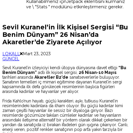
Kullanabilmeniz içinJetpack eklentisini kurmanız
ve \ "Stats " modülünü etkinleştirmeniz gerekir.
Sevil Kuranel’in İlk Kişisel Sergisi “Bu
Benim Dünyam” 26 Nisan’da
Akaretler’de Ziyarete Açılıyor
LOKALL
Mart 23, 2023
GÜNCEL
Sevil Kuranel’in izleyiciyi kendi ütopya dünyasına davet ettiği
“Bu
Benim Dünyam”
adlı ilk kişisel sergisi,
26 Nisan-10 Mayıs
tarihleri arasında
Akaretler B2’de
sanatseverlerle buluşuyor.
Sanatının temelleri iç mimari eğitimine dayanan Kuranel’in sergi
kapsamında ilk defa görülecek resimlerinin başlıca figürleri
arasında kadınlar ve hayvanlar yer alıyor.
Frida Kahlo’nun hayatı, güçlü karakteri, aşkı, tutkusu Kuranel’in
resimlerindeki kadınlara da ilham oluyor. Bu güçlü kadınlar kimi
zaman çeşitli hayvanlar ile sessiz bir diyaloğa giriyor. Bazı
resimlerde gözümüze takılan cümleler kadınlar ve hayvanların
arasındaki iletişime alternatif bir yöntem olarak dikkat çekerken bir
yandan da sanatçıda iz bırakan ifadeleri gün ışığına çıkarıyor. Canlı,
enerji veren, pozitif renkler sanatçının pop art’a yakın tarzıyla bir