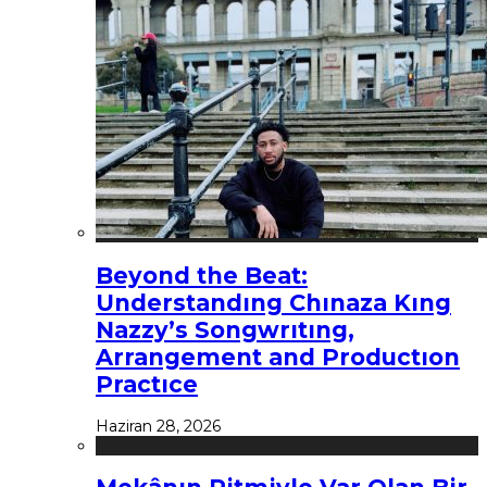
Beyond the Beat:
Understandıng Chınaza Kıng
Nazzy’s Songwrıtıng,
Arrangement and Productıon
Practıce
Haziran 28, 2026