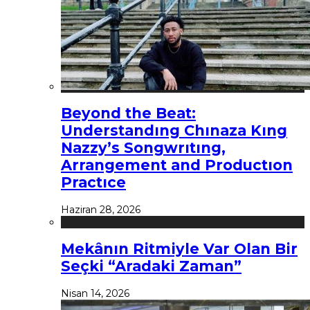
Beyond the Beat:
Understandıng Chınaza Kıng
Nazzy’s Songwrıtıng,
Arrangement and Productıon
Practıce
Haziran 28, 2026
Mekânın Ritmiyle Var Olan Bir
Seçki “Aradaki Zaman”
Nisan 14, 2026