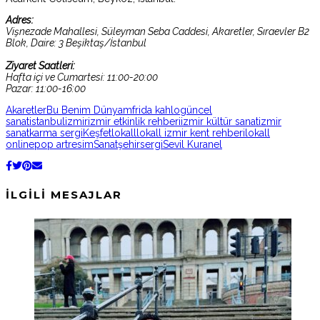
Adres:
Vişnezade Mahallesi, Süleyman Seba Caddesi, Akaretler, Sıraevler B2
Blok, Daire: 3 Beşiktaş/İstanbul
Ziyaret Saatleri:
Hafta içi ve Cumartesi: 11:00-20:00
Pazar: 11:00-16:00
Akaretler
Bu Benim Dünyam
frida kahlo
güncel
sanat
istanbul
izmir
izmir etkinlik rehberi
izmir kültür sanat
izmir
sanat
karma sergi
Keşfet
lokall
lokall izmir kent rehberi
lokall
online
pop art
resim
Sanat
şehir
sergi
Sevil Kuranel
İLGILI MESAJLAR