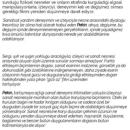
sunduğu fiziksel nesneler ve onların etrafında kurguladığı algısal
manipülasyonlarla, izleyiciyi, deneyimin katı ve değişmez olması
gerektiği fikrini yeniden düşünmeye davet ediyor.
‘Sanatsal yaratım deneyimini ve izleyiciyle nesne arasındaki diyaloğu
kesintisiz bir olma hali olarak kabul eden
Pekin
; akışa, değişime, bu
değişim içinde deneyimlenemeyen gerçekliklerin, içinde yaşadığımız
kısa ömürlü takıntılar dünyasında nerede yer alabildiklerine
odaklanıyor.
Sergi, ışık ve ışığın yokluğu aracılığıyla, izleyici ve sanat nesnesi
arasında oluşan ilişki üzerine sorular sormayı amaçlıyor. Farklı
etkileşim biçimlerinin doğası, sanat eserinin malzeme, görsellik ya da
dokunsallık gibi özelliklerine indirgenemeyen, daha ziyade eserin
izleyicinin hayal gücü ve duygularıyla girdiği etkileşimden doğan
hakikatinden yola çıkan “gizli öz” fikri üzerinden
tartışılıyor.
Pekin,
tartışmaya açtığı sanat deneyimi ihtimalleri yoluyla izleyiciyi,
sanat nesnesiyle mümkün olan bütün karşılaşma biçimlerini, Öteki ile
kurulan bağın ne kadar kırılgan olduğunu ve sadece özel bir
duygudan ziyade bir sosyal güç ilişki biçimi de olabildiğini düşünmeye
yönlendiriyor. Sanat nesnesine karşı duyulan çekimin özünün ne
olduğunu yeniden düşünmeye davet ederken, hayranlık, büyülenme,
bağlanma ve benzer bütün duygulanımların doğasını bütün
katmanlarıyla ele alıyor.’