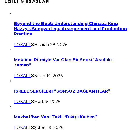
İLGILI MESAJLAR
Beyond the Beat: Understandıng Chınaza Kıng
Nazzy’s Songwrıtıng, Arrangement and Productıon
Practıce
LOKALL
Haziran 28, 2026
Mekânın Ritmiyle Var Olan Bir Seçki “Aradaki
Zaman”
LOKALL
Nisan 14, 2026
İSKELE SERGİLERİ “SONSUZ BAĞLANTILAR”
LOKALL
Mart 15, 2026
Makbet’ten Yeni Tekli “Dikişli Kalbim”
LOKALL
Şubat 19, 2026