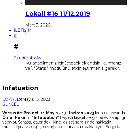
Lokall #16 11/12.2019
Mart 3, 2020
İLETİŞİM
#
#
Şimdi
Hafta
Ay
Kullanabilmeniz içinJetpack eklentisini kurmanız
ve \ "Stats " modülünü etkinleştirmeniz gerekir.
Infatuation
LOKALL
Mayıs 15, 2023
GÜNCEL
Versus Art Project
,
11 Mayıs – 17 Haziran 2023
tarihleri arasında
Ömer Pekin
’in
“Infatuation”
başlıklı kişisel sergisine ev sahipliği
yapıyor. Sanatçı, galerideki ikinci kişisel sergisinde hakikatin
mutlaklığına ve değişmezliğine dair inanca odaklanıyor. Sergide