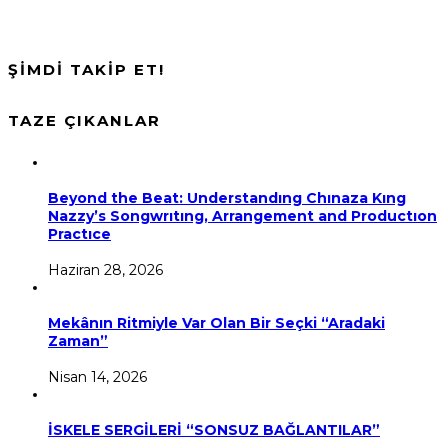
ŞİMDİ TAKİP ET!
TAZE ÇIKANLAR
Beyond the Beat: Understandıng Chınaza Kıng
Nazzy’s Songwrıtıng, Arrangement and Productıon
Practıce
Haziran 28, 2026
Mekânın Ritmiyle Var Olan Bir Seçki “Aradaki
Zaman”
Nisan 14, 2026
İSKELE SERGİLERİ “SONSUZ BAĞLANTILAR”