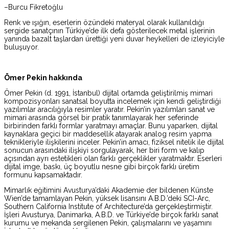
–Burcu Fikretoğlu
Renk ve ışığın, eserlerin özündeki materyal olarak kullanıldığı
sergide sanatçının Türkiye’de ilk defa gösterilecek metal işlerinin
yanında bazalt taşlardan ürettiği yeni duvar heykelleri de izleyiciyle
buluşuyor.
Ömer Pekin hakkında
Ömer Pekin (d. 1991, İstanbul) dijital ortamda geliştirilmiş mimari
kompozisyonları sanatsal boyutta incelemek için kendi geliştirdiği
yazılımlar aracılığıyla resimler yaratır. Pekin’in yazılımları sanat ve
mimari arasında görsel bir pratik tanımlayarak her seferinde
birbirinden farklı formlar yaratmayı amaçlar. Bunu yaparken, dijital
kaynaklara geçici bir maddesellik atayarak analog resim yapma
teknikleriyle ilişkilerini inceler. Pekin’in amacı, fiziksel nitelik ile dijital
sonucun arasındaki ilişkiyi sorgulayarak, her biri form ve kalıp
açısından ayrı estetikleri olan farklı gerçeklikler yaratmaktır. Eserleri
dijital imge, baskı, üç boyutlu nesne gibi birçok farklı üretim
formunu kapsamaktadır.
Mimarlık eğitimini Avusturya’daki Akademie der bildenen Künste
Wien’de tamamlayan Pekin, yüksek lisansını A.B.D.’deki SCI-Arc,
Southern California Institute of Architecture’da gerçekleştirmiştir.
İşleri Avusturya, Danimarka, A.B.D. ve Türkiye’de birçok farklı sanat
kurumu ve mekanda sergilenen Pekin, çalışmalarını ve yaşamını