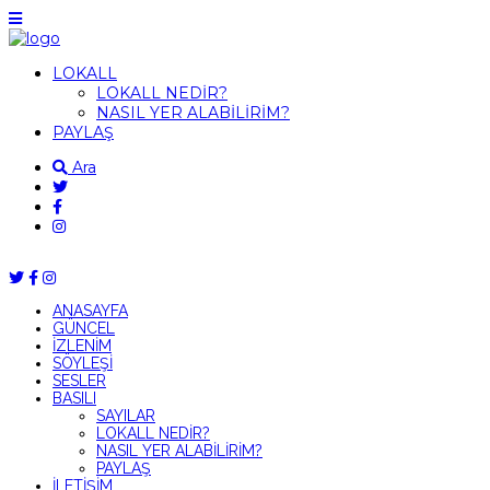
LOKALL
LOKALL NEDİR?
NASIL YER ALABİLİRİM?
PAYLAŞ
Ara
ANASAYFA
GÜNCEL
İZLENİM
SÖYLEŞİ
SESLER
BASILI
SAYILAR
LOKALL NEDİR?
NASIL YER ALABİLİRİM?
PAYLAŞ
İLETİŞİM