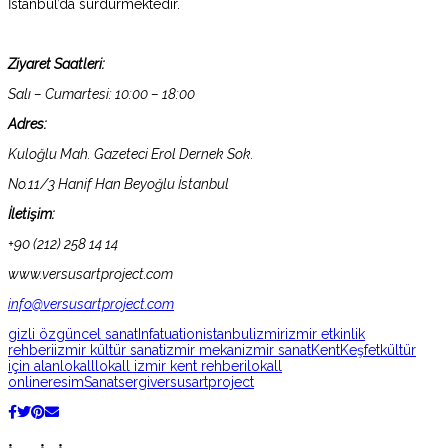
İstanbul’da sürdürmektedir.
Ziyaret Saatleri:
Salı – Cumartesi: 10:00 – 18:00
Adres:
Kuloğlu Mah. Gazeteci Erol Dernek Sok.
No.11/3 Hanif Han Beyoğlu İstanbul
İletişim:
+90 (212) 258 14 14
www.versusartproject.com
info@versusartproject.com
gizli öz
güncel sanat
Infatuation
istanbul
izmir
izmir etkinlik
rehberi
izmir kültür sanat
izmir mekan
izmir sanat
Kent
Keşfet
kültür
için alan
lokall
lokall izmir kent rehberi
lokall
online
resim
Sanat
sergi
versusartproject