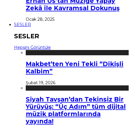
Erhan Us’tan Müziğe Yapay
Zekâ ile Kavramsal Dokunuş
Ocak 28, 2025
SESLER
SESLER
Hepsini Görüntüle
Makbet’ten Yeni Tekli “Dikişli
Kalbim”
Şubat 19, 2026
Siyah Tavşan’dan Tekinsiz Bir
Yürüyüş: “Üç Adım” tüm dijital
müzik platformlarında
yayında!