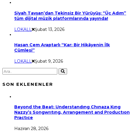
Siyah Tavşan’dan Tekinsiz Bir Yürüyüş: “Üç Adım”
tüm dijital müzik platformlarında yayında!
LOKALL
Şubat 13, 2026
Hasan Cem Araptarlı “Kar: Bir Hikâyenin İlk
Cümlesi”
LOKALL
Şubat 9, 2026
SON EKLENENLER
Beyond the Beat: Understandıng Chınaza Kıng
Nazzy’s Songwrıtıng, Arrangement and Productıon
Practıce
Haziran 28, 2026