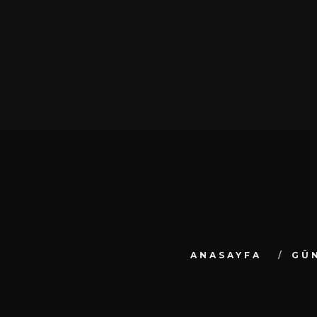
BEYOND THE B
UNDERSTANDING CHI
NAZZY’S SONGWR
ARRANGEMENT AND P
PRACTICE
HAZIRAN 28, 20
ANASAYFA
GÜ