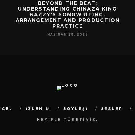
EAT:
MEKÂNIN RITMIYLE VAR OLAN B
NAZA KING
SEÇKI “ARADAKI ZAMAN”
ITING,
NISAN 14, 2026
RODUCTION
26
NCEL
İZLENİM
SÖYLEŞİ
SESLER
KEYİFLE TÜKETİNİZ.