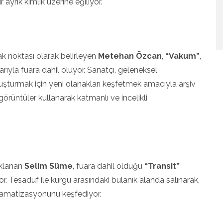
 ayrık kimlik üzerine eğiliyor.
k noktası olarak belirleyen
Metehan Özcan
,
“Vakum”
,
arıyla fuara dahil oluyor. Sanatçı, geleneksel
oluşturmak için yeni olanakları keşfetmek amacıyla arşiv
örüntüler kullanarak katmanlı ve incelikli
daklanan
Selim Süme
, fuara dahil olduğu
“Transit”
or. Tesadüf ile kurgu arasındaki bulanık alanda salınarak,
ramatizasyonunu keşfediyor.