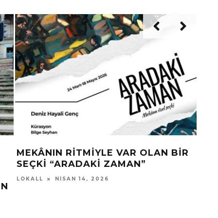
 “SONSUZ
MAKBET’TEN YENI TEKLI 
KALBIM”
ŞUBAT 19, 2026
LOKALL