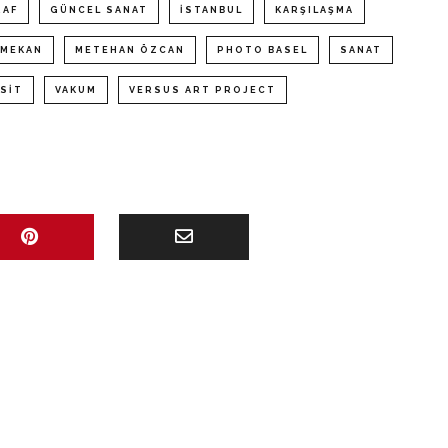
RAF
GÜNCEL SANAT
ISTANBUL
KARŞILAŞMA
MEKAN
METEHAN ÖZCAN
PHOTO BASEL
SANAT
SIT
VAKUM
VERSUS ART PROJECT