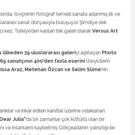
AVŞAN’DAN TEKINSIZ
ÜRÜYÜŞ: “ÜÇ ADIM”
asında, İsviçre’nin fotoğraf temelli sanata adanmış ilk ve
 DIJITAL MÜZIK
TFORMLARINDA
slararası sanat dünyasıyla buluşuyor. Şimdiye dek
YAYINDA!
nci kez, Türkiye’den katılan tek galeri olarak
Versus Art
ŞUBAT 13, 2026
1 ülkeden 39 uluslararası galeri
yi ağırlayan
Photo
169 sanatçının 400’den fazla eserini
izleyicilerin
BEYOND THE BEAT
issa Araz, Metehan Özcan ve Selim Süme
’nin
UNDERSTANDING CHI
KING NAZZY’S
SONGWRITING,
ARRANGEMENT AN
PRODUCTION PRACT
HAZIRAN 28, 2026
tanıklar ve inkâr edilen kanıtlar üzerine odaklanan
Dear Julia”
da bir zamanlar çok kültürlü olan bir
 ve insanlarını kaybetmiş Gökçeada’nın yalnızlığı ile