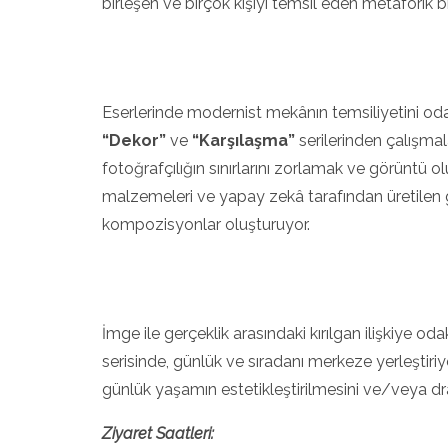
birleşen ve birçok kişiyi temsil eden metaforik bir
Eserlerinde modernist mekânın temsiliyetini oda
“Dekor”
ve
“Karşılaşma”
serilerinden çalışmal
fotoğrafçılığın sınırlarını zorlamak ve görüntü 
malzemeleri ve yapay zekâ tarafından üretilen g
kompozisyonlar oluşturuyor.
İmge ile gerçeklik arasındaki kırılgan ilişkiye o
serisinde, günlük ve sıradanı merkeze yerleştiriy
günlük yaşamın estetikleştirilmesini ve/veya d
Ziyaret Saatleri: