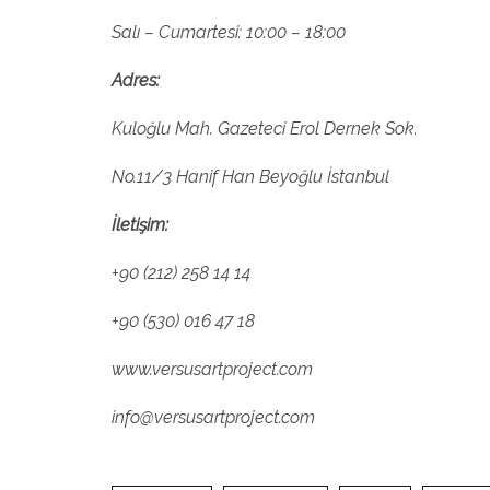
Salı – Cumartesi: 10:00 – 18:00
Adres:
Kuloğlu Mah. Gazeteci Erol Dernek Sok.
No.11/3 Hanif Han Beyoğlu İstanbul
İletişim:
+90 (212) 258 14 14
+90 (530) 016 47 18
www.versusartproject.com
info@versusartproject.com