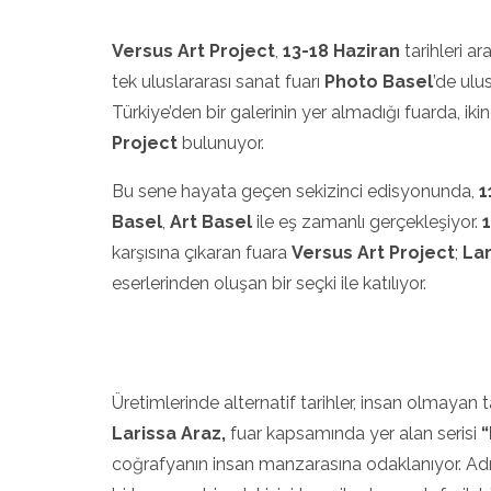
SIYAH T
BIR Y
Versus Art Project
,
13-18 Haziran
tarihleri ar
TÜM
PLA
tek uluslararası sanat fuarı
Photo Basel
’de ulu
Türkiye’den bir galerinin yer almadığı fuarda, iki
Project
bulunuyor.
Bu sene hayata geçen sekizinci edisyonunda,
1
Basel
,
Art Basel
ile eş zamanlı gerçekleşiyor.
karşısına çıkaran fuara
Versus Art Project
;
Lar
eserlerinden oluşan bir seçki ile katılıyor.
Üretimlerinde alternatif tarihler, insan olmayan 
Larissa Araz,
fuar kapsamında yer alan serisi
“
coğrafyanın insan manzarasına odaklanıyor. Adını