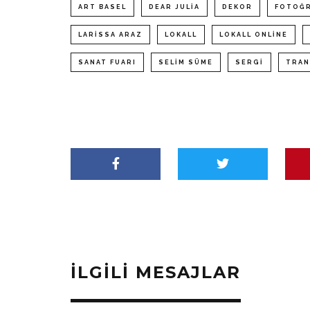
ART BASEL
DEAR JULIA
DEKOR
FOTOĞ
LARISSA ARAZ
LOKALL
LOKALL ONLINE
SANAT FUARI
SELIM SÜME
SERGI
TRAN
İLGILI MESAJLAR