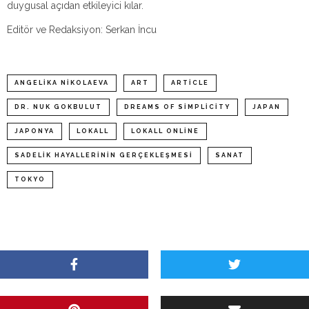
duygusal açıdan etkileyici kılar.
Editör ve Redaksiyon: Serkan İncu
ANGELIKA NIKOLAEVA
ART
ARTICLE
DR. NUK GOKBULUT
DREAMS OF SIMPLICITY
JAPAN
JAPONYA
LOKALL
LOKALL ONLINE
SADELIK HAYALLERININ GERÇEKLEŞMESI
SANAT
TOKYO