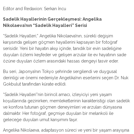
Editor and Redaxion: Serkan İncu
Sadelik Hayallerinin Gerçekleşmesi: Angelika
Nikolaeva’nın “Sadelik Hayalleri” Serisi
“Sadelik Hayalleri,” Angelika Nikolaeva’nın, sürekli değişim
karşısında gelişen göçmen hayallerini kapsayan bir fotoğraf
serisidir. Yeni bir hayatın akışı içinde, tanıdık bir evin sadeliğine
duyulan özlemi keşfeder ve gelişen arzular ile ev hayatının sade
özüne duyulan özlem arasındaki hassas dengeyi tasvir eder.
Bu seri, Japonya’nın Tokyo şehrinde sergilendi ve duygusal
derinliği ve önemi nedeniyle Angelika’nın eserlerini seçen Dr. Nuk
Gokbulut tarafından kürate edildi.
“Sadelik Hayalleri”nin birincil amacı, izleyiciyi yeni yaşam
koşullarında gezinirken, memleketlerinin karakteristiği olan sadelik
ve konfora tutunan göçmen deneyimleri ve arzuları dünyasına
dalmaktır. Her fotoğraf, geçmişe duyulan bir melankoli ile
geleceğe duyulan umut karışımını taşır.
Angelika Nikolaeva, adaptasyon süreci ve yeni bir yaşam arayışına