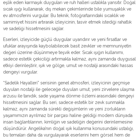
eşlik eden karmaşık duyguları ve ruh halleri ustalıkla yansıtır. Doğal
sıcak ışığı kullanarak, dış mekan çekimlerinde bile yumuşaklık ve
ev atmosferini vurgular. Bu teknik, fotoğraflarındaki sıcaklık ve
samimiyet hissini artırarak izleyicinin, tasvir etmek istediği rahatlık
ve sadeliği hissetmesini sağlar.
Eserleri, izleyicide güçlü duygular uyandırır ve yeni fırsatlar ve
ufuklar arayışında kaybolabilecek basit zevkler ve memnuniyetin
değeri üzerine düşünmeye teşvik eder. Sıcak ışığın kullanımı,
sadece estetik çekiciliği artırmakla kalmaz, aynı zamanda duygusal
etkiyi derinleştirir, ışık ve gölge, umut ve nostalji arasındaki hassas
dengeyi vurgular.
“Sadelik Hayalleri” serisinin genel atmosferi, izleyicinin geçmişe
duyulan nostalji ile geleceğe duyulan umut, yeni zirvelere ulaşma
arzusu ile tanıdık, sade yaşama dönme özlemi arasındaki dengeyi
hissetmesini sağlar. Bu seri, sadece estetik bir zevk sunmakla
kalmaz, aynı zamanda sürekli değişimlerin ve yeni zorlukların
yaşamımızın ayrılmaz bir parçası haline geldiği modern dünyada
insan bağlantılarının, kimliğin ve sadeliğin değerini derinlemesine
düşündürür. Angelika’nın doğal ışık kullanma konusundaki ustalığı,
bu temaları daha da vurgulayarak eserlerini hem görsel hem de