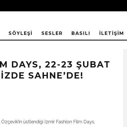
SÖYLEŞİ
SESLER
BASILI
İLETİŞİM
LM DAYS, 22-23 ŞUBAT
IZDE SAHNE’DE!
Özçevik’in üstlendiği İzmir Fashion Film Days,