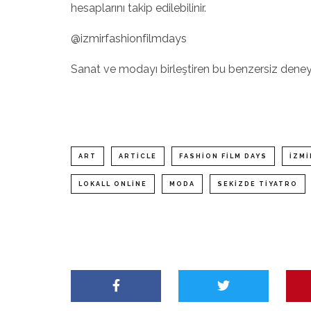
hesaplarını takip edilebilinir.
@izmirfashionfilmdays
Sanat ve modayı birleştiren bu benzersiz deneyi
ART
ARTICLE
FASHION FILM DAYS
IZMI
LOKALL ONLINE
MODA
SEKIZDE TIYATRO