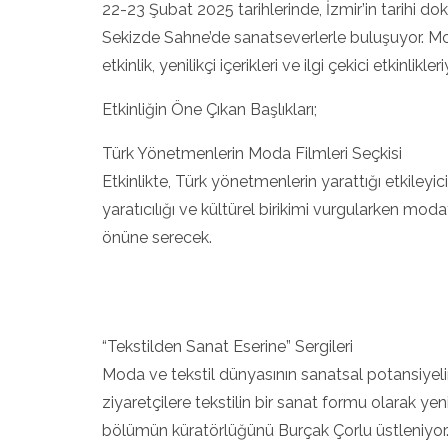
22-23 Şubat 2025 tarihlerinde, İzmir’in tarihi d
Sekizde Sahne’de sanatseverlerle buluşuyor. Mo
etkinlik, yenilikçi içerikleri ve ilgi çekici etkinli
Etkinliğin Öne Çıkan Başlıkları;
Türk Yönetmenlerin Moda Filmleri Seçkisi
Etkinlikte, Türk yönetmenlerin yarattığı etkileyi
yaratıcılığı ve kültürel birikimi vurgularken mod
önüne serecek.
“Tekstilden Sanat Eserine” Sergileri
Moda ve tekstil dünyasının sanatsal potansiyelin
ziyaretçilere tekstilin bir sanat formu olarak 
bölümün küratörlüğünü Burçak Çorlu üstleniyor