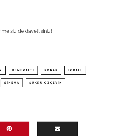
me siz de davetlisiniz!
R
KEMERALTI
KONAK
LOKALL
SINEMA
ŞÜKRÜ ÖZÇEVIK