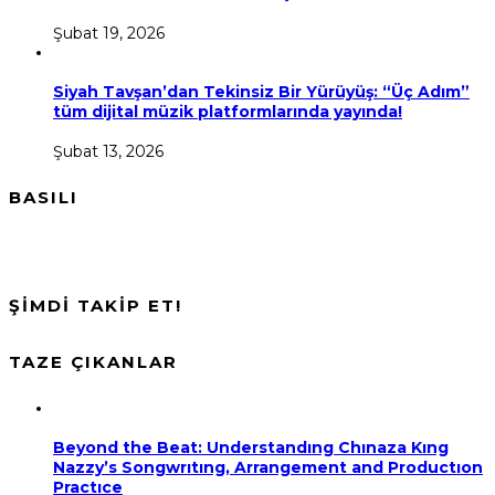
Şubat 19, 2026
Siyah Tavşan’dan Tekinsiz Bir Yürüyüş: “Üç Adım”
tüm dijital müzik platformlarında yayında!
Şubat 13, 2026
BASILI
ŞİMDİ TAKİP ET!
TAZE ÇIKANLAR
Beyond the Beat: Understandıng Chınaza Kıng
Nazzy’s Songwrıtıng, Arrangement and Productıon
Practıce