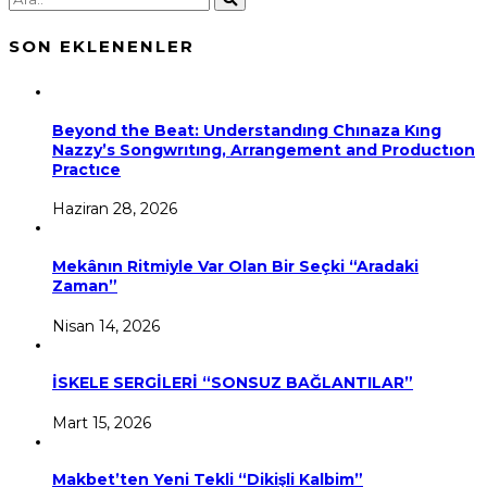
SON EKLENENLER
Beyond the Beat: Understandıng Chınaza Kıng
Nazzy’s Songwrıtıng, Arrangement and Productıon
Practıce
Haziran 28, 2026
Mekânın Ritmiyle Var Olan Bir Seçki “Aradaki
Zaman”
Nisan 14, 2026
İSKELE SERGİLERİ “SONSUZ BAĞLANTILAR”
Mart 15, 2026
Makbet’ten Yeni Tekli “Dikişli Kalbim”