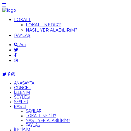
LOKALL
LOKALL NEDİR?
NASIL YER ALABİLİRİM?
PAYLAŞ
Ara
ANASAYFA
GÜNCEL
İZLENİM
SÖYLEŞİ
SESLER
BASILI
SAYILAR
LOKALL NEDİR?
NASIL YER ALABİLİRİM?
PAYLAŞ
İLETİŞİM