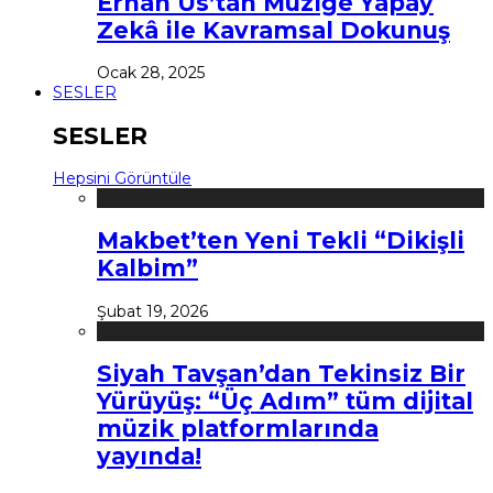
Erhan Us’tan Müziğe Yapay
Zekâ ile Kavramsal Dokunuş
Ocak 28, 2025
SESLER
SESLER
Hepsini Görüntüle
Makbet’ten Yeni Tekli “Dikişli
Kalbim”
Şubat 19, 2026
Siyah Tavşan’dan Tekinsiz Bir
Yürüyüş: “Üç Adım” tüm dijital
müzik platformlarında
yayında!