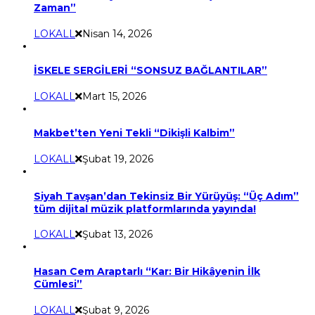
Zaman”
LOKALL
Nisan 14, 2026
İSKELE SERGİLERİ “SONSUZ BAĞLANTILAR”
LOKALL
Mart 15, 2026
Makbet’ten Yeni Tekli “Dikişli Kalbim”
LOKALL
Şubat 19, 2026
Siyah Tavşan’dan Tekinsiz Bir Yürüyüş: “Üç Adım”
tüm dijital müzik platformlarında yayında!
LOKALL
Şubat 13, 2026
Hasan Cem Araptarlı “Kar: Bir Hikâyenin İlk
Cümlesi”
LOKALL
Şubat 9, 2026