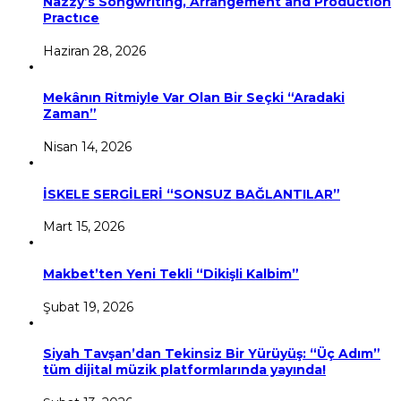
Nazzy’s Songwrıtıng, Arrangement and Productıon
Practıce
Haziran 28, 2026
Mekânın Ritmiyle Var Olan Bir Seçki “Aradaki
Zaman”
Nisan 14, 2026
İSKELE SERGİLERİ “SONSUZ BAĞLANTILAR”
Mart 15, 2026
Makbet’ten Yeni Tekli “Dikişli Kalbim”
Şubat 19, 2026
Siyah Tavşan’dan Tekinsiz Bir Yürüyüş: “Üç Adım”
tüm dijital müzik platformlarında yayında!