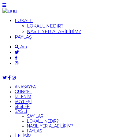
LOKALL
LOKALL NEDİR?
NASIL YER ALABİLİRİM?
PAYLAŞ
Ara
ANASAYFA
GÜNCEL
İZLENİM
SÖYLEŞİ
SESLER
BASILI
SAYILAR
LOKALL NEDİR?
NASIL YER ALABİLİRİM?
PAYLAŞ
İLETİŞİM