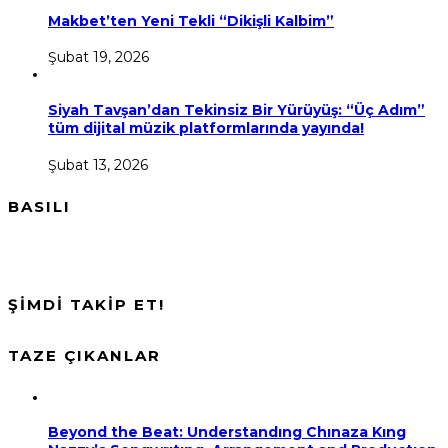
Makbet’ten Yeni Tekli “Dikişli Kalbim”
Şubat 19, 2026
Siyah Tavşan’dan Tekinsiz Bir Yürüyüş: “Üç Adım”
tüm dijital müzik platformlarında yayında!
Şubat 13, 2026
BASILI
ŞİMDİ TAKİP ET!
TAZE ÇIKANLAR
Beyond the Beat: Understandıng Chınaza Kıng