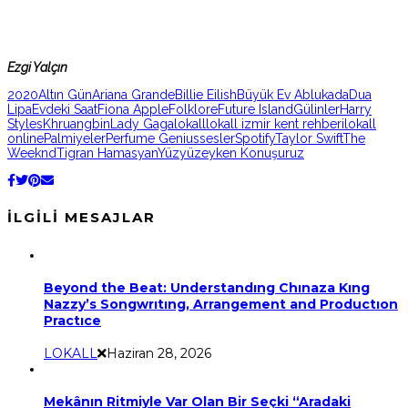
Ezgi Yalçın
2020
Altın Gün
Ariana Grande
Billie Eilish
Büyük Ev Ablukada
Dua
Lipa
Evdeki Saat
Fiona Apple
Folklore
Future Island
Gülinler
Harry
Styles
Khruangbin
Lady Gaga
lokall
lokall izmir kent rehberi
lokall
online
Palmiyeler
Perfume Genius
sesler
Spotify
Taylor Swift
The
Weeknd
Tigran Hamasyan
Yüzyüzeyken Konuşuruz
İLGILI MESAJLAR
Beyond the Beat: Understandıng Chınaza Kıng
Nazzy’s Songwrıtıng, Arrangement and Productıon
Practıce
LOKALL
Haziran 28, 2026
Mekânın Ritmiyle Var Olan Bir Seçki “Aradaki