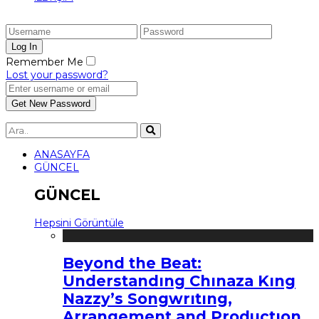
Remember Me
Lost your password?
ANASAYFA
GÜNCEL
GÜNCEL
Hepsini Görüntüle
Beyond the Beat:
Understandıng Chınaza Kıng
Nazzy’s Songwrıtıng,
Arrangement and Productıon