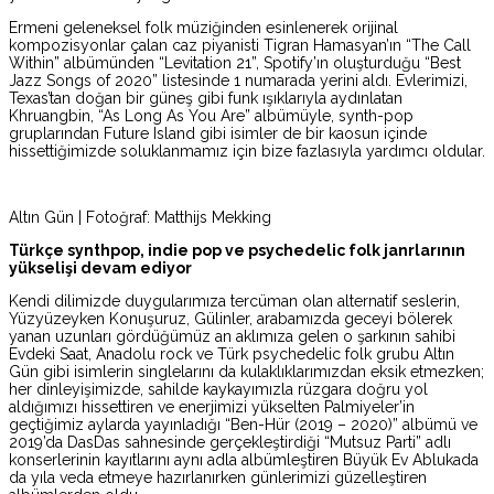
Ermeni geleneksel folk müziğinden esinlenerek orijinal
kompozisyonlar çalan caz piyanisti Tigran Hamasyan’ın “The Call
Within” albümünden “Levitation 21”, Spotify’ın oluşturduğu “Best
Jazz Songs of 2020” listesinde 1 numarada yerini aldı. Evlerimizi,
Texas’tan doğan bir güneş gibi funk ışıklarıyla aydınlatan
Khruangbin, “As Long As You Are” albümüyle, synth-pop
gruplarından Future Island gibi isimler de bir kaosun içinde
hissettiğimizde soluklanmamız için bize fazlasıyla yardımcı oldular.
Altın Gün | Fotoğraf: Matthijs Mekking
Türkçe synthpop, indie pop ve psychedelic folk janrlarının
yükselişi devam ediyor
Kendi dilimizde duygularımıza tercüman olan alternatif seslerin,
Yüzyüzeyken Konuşuruz, Gülinler, arabamızda geceyi bölerek
yanan uzunları gördüğümüz an aklımıza gelen o şarkının sahibi
Evdeki Saat, Anadolu rock ve Türk psychedelic folk grubu Altın
Gün gibi isimlerin singlelarını da kulaklıklarımızdan eksik etmezken;
her dinleyişimizde, sahilde kaykayımızla rüzgara doğru yol
aldığımızı hissettiren ve enerjimizi yükselten Palmiyeler’in
geçtiğimiz aylarda yayınladığı “Ben-Hür (2019 – 2020)” albümü ve
2019’da DasDas sahnesinde gerçekleştirdiği “Mutsuz Parti” adlı
konserlerinin kayıtlarını aynı adla albümleştiren Büyük Ev Ablukada
da yıla veda etmeye hazırlanırken günlerimizi güzelleştiren