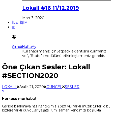
Lokall #16 11/12.2019
Mart 3, 2020
İLETİŞİM
#
#
Şimdi
Hafta
Ay
Kullanabilmeniz içinJetpack eklentisini kurmanız
ve \ "Stats " modülünü etkinleştirmeniz gerekir.
Öne Çıkan Sesler: Lokall
#SECTION2020
LOKALL
Aralık 21, 2020
GÜNCEL
SESLER
Herkese merhaba!
Geride bırakmaya hazırlandığımız 2020 yılı, farklı müzik türleri gibi,
bizlere farklı duygular yaşattı. Kimi zaman kendimizi boşlukta