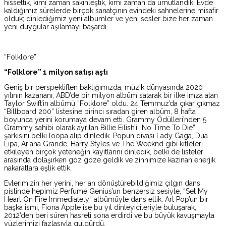
hissettik, kimi zaman sakinleştik, kimi zaman da umutlandık. Evde
kaldığımız sürelerde birçok sanatçının evindeki sahnelerine misafir
olduk; dinlediğimiz yeni albümler ve yeni sesler bize her zaman
yeni duygular aşılamayı başardı.
“Folklore”
“Folklore” 1 milyon satışı aştı
Geniş bir perspektiften baktığımızda; müzik dünyasında 2020
yılının kazananı, ABD’de bir milyon albüm satarak bir ilke imza atan
Taylor Swift’in albümü “Folklore” oldu. 24 Temmuz’da çıkar çıkmaz
“Billboard 200” listesine birinci sıradan giren albüm, 8 hafta
boyunca yerini korumaya devam etti. Grammy Ödülleri’nden 5
Grammy sahibi olarak ayrılan Billie Eilish’i “No Time To Die”
şarkısını belki loopa alıp dinledik. Popun divası Lady Gaga, Dua
Lipa, Ariana Grande, Harry Styles ve The Weeknd gibi kitleleri
etkileyen birçok yeteneğin kayıtlarını dinledik, belki de listeler
arasında dolaşırken göz göze geldik ve zihnimize kazınan enerjik
nakaratlara eşlik ettik.
Evlerimizin her yerini, her an dönüştürebildiğimiz çılgın dans
pistinde hepimiz Perfume Genius’un benzersiz sesiyle, “Set My
Heart On Fire Immediately” albümüyle dans ettik. Art Pop’un bir
başka ismi, Fiona Apple ise bu yıl dinleyicileriyle buluşarak,
2012’den beri süren hasreti sona erdirdi ve bu büyük kavuşmayla
yüzlerimizi fazlasıyla güldürdü.